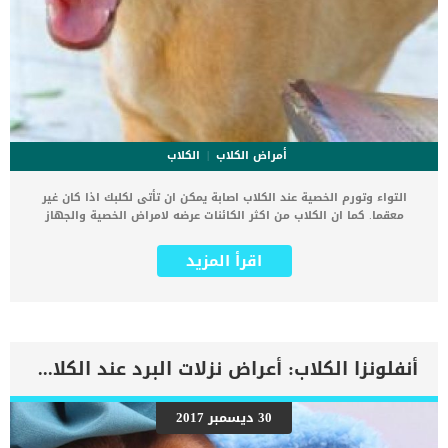
أمراض الكلاب
الكلاب
التواء وتورم الخصية عند الكلاب اصابة يمكن ان تأتى لكلبك اذا كان غير
معقما. كما ان الكلاب من اكثر الكائنات عرضه لامراض الخصية والجهاز
البولى على عكس القطط. اعتقد ان مصطلح تورم الخصية واضح ولا يحتاج
الى تفسير اما الألتواء, فالالتواء هو التواء أحد الخصيتين أو كليهما
اقرأ المزيد
(الخصيتين) على النسيج الضام. تسبب هذه الاصابة للكلب فقدان القدرة
على ممارسة العديد من الانشطة والعادات اليومية الطبيعية. كما يصاحب
التواء الخصية على النسيج الضام التهابات تمنع تدفق الدم. اقرأ ايضا: تورم
الخصيتين عند ذكور الكلاب يحدث الالتهاب الناتج عن انقطاع تدفق الدم
إلى الخصيتين نتيجة التواء وانسداد البربخ . عليك ان تعرف ان البربخ هو
الأنبوب الذي يقع في الجزء الخلفي من الخصية والذي يخزن ويحمل
أنفلونزا الكلاب: أعراض نزلات البرد عند الكلاب وطرق العلاج
الحيوانات المنوية. اضف الى معلوماتك انه يتم تعليق الخصيتين داخل
كيس الصفن بواسطة حزمة واحدة من الأنسجة والتى تعمل أيضًا على نقل
الدم من وإلى كيس الصفن. فاذا التفت الخصية حول النسيج الضام فانها
30 ديسمبر 2017
تمنع تدفق الدم عبر الانسجة وينتج عن ذلك الألم والتورم. الموضوع اكبر