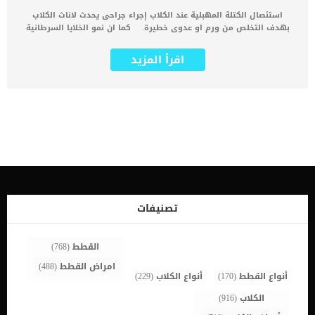
استئصال الكتلة المهبلية عند الكلاب إجراء جراحى يحدث لاناث الكلاب
بهدف التخلص من ورم او عدوى خطيرة. كما ان نمو الخلايا السرطانية
والأورام فى الانسجة المهبلية للكلاب أمر منتشر وشائع الحدوث. تختلف
هذه الكتل في الحجم والملمس ويمكن أن تكون بيضاء أو سمراء أو رمادية
اقرأ المزيد
اللون. اقرأ ايضا: صديد الرحم عند الكلاب “البيومترا” كما يمكن أن تكون
بطيئة النمو أو تتطور بسرعة ويمكن أن تتشكل داخل أو خارج الأنسجة
المهبلية عند الكلب. تتفاقم الاصابة الى ان تصل الى تقرح هذه الكتلة
مسببة ألم وانزعاج شديد جدا للكلبة كما تعطى مساحة للعدوى. النزيف
وصعوبة التبول والبول المدمم وفرط لعض المنطقة التناسلية عند الكلاب
من ضمن اعراض إصابة الكلبة بكتلة مهبلية مسرطنة. اذا تم تشخيص حالة
كلبك واتخذ الطبيب البيطرى قرارا باستئصال الكتلة المهبلية فاستكمل
قراءة هذا المقال. يستخدم الاستئصال الجراحي المقترن باستئصال
المبيض والرحم لعلاج هذه الكتلة المهبلية عند الكلب. التعقيم فى هذه
الحالة امر هام وضرورى جدا, لان الكتلة المهبلية تكونت نتيجة فرط انتاج
بعض الهرمونات. يجب ان تتم هذه الجراحة على يد خبير بيطرى وفى عيادة
بيطرية مجهزة ومتكاملة. إجراءات استئصال الكتلة المهبلية عند الكلاب
تصنيفات
تحتاج هذه العملية الى وضع الكلب تحت التخدير العاميجب التأكد من عدم
وجود اى عوائق صحية تصيب القلب او الجهاز التنفسى.بعد ظهور إيجابية
[…]
القطط
(768)
امراض القطط
(488)
أنواع القطط
(170)
أنواع الكلاب
(229)
الكلاب
(916)