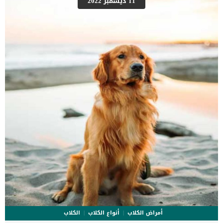
11 ديسمبر 2022
عند القطة.يتم استخدام المقص الجراحي لازالة الدهون وعمل الشق فى
وسط البطن.بعد ذلك يتم تحديد الخصية المتضررة والتي تهدف العملية
لتعديل وضعها.يقوم الطبيب البيطرى بقطع إمداد الدم عن هذه
الخصية.بعد هذه الخطوة يقوم الطبيب باستئصال الخصية المعلقة وفصلها
عن رباط البطن.كما يقوم بتنظيف وتعقيم مكان الشق الجراحى بشكل
مستمر حتى يتجنب حدوث العدوى.يتم خياطة الشق […]
أمراض الكلاب
أنواع الكلاب
الكلاب