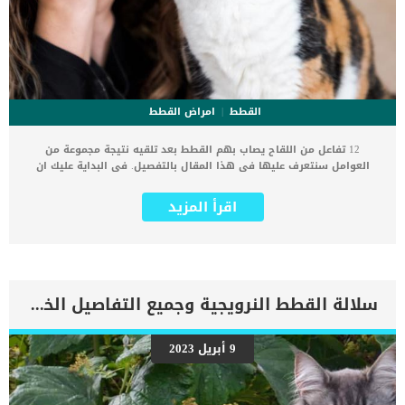
القطط
امراض القطط
12 تفاعل من اللقاح يصاب بهم القطط بعد تلقيه نتيجة مجموعة من
العوامل سنتعرف عليها فى هذا المقال بالتفصيل. فى البداية عليك ان
تعرف ان تفاعلات اللقاح او ردود فعل جسم القطة على هذا اللقاح لا تعنى
ابدا انه فاسد او غير مناسب لقطتك. كما ان اللقاحات اسلحة قوية يحتاجها
اقرأ المزيد
جميع الكائنات الحية لمحاربة الامراض والعدوى. اقرأ ايضا: كيفية الاعتناء
بالقطط الصغيرة اللقاح هو عبارة عن حقن جسم القطة بعينة من الفيروس
او العدوى حتى يتمكن الجسم من استقبالها شيئا فشيئا ليكون ضد هذا
الفيروس اجسام مضادة تجعله يتمكن من التعافى منه فيما بعد. يمكن منع
كل من الأمراض المهددة للحياة والمنهكة مثل حمى القطط ، وداء الكلب
، وداء الكلب بحقنة بسيطة. كما تحفز اللقاحات الجهاز المناعي للقطط على
سلالة القطط النرويجية وجميع التفاصيل الخاصة بها
تطوير أجسام مضادة يمكن أن تساعد في محاربة العدوى ، في حالة تعرض
القطة للعدوى في المستقبل. على الرغم من وجود هذه التفاعلات
والاعتراف بها الا انها نادرة وتشكل نسبة بسيطة جدا من اجمالى الحالات
9 أبريل 2023
التى تتلقى اللقاح. 12 تفاعل من اللقاح يصاب بهم القطط.. تعرف عليهم
وجع خفيفألم في موقع الحقن خمول قلة الشهية حمى تورم
موضعيقئاسهالتورم الوجهحكة جلديةضائقة تنفسيةصدمة عادة ما تشفى