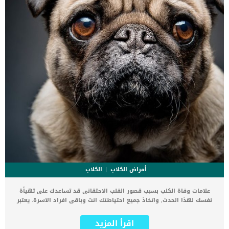
أمراض الكلاب
الكلاب
علامات وفاة الكلب بسبب قصور القلب الاحتقانى قد تساعدك على تهيأة
نفسك لهذا الحدث, واتخاذ جميع احتياطتك انت وباقى افراد الاسرة. يعتبر
مرض قصور القلب الاحتقانى من اخطر الحالات المرضية التى يمكن ان
يتعرض لها جميع الكائنات الحية بما فى ذلك الكلاب والقطط. كما ان القلب
اقرأ المزيد
يعتبر عضوا رئيسيا فى جسم الكلاب, واى قصور به يعتبر قصور فى باقى