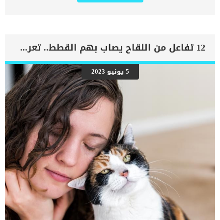
اجزاء الجسم. يحدث قصور القلب الاحتقاني (CHF) عندما يكون القلب غير
قادر على ضخ الدم بشكل كافٍ في جميع أنحاء الجسم. ينتج عن ذلك عودة
الدم إلى الرئتين وتراكم السوائل في تجاويف الجسم ، مما يقيد القلب
والرئتين ويمنع تدفق الأكسجين الكافي في جميع أنحاء الجسم. اقرا ايضا:
اعراض وعلامات تضخم القلب عند الكلاب فى هذا المقال سنطلعك على
12 تفاعل من اللقاح يصاب بهم القطط.. تعرف عليهم
بعض العلامات التي تشير إلى أن كلبك قد اقترب من مرحلة يحتافيها إلى
رعاية المسنين أو قد تفكر في القتل الرحيم. يمكننا اختصار هذه العلامات
على شكل مجموعة من المراحل التى يتدرجها الكلب الى ان يصل الى
5 يونيو 2023
النهاية. اهم علامات وفاة الكلاب بسبب قصور القلب الاحتقانى كما ذكرنا
ستكون هذه العلامات عبارة عن مراحل متدرجة الى المرحلة الاخيرة وهى
الوفاة. _المرحلة الاولى, تظهر ان الكلب معرض لخطر الإصابة بسرطان
القلب ، ولكن ليس لديه أعراض ولا تغييرات في القلب. _المرحلة
الثانية,يعاني الكلب […]