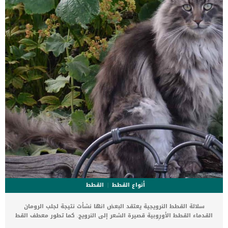
هذه الاعراض من تلقا نفسها ولا حتى تحتاج القطة الى استشارة الطبيب
البيطرى. اضافى الى جميع […]
أنواع القطط
القطط
سلالة القطط النرويجية يعتقد البعض انها نشأت نتيجة لجلب الرومان
القدماء القطط الأوروبية قصيرة الشعر إلى النرويج. كما تطور معطف القط
الى السميك استجابةً للمناخ النرويجي القاسي الذي يتميز بشتاء بلا شمس