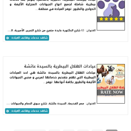
بيطرية شاملة لجميع انواع الحيوانات المنزلية الأليفة و
الدواجن والطيور. توفر العيادة في منطقة…
6
3 شارع الدكتورة عايدة متفرع من شارع التحرير، الأميرية، القاهرة
العنوان:
شاهد خدمات وهاتف العيادة
عيادات الهلال البيطرية بالسيدة عائشة
عيادات الهلال البيطرية بالسيدة عائشة هي احد العيادات
البيطرية التي تهتم بتقديم خدماتها لمربي و محبي الحيوانات
الأليفة والطيور بكافة أنواعها. توفر…
RATE NOW
م
صر القديمة، السيدة عائشة، شارع سوق الحمام والحيوانات الأليفة، الخارطة القديمه، أمام دار المناسبات.
العنوان:
شاهد خدمات وهاتف العيادة