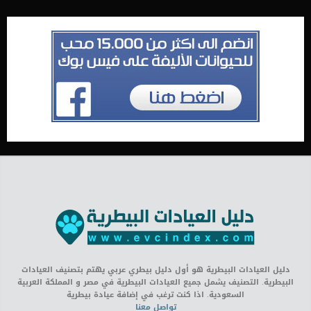
دليل العيادات البيطرية هو أول دليل بيطري عربي يهتم بتصنيف العيادات
البيطرية. التصنيف يشمل جميع العيادات البيطرية في مصر و المملكة العربية
السعودية. اذا كنت ترغب في إضافة عيادة بيطرية
تواصل معنا