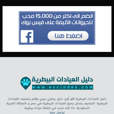
دليل العيادات البيطرية هو أول دليل بيطري عربي يهتم بتصنيف العيادات
البيطرية. التصنيف يشمل جميع العيادات البيطرية في مصر و المملكة العربية
السعودية. اذا كنت ترغب في إضافة عيادة بيطرية
تواصل معنا