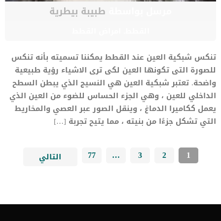
مرسل بواسطة
طبيبة بيطرية
القطط
,
امراض القطط
تنكس شبكية العين عند القطط يمكننا تسميته بأنه تنكس
للصورة التى تكونها العين لكى ترى الاشياء رؤية طبيعية
واضحة. تعتبر شبكية العين هي النسيج الذي يبطن السطح
الداخلي للعين ، وهي الجزء الحساس للضوء من العين الذي
يعمل ككاميرا الدماغ ، وينقل الصور عبر العصي والمخاريط
التي تشكل جزءًا من بنيته ، مما يتيح تجربة […]
77
…
3
2
1
التالي