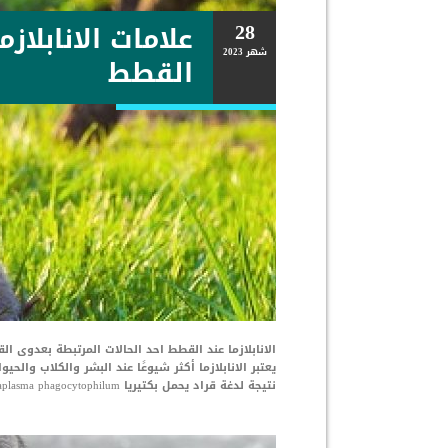
28
علامات الانابلازم
شهر
2023
القطط
الانابلازما عند القطط احد الحالات المرتبطة بعدوى ا
يعتبر الانابلازما أكثر شيوعًا عند البشر والكلاب والح
نتيجة لدغة قراد يحمل بكتيريا Anaplasma phagocytophilum يجب أن يظل القراد ملتصقًا بقطتك لأكثر من […]