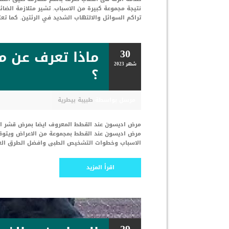
تراكم السوائل والالتهاب الشديد في الرئتين. كما تع
30
ماذا تعرف عن 
شهر
2023
؟
مرسل بواسطة
طبيبة بيطرية
مرض اديسون عند القطط المعروف ايضا بمرض قشر الكظ
مرض اديسون عند القطط بمجموعة من الاعراض ويتوق
الاسباب وخطوات التشخيص الطبى وافضل الطرق العلاج
اقرأ المزيد