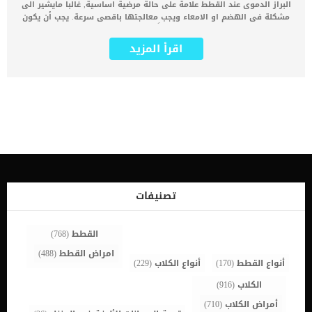
البراز الدموى عند القطط علامة على حالة مرضية اساسية, غالبا مايشير الى
مشكلة فى الهضم او الامعاء ويجب معالجتها باقصى سرعة. يجب أن يكون
براز القطط الطبيعي صلبًا أو متشكلًا نوعًا ما ، بني أو بني داكن ، وليس
سائلًا أو كريه الرائحة للغاية. اثناء قيامتك بتنظيف الليتر بوكس عليك
اقرأ المزيد
الفحص والتدقيق لاكتشاف اى حالة غريبة او علامة تدل على مشكلة صحية.
هناك عدة اشكال يمكن ان يظهر بها البراز الدموى عند القطط, سنطلع
عليها فى هذا المقال. كما سنعرفك على العلامات المصاحبة للحالة والتى
تساعد الطبيب البيطرى فى الكشف عن المشكلة الصحية التى يعانى منها
القط. مظاهر البراز الدموى عند القطط يمكن أن يختلف مظهر الدم في
براز القطة ، اعتمادًا على المنطقة التي تأتي منها قطتك ، ومقدارها ،
واتساق البراز. _البراز الاسود عندما يحدث النزيف في وقت مبكر من الجهاز
الهضمي (الفم والمريء والمعدة والأمعاء الدقيقة) ، يتم هضم الدم جزئيًا
بحلول الوقت الذي يظهر فيه في براز القط ، مما يجعله يبدو أسودًا
وقطريًا. _الدم الاحمر الفاتح فى براز القط يعنى أن هناك شيئًا خاطئًا في
نهاية الجهاز الهضمي – خاصة الأمعاء الغليظة أو المستقيم أو منطقة
الشرج. _ اسهال احمر ساطع اللون يكون للقط دم أحمر فاتح في الإسهال
تصنيفات
، فإن المشكلة الكامنة تسببت في […]
القطط
(768)
امراض القطط
(488)
أنواع القطط
(170)
أنواع الكلاب
(229)
الكلاب
(916)
أمراض الكلاب
(710)