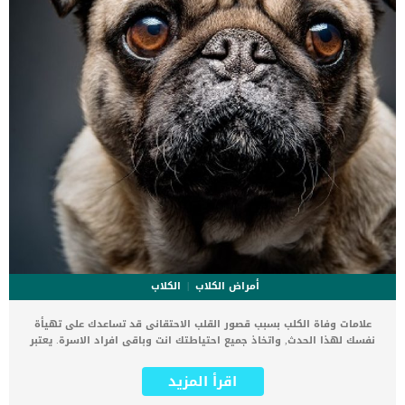
أمراض الكلاب
الكلاب
علامات وفاة الكلب بسبب قصور القلب الاحتقانى قد تساعدك على تهيأة
نفسك لهذا الحدث, واتخاذ جميع احتياطتك انت وباقى افراد الاسرة. يعتبر
مرض قصور القلب الاحتقانى من اخطر الحالات المرضية التى يمكن ان
يتعرض لها جميع الكائنات الحية بما فى ذلك الكلاب والقطط. كما ان القلب
اقرأ المزيد
يعتبر عضوا رئيسيا فى جسم الكلاب, واى قصور به يعتبر قصور فى باقى