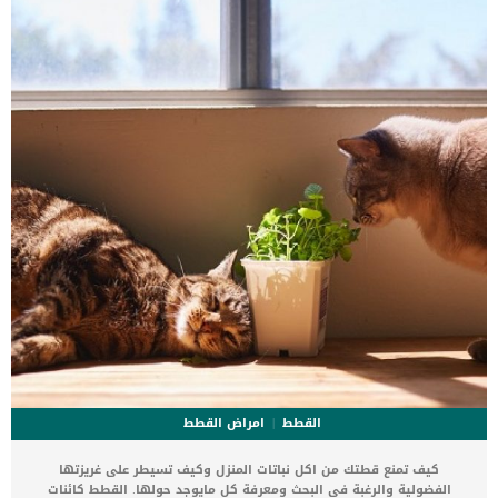
وتصاب العديد من الكلاب بالسعال كل بضعة دقائق خلال اليوم الواحد.
عادة لا يؤثر السعال على صحة الكلب بشكل عام ولا على يقظته، ولا يسبب
له فقدان الشهية، ولكنه يؤدي إلى […]
القطط
امراض القطط
كيف تمنع قطتك من اكل نباتات المنزل وكيف تسيطر على غريزتها
الفضولية والرغبة فى البحث ومعرفة كل مايوجد حولها. القطط كائنات