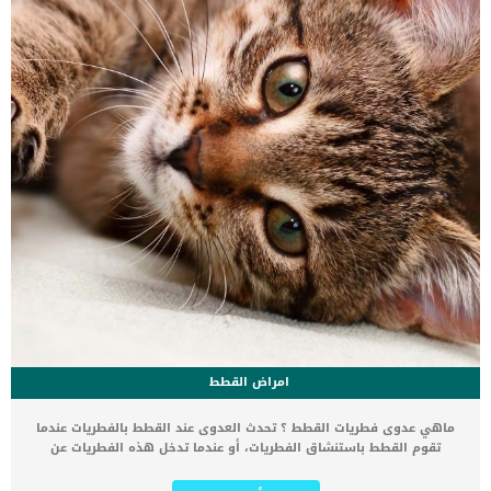
الوضع يتطلب تحاليل […]
امراض القطط
ماهي عدوى فطريات القطط ؟ تحدث العدوى عند القطط بالفطريات عندما
تقوم القطط باستنشاق الفطريات، أو عندما تدخل هذه الفطريات عن
طريق الجلد وتنتقل إلى الدم. تتواجد الفطريات التي تصيب القطط في
التربة و في براز الحيوانات الأخرى. وتنتقل عدوى الفطريات من قط لآخر