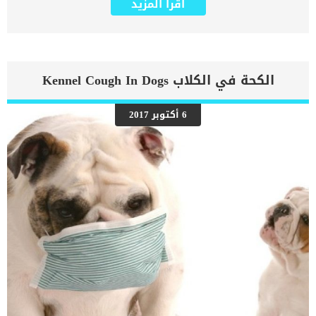
اقرأ المزيد
بهذه الطريقة . العدوى بالفطريات في القطط لا تختص بنوع معين من
القطط، فجميع القطط معرضة لهذه الإصابة، كما أنها لا تتعلق بعمر القطة
فالقطط الكبيرة والصغيرة على السواء قد تصاب بالعدوى. لكن قد تزداد
فرص العدوى ببعض أنواع الفطريات في القطط بسبب ضعف مناعة القطط
سواء كان ضعف المناعة بسبب إصابة القطة بمرض مناعي معين أو بسبب
أن قطتك مريضة وبالتالي لا يستطيع جهازها المناعي مقاومة أي عدوى.
الكحة في الكلاب Kennel Cough In Dogs
كيف الاحظ بدايه فطريات القطط ؟ الفطريات عند القطط تظهر بشكل
بسيط جدا، ثم بعد ذلك تبدأ في التفاقم. حيث انها من الاصابات الضعيفة
لكن مع الوقت تزداد شراسة. في بداية الفطريات عند القطط ستلاحظ
6 أكتوبر 2017
سقوط الشعر بشكل خفيف حول مكان الاصابة. كما قد تلاحظ احمرار بسيط
في مكان الاصابة. بعض انواع الفطريات عند القطط تظهر مثل انتفاخ او
تورم بسيط وخاصة فطريات الفم عند القطط والتي تظهر كتورم او التهاب
بسيط ثم تزداد. ماهي أعراض الإصابة بالفطريات عند قطتك ؟ في الواقع
أن العدوى عندما تصيب […]