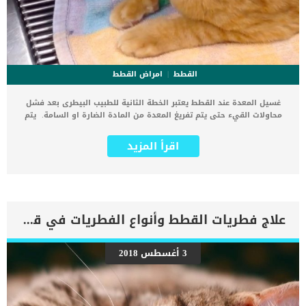
القطط
امراض القطط
غسيل المعدة عند القطط يعتبر الخطة الثانية للطبيب البيطرى بعد فشل
محاولات القيء حتى يتم تفريغ المعدة من المادة الضارة او السامة. يتم
حماية القصبة الهوائية لقطتك أثناء القيام بغسيل المعدة حتى لا يلحق
بها اى ضرر. يطلق على عملية غسيل المعدة ايضا اسم “ضخ المعدة” لانها
اقرأ المزيد
تتم بضخ الماء من خلال أنبوب الى المعدة حتى يتم تنظيفها وترجع الماء
المحمل بالمادة الغير مرغوب فيها من خلال الأنبوب. من الشائع والمعروف
ان غسيل المعدة يتم فقط فى حالات التسمم ولكنه ايضا يتم عندما تصاب
القطة بما يعرف بتحجر المعدة, فمن خلال ضخ الماء إليها تستكمل القيام
بوظائفها بمرونة. اضف الى معلوماتك ان عملية تنظيف معدة القطة تتم
حتى لا يقوم الجهاز الهضمى بامتصاص المادة السامة وتهدد حياة القطة.
علاج فطريات القطط وأنواع الفطريات في قطتك بالتفصيل
تعرف على خطوات غسيل معدة قطتك بداية يتم تخدير القطة تخدير كامل
حتى يضمن الطبيب البيطرى بقائها ثابته.كما ان التخدير يجعل عضلات القط
مرتخية وهذه خطوة هامة جدا فى القيام بعملية غسيل المعدة.يتم إدخال
3 أغسطس 2018
أنبوب من خلال القصبة الهوائية لحمايتها اثناء غسيل المعدة.يقوم الطبيب
البيطرى بإدخال أنبوب بلاستيكي مرن من فم القط ليصل إلى المعدة.يتم
توصيل مضخة يدوية بهذا الأنبوب البلاستيكي لضخ الماء الى المعدة.يتم
تصريف الماء الذي تم إخراجه من معدة القطة فى اناء خارجي في حالة ان