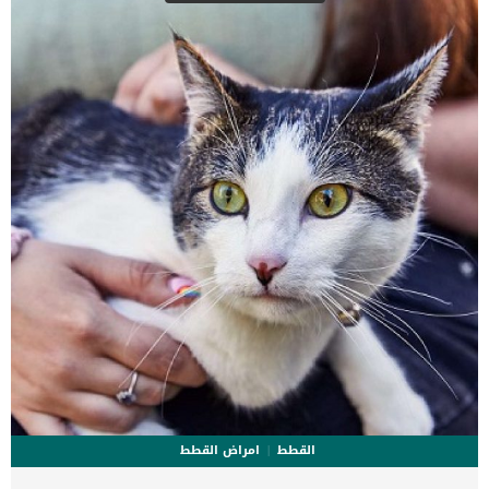
مقرونا ببعض العلامات الاخرى فعليك جمع عينة البراز والتوجه بها الى
العيادة البيطرية, ومن ضمن هذه الاعراض: وجع بطن الإسهال حمى خمول
رفض الأكل أو الشرب المخاط له لون يوجد تغير في لون البراز التقيؤ كما
انه من […]
القطط
امراض القطط