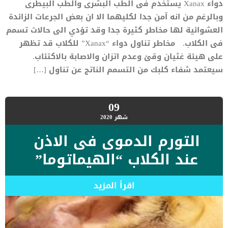
دواء Xanax يستخدم فى الطب البشرى والطب البيطرى
وبالرغم من انه آمن جدا لكليهما الا ان بعض الجرعات الزائدة
العشوائية لها مخاطر كثيرة جدا وقد تؤدي الى حالات تسمم
فى الكلاب. مخاطر تناول دواء “Xanax” للكلاب قد تظهر
على هيئة غثيان وقئ وعدم اتزان والاصابة بالاكتئاب.
سيعتمد شفاء كلبك من التسمم الناتج عن تناول […]
09
شهر
2020
التورم الدموى فى الاذن
عند الكلاب “الهيماتوما”
اقرأ المزيد