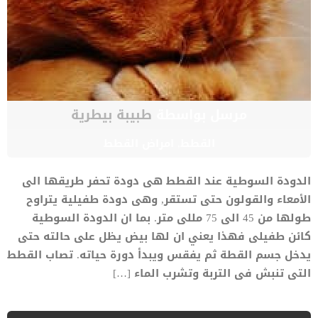
مرسل بواسطة
طبيبة بيطرية
القطط
,
امراض القطط
الدودة السوطية عند القطط هى دودة تحفر طريقها الى
الأمعاء والقولون حتى تستقر, وهى دودة طفيلية يتراوح
طولها من 45 الى 75 مللى متر. بما ان الدودة السوطية
كائن طفيلى فهذا يعني ان لها بيض يظل على حالته حتى
يدخل جسم القطة ثم يفقس ويبدأ دورة حياته. تصاب القطط
التى تنبش فى التربة وتشرب الماء […]