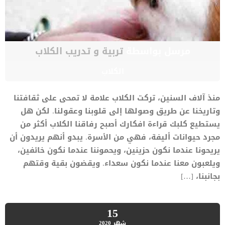
مرسل بواسطة
تربية و تدريب الكلاب
الكلاب
منذ آلاف السنين، تركت الكلاب علامة لا تمحى على ثقافتنا
وتاريخنا عن طريق وصولها إلى قلوبنا وعقولنا. لكن هل
يستطيع كلبك قراءة افكارك أصبح رفاقنا الكلاب أكثر من
مجرد حيوانات أليفة، فهي من الأسرة. يبدو أنهم يريدون أن
يريحونا عندما نكون حزينين، ويحموننا عندما نكون خائفين،
ويلعبون معنا عندما نكون سعداء. ويقضون بقية وقتهم
بجانبنا، […]
15
شهر
2020