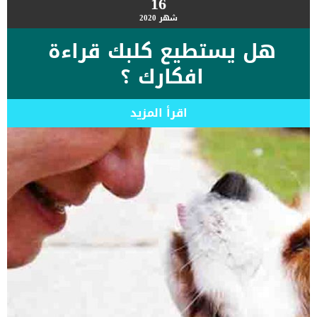
16
شهر
2020
هل يستطيع كلبك قراءة
افكارك ؟
اقرأ المزيد