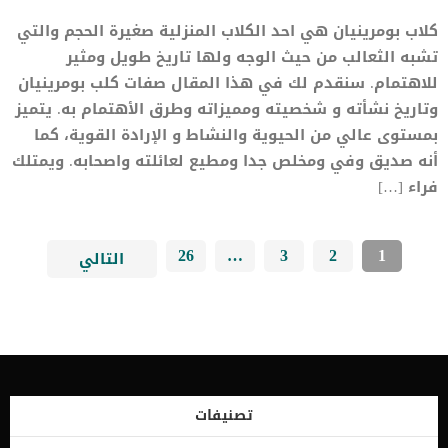
كلاب بومرينيان هي احد الكلاب المنزلية صغيرة الحجم والتي
تشبه الثعالب من حيث الوجه ولها تاريخ طويل ومثير
للاهتمام. سنقدم لك في هذا المقال صفات كلب بومرينيان
وتاريخ نشأته و شخصيته ومميزاته وطرق الأهتمام به. يتميز
بمستوى عالي من الحيوية والنشاط و الإرادة القوية، كما
أنه صديق وفي ومخلص جدا ومطيع لعائلته واصحابه. ويمتلك
فراء […]
26
…
3
2
1
التالي
تصنيفات