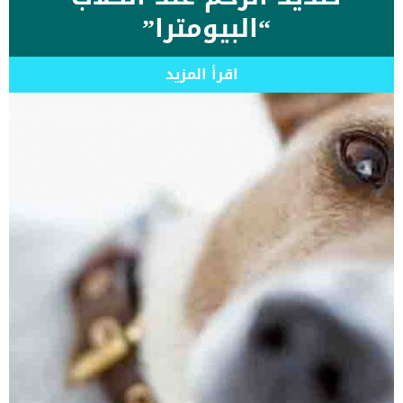
“البيومترا”
اقرأ المزيد