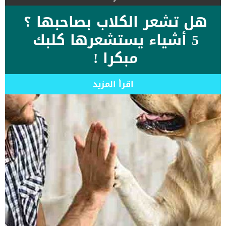
هل تشعر الكلاب بصاحبها ؟
5 أشياء يستشعرها كلبك
مبكرا !
اقرأ المزيد