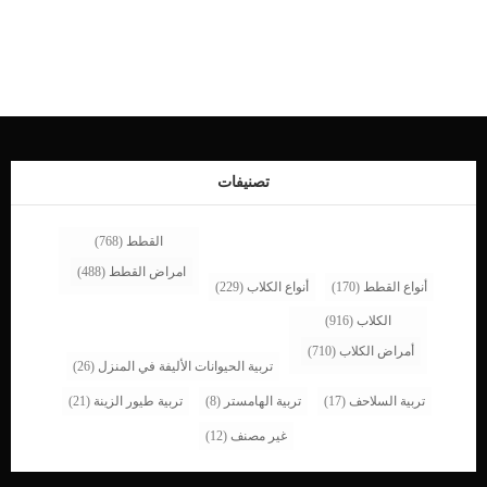
عشر عام سواء في مصر او الوطن العربي او العالم. اعمار القطط قد تطول او تقصر بناء
على عدة عوامل، اهمها درجة العناية والاهتمام بها و الظروف التي تعيش فيها على سبيل
المثال فإن قطط الشارع لا تعيش لمدد طويلة بسبب قلة الرعاية، وعلى العكس فالقطط
المنزلية تعيش لسنوات طويلة هناك من القطط من تعيش سنوات قليلة من ثلاثة إلى
أربعة سنوات وهناك القطط المعمرة التي تتخطى عمر الخمسة عشر عاما. في هذا
الموضوع سنوضح لكم الكثير من المعلومات عن طريقة تحديد متوسط عمر القطط
وكيفية معرفة كم يعيش القط بالتقريب. كما سنوضح لكم العمر الافتراضي للقطط و العمر
المناسب للتزاوج. العمر الافتراضي للقطط الشيرازي أو القطط المنزلية تعيش القطط
الشيرازي او المنزلية مابين 12 إلى 16 عام […]
تصنيفات
القطط
(768)
امراض القطط
(488)
أنواع القطط
(170)
أنواع الكلاب
(229)
الكلاب
(916)
أمراض الكلاب
(710)
تربية الحيوانات الأليفة في المنزل
(26)
تربية السلاحف
(17)
تربية الهامستر
(8)
تربية طيور الزينة
(21)
غير مصنف
(12)