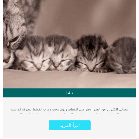
القطط
يتسائل الكثيرين عن العمر الافتراضي للقطط ويهتم محبو ومربو القطط بمعرفة كم سنة
تعيش القطط معهم وماهو متوسط عمر القطط المناسب للتزاوج. القطط هي الحيوان
الأليف الأكثر في التربية على مستوى العالم حيث يقدر مربي القطط حول العالم بمئات
اقرأ المزيد
الملايين. تتنوع القطط وسلالاتها وكذلك يختلف سلوكها من سلالة إلى أخرى، وكذلك
تختلف اعمار القطط مابين بعضها البعض. كم تعيش القطط تعيش القطط في المتوسط
بين 4 سنوات و 18 عام. حيث ان هناك العديد من القطط المنزلية التي تخطت عمر ال 18