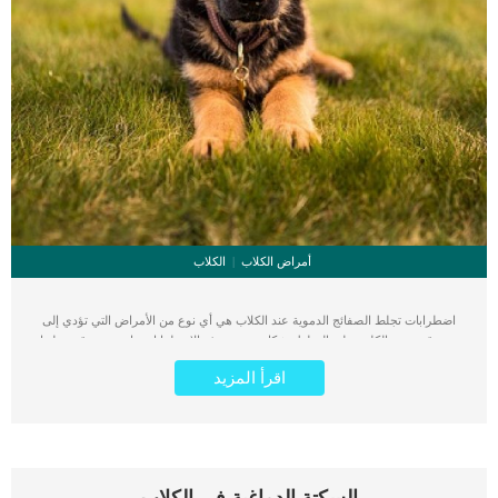
أمراض الكلاب
الكلاب
اضطرابات تجلط الصفائج الدموية عند الكلاب هي أي نوع من الأمراض التي تؤدي إلى
عدم قدرة دم الكلب على التجلط بشكل صحيح. هذه الاضطرابات واسعة وتتوقف عليها
مجموعة من الاعراض ويمكن أن تكون بسبب مشاكل إما في الصفائح الدموية أو مع
اقرأ المزيد
المواد الموجودة في الدم والمعروفة باسم عوامل التجلط. فى البداية عليك ان تعلم ان
اضطرابات تجلط الصفائج الدموية عند الكلاب عبارة عن شظايا خلوية في الدورة
الدموية. كما ان الصفائح الدموية هي المستجيب الأول لوقف أي نوع من النزيف وبدء
تكوين الجلطة. يحدث تكوين الجلطة ، أو الانسداد أي مناطق صغيرة من نزيف الأنسجة ،
باستمرار في جسم الكلب حتى لو لم تحدث إصابة أو صدمة كبيرة. اقرأ ايضا: سرطان
الدم الليمفاوى عند الكلاب كما ان هناك حاجة لعدد معين من الصفائح الدموية حتى تتمكن