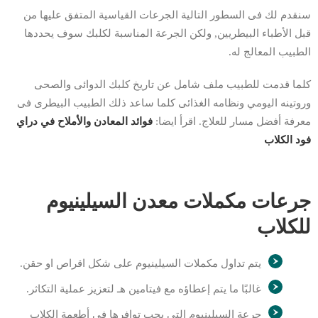
سنقدم لك فى السطور التالية الجرعات القياسية المتفق عليها من
قبل الأطباء البيطريين, ولكن الجرعة المناسبة لكلبك سوف يحددها
الطبيب المعالج له.
كلما قدمت للطبيب ملف شامل عن تاريخ كلبك الدوائى والصحى
وروتينه اليومي ونظامه الغذائى كلما ساعد ذلك الطبيب البيطرى فى
معرفة أفضل مسار للعلاج. اقرأ ايضا:
فوائد المعادن والأملاح في دراي
فود الكلاب
جرعات مكملات معدن السيلينيوم
للكلاب
يتم تداول مكملات السيلينيوم على شكل اقراص او حقن.
غالبًا ما يتم إعطاؤه مع فيتامين هـ لتعزيز عملية التكاثر.
جرعة السيلينيوم التى يجب توافرها في أطعمة الكلاب