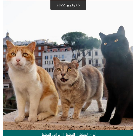
النهاية. اهم علامات وفاة الكلاب بسبب قصور القلب الاحتقانى كما ذكرنا ستكون هذه
5 نوفمبر 2022
العلامات عبارة عن مراحل متدرجة الى المرحلة الاخيرة وهى الوفاة. _المرحلة الاولى,
تظهر ان الكلب معرض لخطر الإصابة بسرطان القلب ، ولكن ليس لديه أعراض ولا
تغييرات في القلب. _المرحلة الثانية,يعاني الكلب […]
أنواع القطط
القطط
امراض القطط