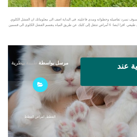
 سوف نسرد تفاصيله وخطواته ومدى فاعليته. فى البداية اضف الى معلوماتك ان الفشل الكلوي
يحدث عندما تصبح الكلية غير قادرة على تصفية السموم بشكل طبيعي. اقرا ايضا: 6 أمراض تنتقل إلى كلبك عن طريق المياه ينقسم الفشل الكلوى الى قسمين
مرسل بواسطة
طبيبة بيطرية
ة عند
القطط
,
امراض القطط