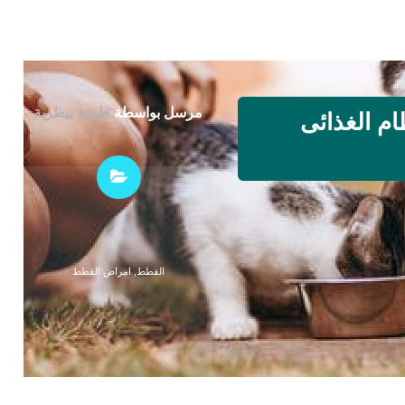
مرسل بواسطة
طبيبة بيطرية
م الغذائى
القطط
,
امراض القطط