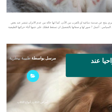
زي ينتج عن صدمة دماغية او بالقرب من الأذن. كما انها حالة من عدم الاتزان تنتشر عند بعض
السلالات من القطط مثل السيامي و البورمية. اقرأ ايضا: القطط السيامي : أجمل 7 صور لها و صفاتها بالتفصيل ان تسقط قطتك على جنبها أثناء حركتها الطبيعية
مرسل بواسطة
طبيبة بيطرية
حيا عند
أمراض الكلاب
,
أنواع الكلاب