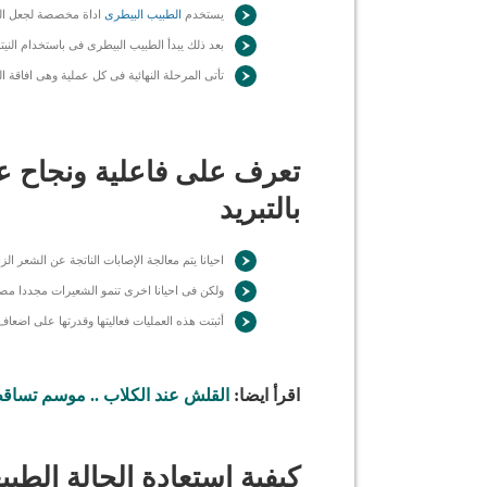
يستخدم
الطبيب البيطرى
اداة مخصصة لجعل العي
بعد ذلك يبدأ الطبيب البيطرى فى باستخدام الن
تأتى المرحلة النهائية فى كل عملية وهى افاقة ا
تعرف على فاعلية ونجاح 
بالتبريد
احيانا يتم معالجة الإصابات الناتجة عن الشعر 
ولكن فى احيانا اخرى تنمو الشعيرات مجددا مصطحب
أثبتت هذه العمليات فعاليتها وقدرتها على اضعاف 
اقرأ ايضا:
القلش عند الكلاب .. موسم تساق
كيفية استعادة الحالة الطبي