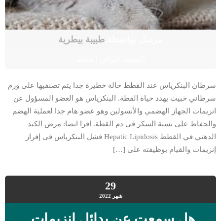
مرسل بواسطة
طبيبة بيطرية
القطط
,
امراض القطط
سرطان البنكرياس عند القطط حالة خطيرة جدا يتم تصنفيها على ورم
سرطاني خبيث يهدد حياة القطة. البنكرياس هو العضو المسؤول عن
انزيمات الجهاز الهضمي والأنسولين وهو عضو هام جدا لعملية الهضم
والحفاظ على نسبة السكر فى دم القطة. اقرا ايضا: مرض الكبد
الدهني في القطط Hepatic Lipidosis فشل البنكرياس فى إفراز
إنزيمات والقيام بوظيفته على […]
29
شهر
2022
هل سمعت عن بدائل انزيمات