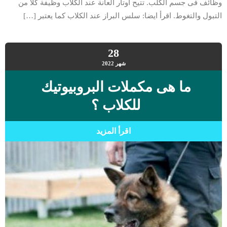
وظائف فى جسم الكلب. تتيح اوتار العانة عند الكلاب وظيفة كلا من
التبول والتغوط. اقرأ ايضا: سلس البراز عند الكلاب كما يعتبر […]
28
شهر
2022
ما هى مكملات البروبيوتيك
للكلاب ؟
اقرأ المزيد