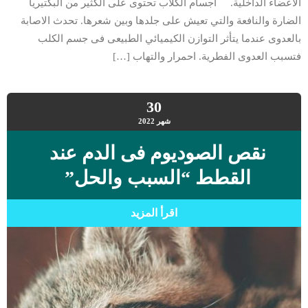
الأعضاء الداخلية. أجسام الكلاب تحتوى على الكثير من البكتيريا
الضارة والنافعة والتي تعيش على جلدها وبين شعرها. تحدث الاصابة
بالعدوى عندما يتأثر التوازن الكيميائي الطبيعى فى جسم الكلب
فتسبب العدوى الفطرية. احمرار والتهاب […]
30
شهر
2022
نقص الصوديوم فى الدم عند
القطط “السبب والحل”
اقرأ المزيد