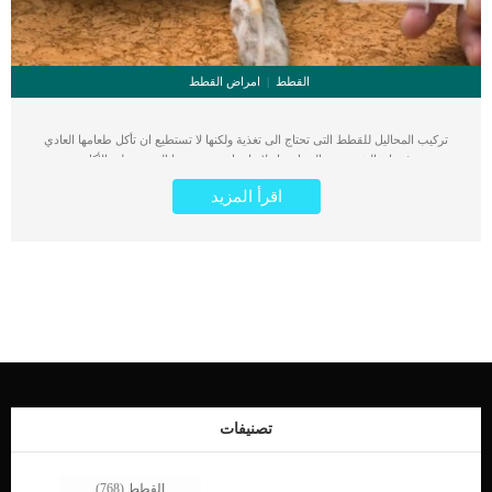
القطط
امراض القطط
تركيب المحاليل للقطط التى تحتاج الى تغذية ولكنها لا تستطيع ان تأكل طعامها العادي
نتيجة فقدان الشهية بعد الجراحة او لاصابة اخرى تفقدها القدرة على الأكل. بعض
الاصابات التى تمنع القطط من الطعام والشراب مثل إصابات الفك او تقرحات الفم عند
اقرأ المزيد
القطط. الغذاء ضرورى لجميع الكائنات الحية بما فيها القطط. اذا كانت القطة امتنعت عن
الغذاء نتيجة الاصابة او العمليات, ستحتاج الغذاء اكثر من اى وقتا مضى حتى يستطيع
الجسم التعافى من الاصابة. سيختار الطبيب البيطرى نوع المحاليل المناسبة لحالة القطة
فهناك محاليل طويلة الامد وهناك محاليل قصيرة الامد. اجراءات تركيب المحاليل للقطط
مبدئيا يتم تحديد المسافة من من فتحة الفم او الأنف الى المعدة.لضمان تثبيت القطط
يمكن ان يتم تخديرها تخدير نصفى حتى تستقر الانبوب الموصل للمحلول الغذاء الى
المعدة.يتم دفع الأنبوب برفق حتى يستقر فى الأمعاء.يعتبر تركيب المحاليل من خلال فم
القطة مرورا بالمريئ وصولا للمعدة اسهل من تركيب المحاليل من خلال الأنف. اقرأ ايضا:
فاتح شهية القطط .. 3 طرق لعلاج مشكلة الشهية فعالية تركيب المحاليل عند القطط
ومدى نجاحها المحاليل او المعروف طبيا بأنبوب التغذية وسيلة فعالة جدا لتحصل قطتك
على تغذيتها رغم عدم قدرتها على تناول الطعام سواء بمساعدتك او بمفردها. من
الضرورى جدا ان تكون الأغذية المقدمة للقطة فى هذه المحاليل عبارة عن مكملات […]
تصنيفات
القطط
(768)