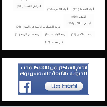
امراض القطط
(488)
أنواع القطط
(170)
أنواع الكلاب
(229)
الكلاب
(916)
أمراض الكلاب
(710)
تربية الحيوانات الأليفة في المنزل
(26)
تربية السلاحف
(17)
تربية الهامستر
(8)
تربية طيور الزينة
(21)
غير مصنف
(12)