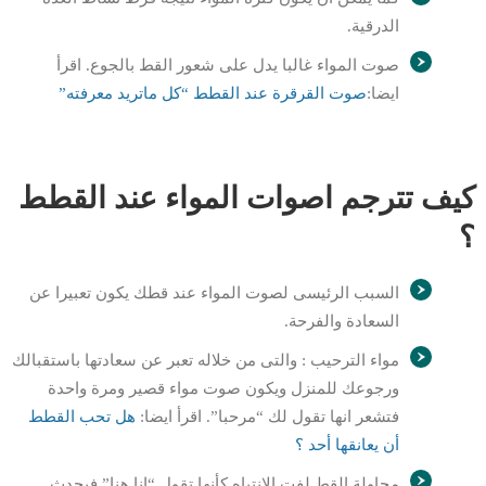
الدرقية.
صوت المواء غالبا يدل على شعور القط بالجوع. اقرأ
ايضا:
صوت القرقرة عند القطط “كل ماتريد معرفته”
كيف تترجم اصوات المواء عند القطط
؟
السبب الرئيسى لصوت المواء عند قطك يكون تعبيرا عن
السعادة والفرحة.
مواء الترحيب : والتى من خلاله تعبر عن سعادتها باستقبالك
ورجوعك للمنزل ويكون صوت مواء قصير ومرة واحدة
فتشعر انها تقول لك “مرحبا”. اقرأ ايضا:
هل تحب القطط
أن يعانقها أحد ؟
محاولة القط لفت الانتباه كأنها تقول “انا هنا” فيحدث