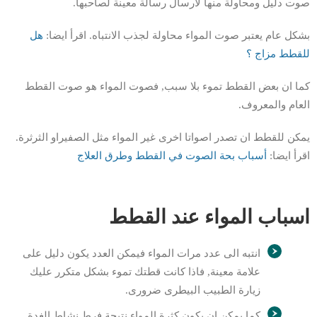
صوت دليل ومحاولة منها لارسال رسالة معينة لصاحبها.
بشكل عام يعتبر صوت المواء محاولة لجذب الانتباه. اقرأ ايضا:
هل
للقطط مزاج ؟
كما ان بعض القطط تموء بلا سبب, فصوت المواء هو صوت القطط
العام والمعروف.
يمكن للقطط ان تصدر اصواتا اخرى غير المواء مثل الصفيراو الثرثرة.
اقرأ ايضا:
أسباب بحة الصوت في القطط وطرق العلاج
اسباب المواء عند القطط
انتبه الى عدد مرات المواء فيمكن العدد يكون دليل على
علامة معينة, فاذا كانت قطتك تموء بشكل متكرر عليك
زيارة الطبيب البيطرى ضرورى.
كما يمكن ان يكون كثرة المواء نتيجة فرط نشاط الغدة