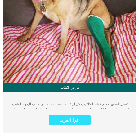
أمراض الكلاب
كسور الساق الامامية عند الكلاب يمكن ان تحدث بسبب حادث او بسبب الإجهاد الشديد.
كما قد تلاحظ ان كلبك يعرج او غير قادر على الوقوف على ساقه الأمامية لأسباب مختلفة
لكن في كل الاحوال عليك ألا تتركه وتتوجه الى الطبيب البيطرى بأقصى سرعة حتى لا
اقرأ المزيد
تتدهور الإصابة وتصل الى شلل فى الساق. من المعروف انه يمكن ان يصاب الساق بسبب
حادث او بسبب الإجهاد الشديد. اعراض تدل على اصابة ساق كلبك الامامية او كسرها
كسور الساق الامامية عند الكلاب لها اعراض كثيرة ولكن الاكثر شيوعا : تورم عدم القدرة
على المشى على الساق الأمامية ضعف العضلات كدمات قلة الحركة كما ان تشريح ساق