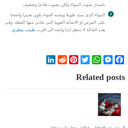
باصدار صوت المواء ولكن بصوت هادئ وضعيف.
المواء الذى يمتد طويلا ويشبه العواء يكون تعبيرا واضحا
على المرض او الاصابة القوية التى تعانى منها القطة, وفى
هذه الحالة لا تنتظر ابدا واتجه الى اقرب
طبيب بيطرى
.
LinkedIn
Reddit
Pinterest
WhatsApp
Twitter
Messenger
Facebook
Related posts
الرمش عند القطط .. حقائق ومعلومات مذهلة