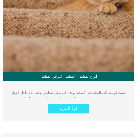
أنواع القطط
القطط
امراض القطط
استخدام مضادات التجلط فى القطط يهدف الى تقليل مخاطر تجلط الدم داخل الجهاز
الدورى. ترجع خطورة تجلط الدم عند القطط الى احتمالية تكوينها فى مكان غير مناسب
فتقطع امداد الدم عن هذه المنطقة مما يهدد حياة القطة. بالنسبة للقطط يكون مكان
اقرأ المزيد
انقطاع امداد الدم فى الشريان التاجى. كما تشيع هذه الاصابة فى القطط التى تعانى من
أمراض القلب واعتلال عضلة القلب. تعتبر هذه الإصابة خطيرة للغاية وتهدد حياة القطة.
من المؤسف ان تكتشف ان قطتك أصابها مرض خطير له احتمالية تعافى ضئيلة وتشعر انه
فى اى وقت يمكن ان تفقد قطتك. فى جميع الأحوال لا تقلق, فمن خلال الزيارات الدورية
للعيادة البيطرية يمكنك الكشف عن جميع الإصابات والحالات المرضية فى اسرع وقت.
وبناء على ما ذكر فى السطر السابق فإنه من السهل التعامل مع هذه الاصابة بامداد