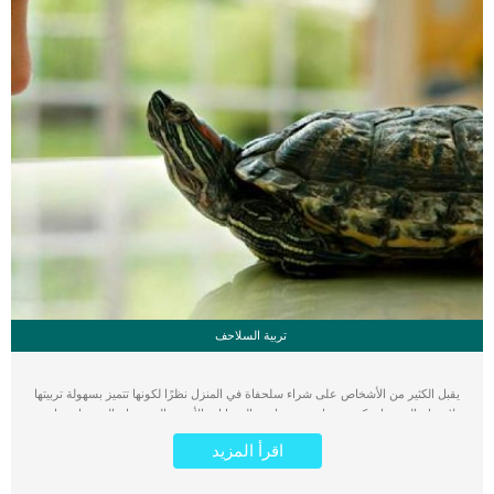
تربية السلاحف
يقبل الكثير من الأشخاص على شراء سلحفاة في المنزل نظرًا لكونها تتميز بسهولة تربيتها
ولا تحتاج الى رعاية كبيرة مقارنة بغيرها من الحيوانات الأخرى التى تحتاج إلى رعاية خاصة،
كما أنها لا تحتاج الى ميزانية كبيرة فيما يتعلق بالطعام الذى تتناوله والعلاج المقدم لها،
اقرأ المزيد
فضلا عن كونها من الحيوانات المعمرة التى تتسم بطول أعمارها، وهذا الأمر من شأنه أن
يعمل على زيادة درجة الألفة بينها وبين أصحابها مع تقدم ومرور الوقت. لذلك سنقدم لكم
في خطوات بسيطة نصائح تربية سلحفاة في المنزل بحيث يمكنك رعاية هذا المخلوق