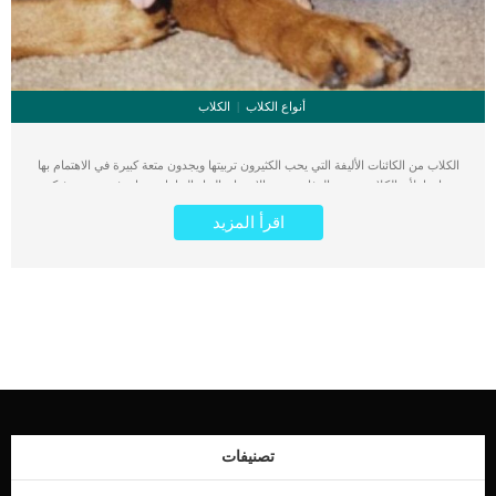
أنواع الكلاب
الكلاب
الكلاب من الكائنات الأليفة التي يحب الكثيرون تربيتها ويجدون متعة كبيرة في الاهتمام بها
ورعايتها. لأن الكلاب تتسم بالوفاء بمجرد الاحسان إليها والتعامل معها برفق ورحمة فتكون
صديقة وفية لمن يهتم بها. لكن عند البدء في تربية الكلاب في المنزل فإن هناك الكثير من
اقرأ المزيد
أنواع الكلاب المنزلية التي يمكن تربيتها في البيت. كما يوجد أيضًا مجموعة من السلالات
التي لا تصلح للتربية المنزلية ويعتمد ذلك على مجموعة من الأمور. حيث يعتمد ذلك على
أنواع الكلاب المرغوب تربيتها والطريقة المتبعة في عملية التربية والتدريب على الطاعة
بسهولة من أجل اختيار الكلاب الصالحة للتربية يجب علينا مراعاة نوع الكلب ومدى
شراسته ومميزاته وعيوبه. لذلك سنقوم بتوضيح بعض النقاط الهامة الخاصة بتربية كلب
في المنزل و ذكر سلالات الكلاب بالصور التفصيلية وكيفية الاختيار و ماهي المعايير التي
يجب ان تضعها في حسابك. كما سنوفر لك مجموعة من انواع الكلاب الأليفة التي يمكن
ان تختار بينها. هذه القائمة من أفضل 5 أنواع الكلاب للتربية في المنزل. سواء كنت تريد
تربية الكلاب للحراسة أو تربية الكلاب داخل منزلك بصحبة الأطفال الصغار.. أما إذا كنت
تبحث عن الكلاب الصغيرة جدا (اقرأ عن : أفضل 9 أنواع من كلاب الزينة أو الكلاب
الصغيرة ) أنواع الكلاب المنزلية التي يمكن تربيتها في البيت كلب الجولدن ريتريفر
Golden Retriever […]
تصنيفات