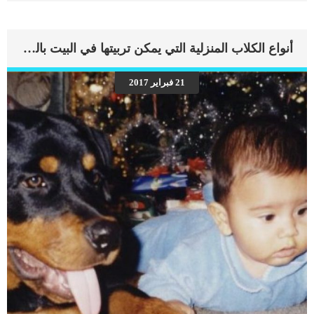
الهادئ المحبب للأطفال والكبار على حد سواء اقرأ أيضا: تربية السلاحف في المنزل
أشهر أمراض السلاحف المنزلية ماذا تأكل السلحفاة المنزلية إعتبارات هامة قبل شراء
السلاحف : قبل الإقدام على شراء السلاحف، يجب أخذ عددًا من الأمور الهامة في
أنواع الكلاب المنزلية التي يمكن تربيتها في البيت بالصور
الاعتبار والتى تتمثل فى النقاط التالية: أولا : يجب فحص السلحفاة جيدا، والتأكد من
خلوها من الأمراض وتمتعها بصحة جيدة. ثانيا : يجب أن تكون عين السلحفاة بها بريق
لامع، ومفتوحة بطريقة طبيعية. ثالثا : يجب أن تكون السلحفاة ثقيلة الحجم، ويجب أن
21 فبراير 2017
يكون أنفها خالى من أية فقاقيع . رابعا : من الضروري أن يكون لدى السلحفاة إقبال على
الأكل وخاصة فى فصل الربيع والصيف. خامسا : عند تربية […]