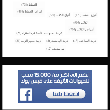
القطط
(768)
امراض القطط
(488)
أنواع القطط
(170)
أنواع الكلاب
(229)
الكلاب
(916)
أمراض الكلاب
(710)
تربية الحيوانات الأليفة في المنزل
(26)
تربية السلاحف
(17)
تربية الهامستر
(8)
تربية طيور الزينة
(21)
غير مصنف
(12)