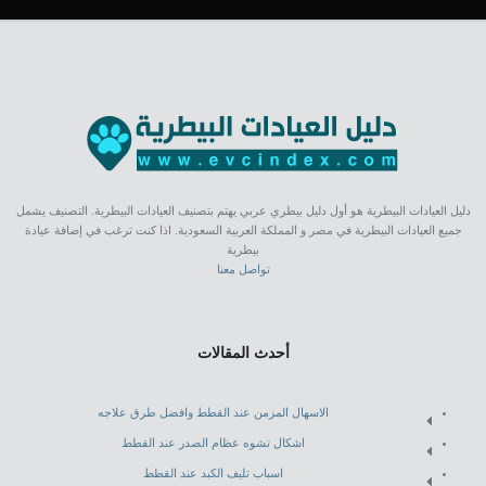
دليل العيادات البيطرية هو أول دليل بيطري عربي يهتم بتصنيف العيادات البيطرية. التصنيف يشمل
جميع العيادات البيطرية في مصر و المملكة العربية السعودية. اذا كنت ترغب في إضافة عيادة
بيطرية
تواصل معنا
أحدث المقالات
الاسهال المزمن عند القطط وافضل طرق علاجه
اشكال تشوه عظام الصدر عند القطط
اسباب تليف الكبد عند القطط