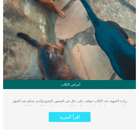
أمراض الكلاب
زيادة الشهية عند الكلاب تتوقف على خلل فى الشعور بالشبع والذى يتحكم فيه الجهاز
العصبى ويعتبر اى اضطراب فى الجهاز العصبى يؤثر على هذا الشعور. كما ان زيادة
الشهية عند الكلاب يمكن أن تكون ناتجة عن امراض اخرى تسبب تغيرات الشهية بالزيادة
اقرأ المزيد
أو النقصان كثيرة وشائعة عند الكلاب. أعراض تدل على ان كلبك يعانى من زيادة
الشهية تغيرات فى الوزن سواء بالزيادة او النقصان العطش الشديد كثرة التبول الجوع
المستمر انتفاخ البطن الخمول كما يمكن ان تكون زيادة الشهية عند الكلب نتيجة لمرض
اخر ومن ثم ستجد بعض الاعراض التالية على كلبك المصاب الاكتئاب سرعة الدوران و