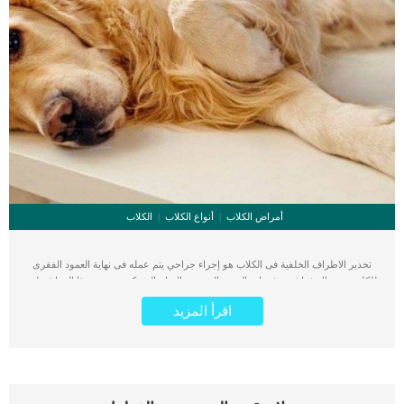
أمراض الكلاب
أنواع الكلاب
الكلاب
تخدير الاطراف الخلفية فى الكلاب هو إجراء جراحي يتم عمله فى نهاية العمود الفقرى
للكلب. هناك فراغ بين فقرات العمود الفقري والنخاع الشوكي, يحتوى هذا الفراغ على
العديد من الانسجة والاوعية الدموية. يتم حقن التخدير فى الفراغ الموجود بين الفقرة
اقرأ المزيد
الأخيرة من العمود الفقري والنخاع الشوكى. التخدير بهذه الطريقة قوى وفعال اكثر من
الحقن الكامل او استنشاق التخدير الغازي. اقرأ ايضا: مخاطر تخدير القطط والكلاب في
العمليات الجراحية يرجع قوة تأثير تخدير الاطراف الخلفية عند الكلاب بهذه الطريقة الى
اتصال الانسجة بالجهاز العصبى المركزى. اذا كان الكلب سيخضع لعملية جراحية في ذيله
او ساقيه الخلفيتين فان التخدير بهذه الطريقة يكون الافضل من التخدير الكلى. لمعرفة
تفاصيل اكثر من تخدير الاطراف الخلفية عند الكلاب واصل قراءة هذا المقال. اجراءات