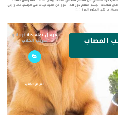
د فيتامين (E) للكلاب كثيرة و يعتبر فيتامين (E) للكلاب جزء أساسي من النظام الغذائي للكلاب. ولكن لماذا ؟ لأنه يعمل كمضاد
عض تفاعلات الجسم. لفهم دور هذا النوع من الفيتامينات في الجسم، نحتاج إلى
سدة. ما هي الجذور الحرة […]
مرسل بواسطة
تربية و
ب المصاب
تدريب الكلاب
أمراض الكلاب