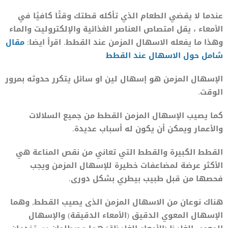
عندما لا يقضي الطعام الذي تأكله قطتك وقتًا كافيًا في
الأمعاء ، يقل امتصاص العناصر الغذائية والإلكتروليت والماء
وهذا ما يفعله الاسهال المزمن عند القطط. اقرأ ايضا:
مقال
ش
ا
مل حول الاسهال عند القطط
الإسهال المزمن هو إسهال لين او سائل يتكرر حدوثه بمرور
الوقت.
كما يصيب الإسهال المزمن القطط من جميع السلالات
والأعمار ويمكن أن يكون له أسباب عديدة.
القطط الكبيرة والقطط التي تعاني من نقص المناعة هي
الأكثر عرضة لمضاعفات خطيرة للإسهال المزمن ويجب
فحصها من قبل طبيب بيطري بشكل دورى.
هناك نوعان من الاسهال المزمن الذى يصيب القطط, وهما
الإسهال المعوي الدقيق (الأمعاء الدقيقة) والإسهال