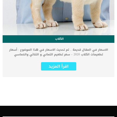
الكلاب
الاسعار في المقال قديمة .. تم تحديث الاسعار في هذا الموضوع : أسعار
تطعيمات الكلاب 2020 – سعر تطعيم الثماني و الثنائي والخماسي
والسباعي للكلاب أسعار تطعيم الكلاب تختلف من منطقة لأخرى ومن بلد
لآخر. يتوقف ذلك على المستوى الإجتماعي وكذلك الخدمات المقدمة من
اقرأ المزيد
العيادات التي توفر تطعيمات الكلاب. إذا بدأت في تربية كلب جديد فعليك
أن تهتم بالتطعيمات الخاصة به فهي أهم خطوة للحفاظ على صحة وحيوية
هذا المخلوق الصغير الجميل. أسعار تطعيم الكلاب في مصر تنقسم
تطعيمات الكلاب إلى نوعين. التطعيم الثماني وفيه يتم تطعيم الكلب ضد 8
أمراض فيروسية قاتلة. هذه الأمراض إذا أصابت الكلب فقد يموت في أيام
قليلة لذلك عليك الاهتمام بها. يتم تكرار جرعة التطعيم بعد أسبوعين. ثم
بعد ذلك يتم تطعيم الكلب مرة سنويا النوع الثاني من التطعيم هو تطعيم
السعار. تطعيم السعار يقي الكلب وكذلك يقيك من انتقال عدوى مرض
السعار القاتل كم سعر تطعيم الكلاب ؟ بعد معرفة أنواع التطعيمات
الأساسية بقي ان تعرف أسعار التطعيمات وهي كالتالي: سعر الجرعة
الأولى من التطعيم الثماني (التطعيم الثنائي) : يتراوح سعر التطعيم