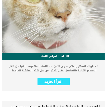
القطط
امراض القطط
8 خطوات لتسهيل علاج عدوى الاذن عند القطط سنتعرف علهيا من خلال
السطور التالية بالتفاصيل حتى تتمكن من حل هذه المشكلة المزعجة.
بمجرد ان يتم تشخيص قطتك بعدوى الاذن من قبل الطبيب البيطرى بعد
الفحص الشامل سيتم ستجد نفسك تواجه قطتك ذلك الكائن المشاكس
اقرأ المزيد
وكمية كبيرة من الادوية. يمكن أن تكون التهابات أذن القطط مؤلمة جدًا ،
وحتى ان قطتك الرقيقة يمكن ان تتحول الى قطة شرسة تخدش وتعض
من شدة الألم. اقرا ايضا:مقال شامل حول تبنى القطط الصماء هناك
الكثير من مالكى القطط يعانون من عدم قدرتهم على تقديم العلاج لقطتم
والتمكن من حل مشاكلهم الصحية. القطط ترفض الدواء وتبصقه وتجرى
وتختبئ وتحاول منعك بكل الطرق من تطبيق العلاج عليها خاصة اذا كان