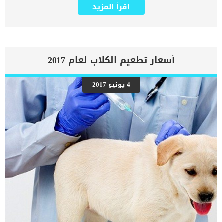
هادئ. تتواجد هذه النبتة فى العديد من البلدان وتتناسب مع اى مناخ
اقرأ المزيد
ومن الوارد ان تجدها وسط حديقة منزلك. بما انك تهتم بتربية الحيوانات
الأليفة فمن المحتمل انك تهتم بزراعة الأعشاب والنباتات. اقرأ ايضا: تسمم
الكريز عند القطط .. اهم 4 معلومات يشترك البابونج في نفس شجرة
العائلة مع عباد الشمس ، وينتج زهرة ذات قرص أصفر تشبه زهرة عباد
الشمس. تعتمد سمية وضرر البابونج فى الكمية التى تتناولها القطة, فاذا
تناولت كمية بسيطة يمكن الا تضرها. اذا كانت قطتك تتناول كمية من
أسعار تطعيم الكلاب لعام 2017
البابونج بشكل متكرر مثل ان يروق لها طعمة فتذهب يوميا الى الشرفة
لتلتقط منه قطعة فانها قد يسبب لها التسمم. تحتوى البابونج على بعض
المواد الضارة التى يستحيل على الجهاز الهضمى الخاص بالقطة هضمها
4 يونيو 2017
واستيعابها. حمض التانيك و الكامازولين ، و البيسابولول وبعض الزيوت
هى التى تسبب سمية البابونج للقطط. تتشابه سمية البابونج فى القطط
مع العديد من اعراض التسمم الشائعة مثل الخمول وفقدان الشهية
والقئ. اقرأ ايضا: تسمم الشيكولاتة عند القطط اعراض تسمم البابونج عند
القطط تختلف الاعراض على حسب الكمية التى تتناولها القطة […]