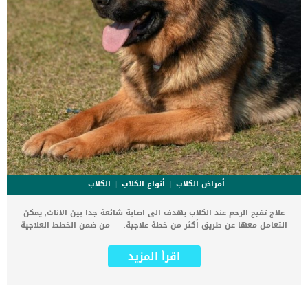
أمراض الكلاب
أنواع الكلاب
الكلاب
علاج تقيح الرحم عند الكلاب يهدف الى اصابة شائعة جدا بين الاناث, يمكن
التعامل معها عن طريق أكثر من خطة علاجية. من ضمن الخطط العلاجية
المتبعة لعلاج تقيح الرحم عند الكلاب هو استئصال المبياض والرحم فقط.
يطلق على هذه العملية أيضا تعبير ” الإزالة الكاملة للجهاز التناسلى”
اقرأ المزيد
للكلبة والى يتضمن ازالة الرحم كله والمبايض. غالبا ما يتم الاستئصال
بسبب الاورام او بهدف التعقيم الكلى وتخليص الكلبة من الشعور بالألم.
اقرأ ايضا:معلومات عن اجهاض الحمل عند الكلاب تقيح الرحم يعتبر إصابة
مهددة لحياة انثى الكلب ويجب التعامل معها بشكل فورى وسريع. كما ان