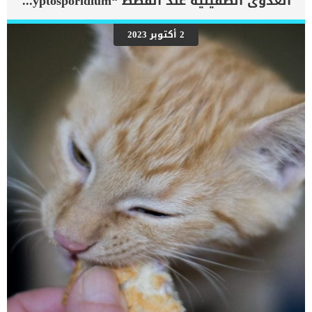
العدوى الطفيلية عند القطط “Cryptosporidium”
العلاج له مذاق مر. سنطلع فى هذا المقال على افضل 8 خطوات لتسهل
علاج عدوى الاذن عند القطط, فلا تستسلم واستكمل القراءة. تعرف على 8
خطوات لتسهيل علاج عدوى الاذن عند القطط الاولى: اجعل قطتك معتادة
2 أكتوبر 2023
على الدواء, من خلال غرز السلوك الايجابى والصوت المنخفض والهدوء
اثناء اعطاءها الدواء. تجنب الصراخ او العقاب او القيد, حتى لاتربط القطة
الدواء بالمشاعر السلبية. قم بإنشاء منطقة مريحة وهادئة حيث ستتعامل
مع قطتك واصطحبها إلى هذه المنطقة بشكل روتيني وامنحها معاملة
خاصة وقم باعطاء الدواء فى جو من الهدوء. […]