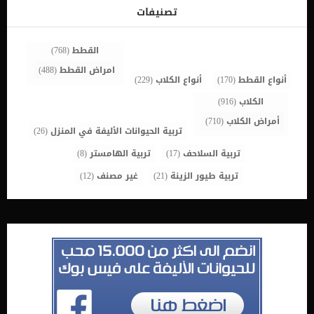
للكلاب من النوع الثنائي بين 80 جنيه و 120 جنيه. تختلف الأسعار حسب
تصنيفات
المنطقة التي يتم التطعيم فيها وحسب كفاءة الطبيب المعالج. سعر
الجرعة الثانية من التطعيم الثماني (الجرعة التأكيدية): يتراوح […]
القطط
(768)
امراض القطط
(488)
أنواع القطط
(170)
أنواع الكلاب
(229)
الكلاب
(916)
أمراض الكلاب
(710)
تربية الحيوانات الأليفة في المنزل
(26)
تربية السلاحف
(17)
تربية الهامستر
(8)
تربية طيور الزينة
(21)
غير مصنف
(12)