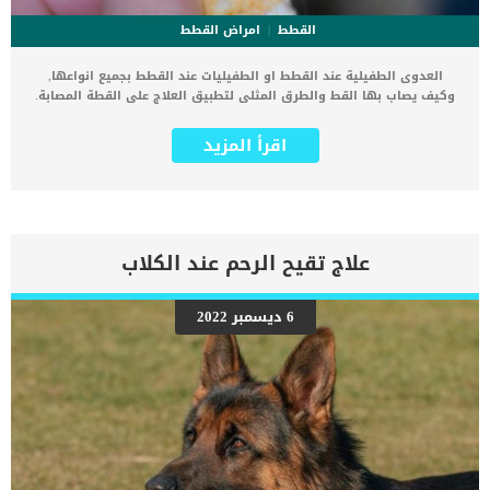
القطط
امراض القطط
العدوى الطفيلية عند القطط او الطفيليات عند القطط بجميع انواعها,
وكيف يصاب بها القط والطرق المثلى لتطبيق العلاج على القطة المصابة.
كما ذكرنا هناك العديد من انواع الطفيليات التى يمكن ان تصيب الكائن
الحى, بما فى ذلك القطط والكلاب. سنطلعك فى هذا المقال على طفيلى
اقرأ المزيد
يعرف بأسم “Cryptosporidium” وهو طفيل معوي يتم تناوله عادةً عن طريق
الماء أو الطعام أو البراز الملوث. يمكننا تسمية هذه الحالة ايضا بأسم داء
الابواغ, وعند الكشف المبكر يمكن علاجه بسهولة فلا تقلق. هذا الداء
الفطرى يمكن ان يصيب جميع السلالات من القطط ولكنه يشيع بين القطط
الصغيرة. اقرأ ايضا: عدوى الدماغ عند القطط “ماذا تعرف عنها؟” هناك
مجموعة من العلامات والاعراض التى سنتعرف عليها فى هذا المقال,
علاج تقيح الرحم عند الكلاب
وهى مرتبطة باصابة القطة بهذه الحالة. علامات واعراض داء الابواغ عند
القطط _الحمى _الإسهال _ عدم تحمل الطعام _ الخمول _عدم تحمل
ممارسة الرياضة الاسباب الكامنة خلف العدوى الطفيلية عند القطط _
6 ديسمبر 2022
تناول الطعام أو الماء الملوث _ابتلاع براز الحيوانات _العدوى المعوية. مع
الاسف يمكن أن يؤدي الإسهال الدموي والجفاف إلى الوفاة بسرعة. تشيع
هذه الاصابة بين القطط الصغيرة نظرا لعدم نضج جهازها المناعى. اقرا
ايضا: ما هى عدوى الثدى البكتيرية عند القطط ؟ تشخيص الطبيب البيطرى
لحالة القط سيتم أخذ عينة من البراز لتحديد السبب الكامن […]