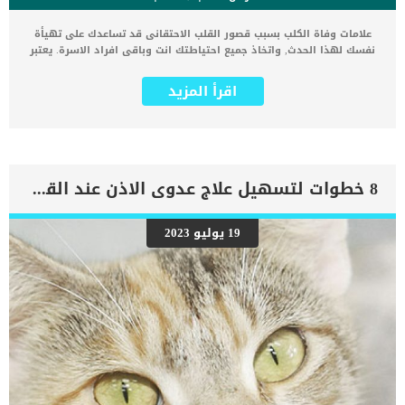
علامات وفاة الكلب بسبب قصور القلب الاحتقانى قد تساعدك على تهيأة
نفسك لهذا الحدث, واتخاذ جميع احتياطتك انت وباقى افراد الاسرة. يعتبر
مرض قصور القلب الاحتقانى من اخطر الحالات المرضية التى يمكن ان
يتعرض لها جميع الكائنات الحية بما فى ذلك الكلاب والقطط. كما ان القلب
اقرأ المزيد
يعتبر عضوا رئيسيا فى جسم الكلاب, واى قصور به يعتبر قصور فى باقى
اجزاء الجسم. يحدث قصور القلب الاحتقاني (CHF) عندما يكون القلب غير
قادر على ضخ الدم بشكل كافٍ في جميع أنحاء الجسم. ينتج عن ذلك عودة
الدم إلى الرئتين وتراكم السوائل في تجاويف الجسم ، مما يقيد القلب
والرئتين ويمنع تدفق الأكسجين الكافي في جميع أنحاء الجسم. اقرا ايضا:
اعراض وعلامات تضخم القلب عند الكلاب فى هذا المقال سنطلعك على
8 خطوات لتسهيل علاج عدوى الاذن عند القطط
بعض العلامات التي تشير إلى أن كلبك قد اقترب من مرحلة يحتافيها إلى
رعاية المسنين أو قد تفكر في القتل الرحيم. يمكننا اختصار هذه العلامات
على شكل مجموعة من المراحل التى يتدرجها الكلب الى ان يصل الى
19 يوليو 2023
النهاية. اهم علامات وفاة الكلاب بسبب قصور القلب الاحتقانى كما ذكرنا
ستكون هذه العلامات عبارة عن مراحل متدرجة الى المرحلة الاخيرة وهى
الوفاة. _المرحلة الاولى, تظهر ان الكلب معرض لخطر الإصابة بسرطان
القلب ، ولكن ليس لديه أعراض ولا تغييرات في القلب. _المرحلة
الثانية,يعاني الكلب […]