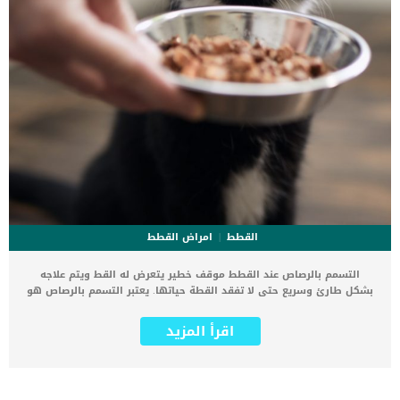
القطط
امراض القطط
التسمم بالرصاص عند القطط موقف خطير يتعرض له القط ويتم علاجه
بشكل طارئ وسريع حتى لا تفقد القطة حياتها. يعتبر التسمم بالرصاص هو
حالة طبية ناجمة عن زيادة مستويات الرصاص المعدني في الدم. تعود
خطورة هذه الحالة الى ان الرصاص يمتلك القدرة على تعطيل وإتلاف
اقرأ المزيد
وظائف الخلايا الطبيعية وقد يؤثر على أنظمة متعددة في جميع أنحاء
الجسم. اقرا ايضا: خطوات علاج تسمم القطط وعلامات التسمم بالتفصيل
إحدى الطرق التي يمكن أن يؤثر بها الرصاص سلبًا على الجسم هي إزاحة
واستبدال الكالسيوم والزنك في الجسم، وكلاهما مهم لعملية التمثيل