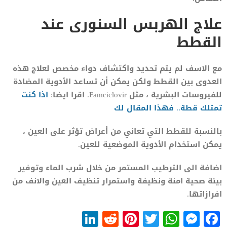
علاج الهربس السنورى عند
القطط
مع الاسف لم يتم تحديد واكتشاف دواء مخصص لعلاج هذه
العدوى بين القطط ولكن يمكن أن تساعد الأدوية المضادة
للفيروسات البشرية ، مثل Famciclovir. اقرا ايضا:
اذا كنت
تمتلك قطة.. فهذا المقال لك
بالنسبة للقطط التي تعاني من أعراض تؤثر على العين ،
يمكن استخدام الأدوية الموضعية للعين.
اضافة الى الترطيب المستمر من خلال شرب الماء وتوفير
بيئة صحية امنة ونظيفة واستمرار تنظيف العين والانف من
افرازاتها.
LinkedIn
Reddit
Pinterest
WhatsApp
Twitter
Messenger
Facebook