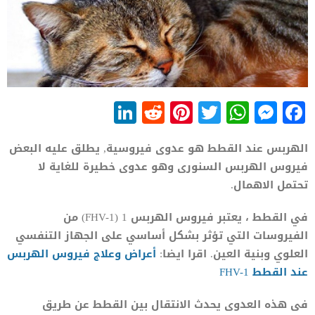
LinkedIn
Reddit
Pinterest
WhatsApp
Twitter
Messenger
Facebook
الهربس عند القطط هو عدوى فيروسية, يطلق عليه البعض
فيروس الهربس السنورى وهو عدوى خطيرة للغاية لا
تحتمل الاهمال.
في القطط ، يعتبر فيروس الهربس 1 (FHV-1) من
الفيروسات التي تؤثر بشكل أساسي على الجهاز التنفسي
العلوي وبنية العين. اقرا ايضا:
أعراض وعلاج فيروس الهربس
عند القطط FHV-1
فى هذه العدوى يحدث الانتقال بين القطط عن طريق