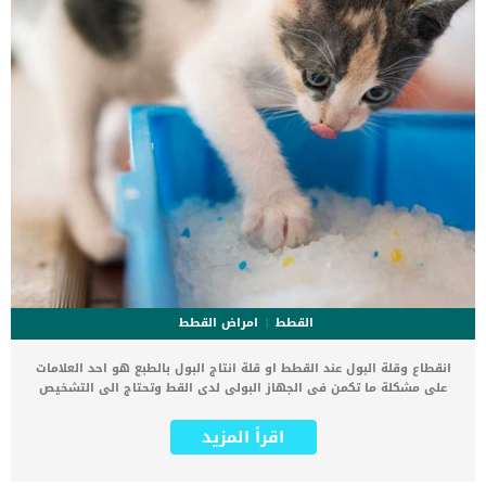
القطط
امراض القطط
انقطاع وقلة البول عند القطط او قلة انتاج البول بالطبع هو احد العلامات
على مشكلة ما تكمن فى الجهاز البولى لدى القط وتحتاج الى التشخيص
الطبى الدقيق فى اسرع وقت. يعتبر قلة البول هو مصطلح طبي محدد
لحالة ينتج فيها الجسم كمية صغيرة بشكل غير طبيعي من البول اى
اقرأ المزيد
بمعدل إنتاج بول أقل من 0.25 ملليلتر لكل كيلوجرام في الساعة. اما
انقطاع البول فهو المصطلح الطبي المستخدم لوصف حالة لا ينتج فيها
الجسم أي بول، حيث يقل إنتاج البول عن 0.08 ملليلتر لكل كيلوجرام في