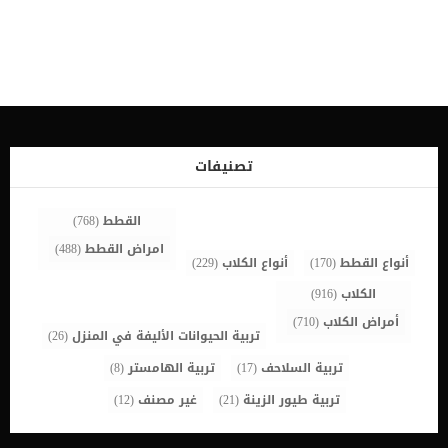
الساعة. اقرا ايضا:اسباب البول المدمم عند القطط هناك اسباب عدة تكمن
خلف انقطاع وقلة البول عند القطط وسنطرحها عليك فى هذا المقال.
تحدث قلة البول الفسيولوجية عندما تحد الكلى من فقدان الماء الكلوي من
أجل الحفاظ على توازن سوائل الجسم والكهارل. اما قلة البول المرضية
فهى تنتج عن ضعف شديد في أنسجة الكلى، والذي يمكن أن يحدث نتيجة
لعدد من العوامل. قد ينجم انقطاع البول عن مرض في الكلى، أو انسداد
في تدفق البول. على الرغم من ان هذه الحالى فى حد ذاتها عرض او
علامة على حالة اخرى اساسية الا انها ترتبط بعلامات مرضية اخرى لتساعد
على التشحيص. علامات انقطاع وقلة البول عند القطط بشكل عام، من
تصنيفات
الأعراض الرئيسية لقلة البول أو انقطاع البول […]
القطط
(768)
امراض القطط
(488)
أنواع القطط
(170)
أنواع الكلاب
(229)
الكلاب
(916)
أمراض الكلاب
(710)
تربية الحيوانات الأليفة في المنزل
(26)
تربية السلاحف
(17)
تربية الهامستر
(8)
تربية طيور الزينة
(21)
غير مصنف
(12)