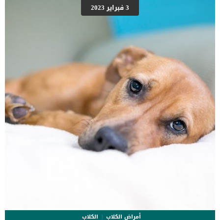
على شكل مجموعة من المراحل التى يتدرجها الكلب الى ان يصل الى
3 فبراير 2023
النهاية. اهم علامات وفاة الكلاب بسبب قصور القلب الاحتقانى كما ذكرنا
ستكون هذه العلامات عبارة عن مراحل متدرجة الى المرحلة الاخيرة وهى
الوفاة. _المرحلة الاولى, تظهر ان الكلب معرض لخطر الإصابة بسرطان
القلب ، ولكن ليس لديه أعراض ولا تغييرات في القلب. _المرحلة
الثانية,يعاني الكلب […]
أمراض الكلاب
الكلاب