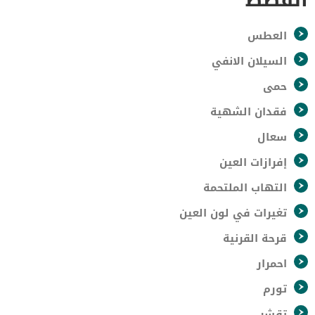
العطس
السيلان الانفي
حمى
فقدان الشهية
سعال
إفرازات العين
التهاب الملتحمة
تغيرات في لون العين
قرحة القرنية
احمرار
تورم
تقشر