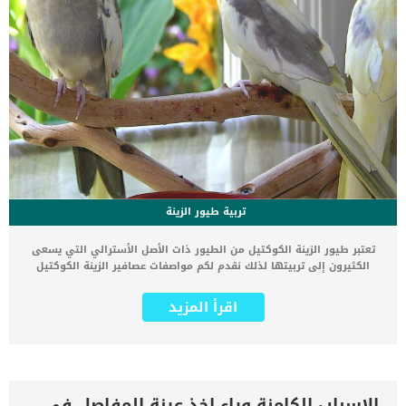
تربية طيور الزينة
تعتبر طيور الزينة الكوكتيل من الطيور ذات الأصل الأسترالي التي يسعى
الكثيرون إلى تربيتها لذلك نقدم لكم مواصفات عصافير الزينة الكوكتيل
والتي تتميز بمظهرها الرائع ذو الألوان الجذابة التي تلفت إليها الأنظار
بجمالها وروعتها. كما أنها من طيور الزينة التي يسهل رعايتها والاهتمام
اقرأ المزيد
بها بالإضافة إلى جمال صوتها العذب. ينصح بتربية عصافير الزينة الكوكتيل
للمبتدئين في تربية الطيور نظرًا لكونها من الطيور سهلة التربية التي لا
تحتاج الكثير من الرعاية والاهتمام، وسوف نقدم لكم اليوم مجموعة من
المعلومات الهامة التي تهم كل مبتدئ في تربية عصافير الزينة الكوكتيل،
كما أننا سوف نتعرف معًا على مواصفاتها التي تتميز بها عن غيرها من
الطيور الأخرى. يبلغ طول عصفور الزينة الكوكتيل حوالي 30 سنتيمتر أما
الاسباب الكامنة وراء اخذ عينة المفاصل فى القطط