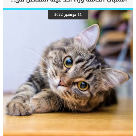
وزنه فيصل إلى كيلو جرام، أما عن عمره فهو يعيش حتى 20 عام إذا تم
الاهتمام به ورعايته بشكل جيد، وتحتاج طيور الكوكتيل إلى سنة كاملة
لتكون جاهزة لوضع البيض والفقس، وتتوافر الكثير من المعلومات التي
11 نوفمبر 2022
من شأنها أن تساعد على التعامل مع هذا النوع من الطيور ورعايته
بالشكل المطلوب. اقرأ أيضا: نصائح في تربية عصافير الزينة الكوكتيل
المنزلية ماهي أنواع طيور الزينة وأشكالها معلومات عن تربية عصفور
الكناري تحديد جنس طائر الكوكتيل لمعرفة مواصفات عصافير الزينة
الكوكتيل يجب اولا معرفة كيفية تحديد جنس الطائر. يجد […]