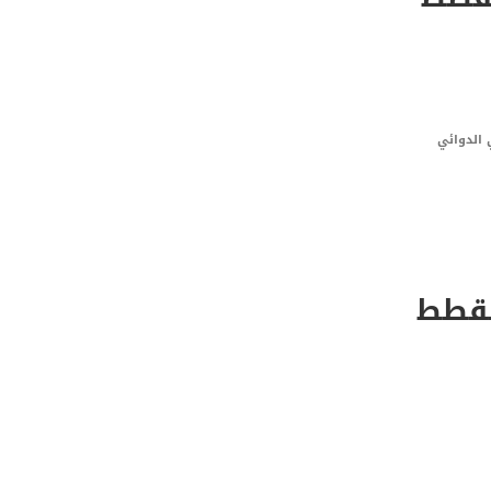
 الدوائي
لقطط