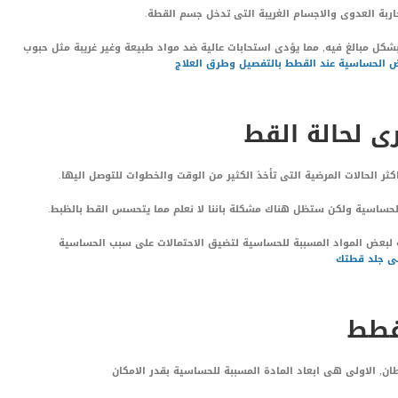
ربة العدوى والاجسام الغريبة التى تدخل جسم القطة.
بشكل مبالغ فيه, مما يؤدى استحابات عالية ضد مواد طبيعة وغير غريبة مثل حبوب
 الحساسية عند القطط بالتفصيل وطرق العلاج
 لحالة القط
ر الحالات المرضية التى تأخذ الكثير من الوقت والخطوات للتوصل اليها.
لحساسية ولكن ستظل هناك مشكلة باننا لا نعلم مما يتحسس القط بالظبط.
 لبعض المواد المسببة للحساسية لتضيق الاحتمالات على سبب الحساسية
لى جلد قطتك
قطط
, الاولى هى ابعاد المادة المسببة للحساسية بقدر الامكان