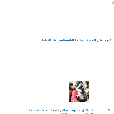
ل:
ا:
تعرف على الادوية المضادة للهيستامين عند القطط
LinkedIn
Red
Pi
علاجه
اشكال تشوه عظام الصدر عند القطط