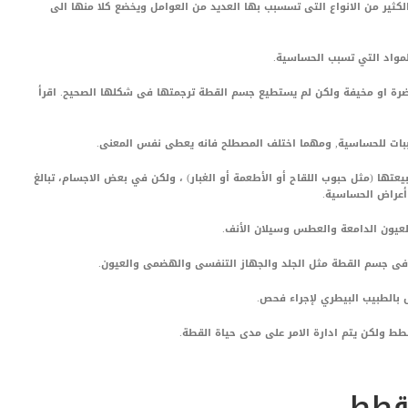
كثير من الانواع التى تسسبب بها العديد من العوامل ويخضع كلا منها الى
لمواد التي تسبب الحساسية.
ضرة او مخيفة ولكن لم يستطيع جسم القطة ترجمتها فى شكلها الصحيح. اقرأ
بات للحساسية, ومهما اختلف المصطلح فانه يعطى نفس المعنى.
يعتها (مثل حبوب اللقاح أو الأطعمة أو الغبار) ، ولكن في بعض الاجسام، تبالغ
 أعراض الحساسية.
لعيون الدامعة والعطس وسيلان الأنف.
ى جسم القطة مثل الجلد والجهاز التنفسى والهضمى والعيون.
 بالطبيب البيطري لإجراء فحص.
طط ولكن يتم ادارة الامر على مدى حياة القطة.
لقطط