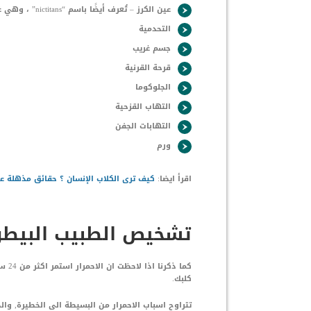
عين الكرز – تُعرف أيضًا باسم “nictitans” ، وهي غدة داخل الجفن الثالث تصبح ملتهبة وتبرز من خلف الجفن.
التحدمية
جسم غريب
قرحة القرنية
الجلوكوما
التهاب القزحية
التهابات الجفن
ورم
اقرأ ايضا:
كيف ترى الكلاب الإنسان ؟ حقائق مذهلة عن
تشخيص الطبيب البيطرى
كما 
كلبك.
تتراوح اسباب الاحمرار من البسيطة الى الخطيرة, وال