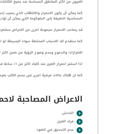
العيون من اكثر المناطق الحساسة عند جميع الكائنات 
كما يمكن أن يكون الاحمرار والالتهاب الذي يصيب إحد
الحساسية الخفيفة إلى الجلوكوما التي يمكن أن تؤدي
قد يصاحب الاحمرار مجموعة اخرى من الاعراض سنتعرف
كما سنقدم لك الاسباب المحتملة سواء البسيطة او الك
الافرازات والدموع وعدم وضوح الرؤية من ضمن اكثر الح
اذا استمر احمرار العين عند كلبك اكثر من 24 ساعة فمن المرجح ان تتوجه الى
كما ان هناك حالات مرضية اخرى فى جسم الكلب بعيدا 
الاعراض المصاحبة لاحمر
الخدش
فرك العين
عدم التحديق في الضوء