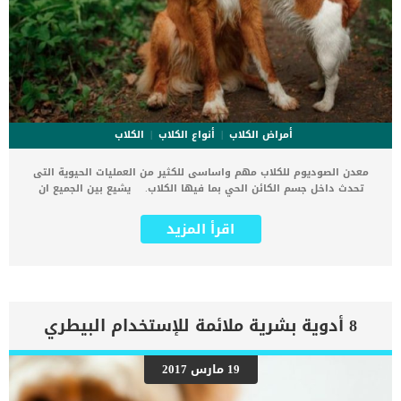
أمراض الكلاب
أنواع الكلاب
الكلاب
معدن الصوديوم للكلاب مهم واساسى للكثير من العمليات الحيوية التى
تحدث داخل جسم الكائن الحي بما فيها الكلاب. يشيع بين الجميع ان
معدن الصوديوم خطير ومضر بصحة الكائنات الحية ولكن هذا غير صحيح.
معدن الصوديوم للكلاب ولجميع الكائنات الحية مثلها كمثل جميع المعادن
اقرأ المزيد
الأخرى, زيادته ونقصانه يسبب مخاطر صحية. اقرأ ايضا: أعراض نقص المنجنيز
عند الكلاب وتأثيره على نمو العظام فى هذا المقال سوف نتعرف
بالتفصيل على الكمية المتوازنة من مدن الصوديوم التى يجب ان تدخل
جسم كلبك يوميا. كما سنتعرف على أهميته واعراض نقص وزيادة نسبة
المعدن داخل جسم الكلب. اثبتت الدراسات ان ارتفاع نسبة الصوديوم فى
الدم تسبب ارتفاع ضغط الدم وأمراض القلب. اذا كنت تمتلك كلبا او لا فأنت
8 أدوية بشرية ملائمة للإستخدام البيطري
بالطبع لديك خلفية حول مخاطر زيادة نسبة الصوديوم داخل جسم البشر,
فماذا عن الكلاب ؟ اقرأ ايضا: أعراض نقص المنجنيز عند الكلاب وتأثيره على
نمو العظام تحتاج الكلاب إلى استهلاك كميات كبيرة نسبيًا من الصوديوم
19 مارس 2017
مقارنة بالمعادن الدقيقة الأخرى للبقاء بصحة جيدة. عندما يمتزج الصوديوم
بالماء داخل جسم الكلب فإنه ينتج أيونات مشحونة تعمل على تشغيل