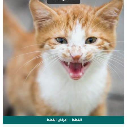
تعطى فرصة للمعدة لتفريغ محتوياتها من السموم والمواد المرفوضة التى
تسبب لها الإسهال. اقرأ ايضا: سلس البراز عند الكلاب اعط لكلبك ملعقة
عسل كل ساعة أثناء فترة الصيام حتى لا تؤدى الى حدوث ضعف عام لجسم
الكلب. حمية غذائية يمكن تقديم نظام غذائي لطيف من الأرز والدجاج
المسلوق أو البطاطس المسلوقة. كما يمكنك استعادة النظام الغذائى
لكلبك […]
القطط
امراض القطط