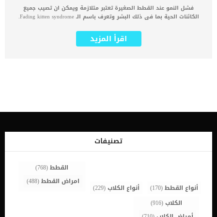
فشل النمو عند القطط الصغيرة تعتبر متلازمة ويمكن ان تصيب جميع
الكائنات الحية بما فى ذلك البشر وتعرف باسم الـ Fading kitten syndrome.
يمكن ان يكون تبنيك لقطة صغيرة مولودة امرا فى غاية الجمال, ولكن فى
بعض الاحوال الاخرى يمكن ان يكون فى غاية الفجع. القطط الصغيرة اذا
اقرأ المزيد
تركت بدون رعاية او كشف طبى بشكل دورى سوف تتفاجئ بالكثير من
المشكلات والاعراض المرتبطة بها. اقرا ايصا: تطورات النمو عند القطط
بالتفاصيل تشير متلازمة Fading Kitten إلى فشل القطة في النمو خلال
الفترة ما بين الولادة وعند الفطام عن أمها. مع الاسف يمكن ان تكون
هذه الحالة خطيرة وقاتلة ومهددة لحياة القطة ويمكن ان يساعد
الاكتشاف المبكر لها الى التطبيق الجيد والمناسب للعلاج. سنقدم لك فى
هذا المقال اعراض واسباب وخطوات التشخيص الطبى لهذه الحالة. كما
سنقدم لك افضل الطرق العلاجية, فاستكمل القراءة حتى لا تواجه هذه
الحالة. علامات واعراض متلازمة فشل النمو عند القطط القدرة على
الاستدارة الوقوف على أقدامهم لمدة أسبوعين الأنين أو البكاء بعد
الرضاعة الخمول قلة الشهيةضعف عدم القدرة على زيادة الوزن صعوبة في
التنفس التقيؤ إسهال إفرازات من الأنف أو العين بامكانك ملاحظة
تصنيفات
الاختلافات التى تظهر على قطتك المصابة بهذه المتلازمة والتى قد لا
تظهر على اقرانها. الاسباب الكامنة خلف فشل نمو القطط سوء تغذية
الامعوامل […]
القطط
(768)
امراض القطط
(488)
أنواع القطط
(170)
أنواع الكلاب
(229)
الكلاب
(916)
أمراض الكلاب
(710)