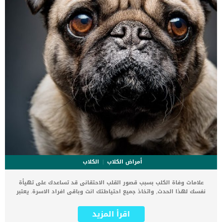
أمراض الكلاب
الكلاب
علامات وفاة الكلب بسبب قصور القلب الاحتقانى قد تساعدك على تهيأة
نفسك لهذا الحدث, واتخاذ جميع احتياطتك انت وباقى افراد الاسرة. يعتبر
مرض قصور القلب الاحتقانى من اخطر الحالات المرضية التى يمكن ان
يتعرض لها جميع الكائنات الحية بما فى ذلك الكلاب والقطط. كما ان القلب
اقرأ المزيد
يعتبر عضوا رئيسيا فى جسم الكلاب, واى قصور به يعتبر قصور فى باقى