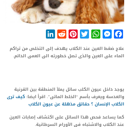
LinkedIn
Reddit
Pinterest
WhatsApp
Twitter
Messenger
Facebook
علاج ضغط العين عند الكلاب يهدف إلى التخلص من تراكم
الماء على العين والذى تصل خطورته الى العمى الدائم.
يوجد داخل عيون الكلب سائل يملأ المنطقة بين القرنية
والعدسة ويعرف بأسم “الخلط المائى”. اقرأ ايضا:
كيف ترى
الكلاب الإنسان ؟ حقائق مذهلة عن عيون الكلاب
كما يساعد فحص هذا السائل على اكتشاف إصابات العين
عند الكلاب والاشتباه فى الأورام السرطانية.