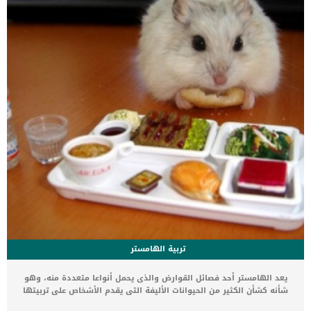
سيقوم بعمل شق متدرج فى غضروف الغدة الدرقية واعادة تقسيم
الاحبال الصوتية وتثبيت الغضاريف. اقرأ ايضا: اجراءات جراحة الرباط الجانبى
الانسى عند الكلاب إجراءات جراحة […]
تربية الهامستر
يعد الهامستر أحد فصائل القوارض والذى يحمل أنواعا متعددة منه، وهو
شأنه كشأن الكثير من الحيوانات الأليفة التى يقدم الأشخاص على تربيتها
فى المنازل لأغراضا متعددة. من أهم الإعتبارات أثناء عملية التربية هو