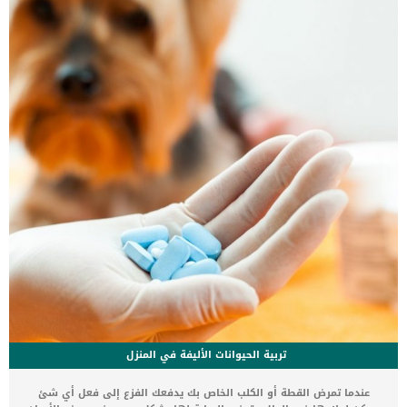
العديد من عمليات التمثيل الغذائي مثل: الحفاظ على نسبة السوائلتعزيز
وظيفة الأعصاب والعضلات كما عليك ان تعرف بالتفاصيل المدخل اليومى
الموصى به من الصوديوم سواء عن طريق الأطعمة او الادوية. حيث […]
تربية الحيوانات الأليفة في المنزل
عندما تمرض القطة أو الكلب الخاص بك يدفعك الفزع إلى فعل أي شئ