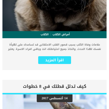
أمراض الكلاب
الكلاب
علامات وفاة الكلب بسبب قصور القلب الاحتقانى قد تساعدك على تهيأة
نفسك لهذا الحدث, واتخاذ جميع احتياطتك انت وباقى افراد الاسرة. يعتبر
مرض قصور القلب الاحتقانى من اخطر الحالات المرضية التى يمكن ان
يتعرض لها جميع الكائنات الحية بما فى ذلك الكلاب والقطط. كما ان القلب
اقرأ المزيد
يعتبر عضوا رئيسيا فى جسم الكلاب, واى قصور به يعتبر قصور فى باقى
اجزاء الجسم. يحدث قصور القلب الاحتقاني (CHF) عندما يكون القلب غير
قادر على ضخ الدم بشكل كافٍ في جميع أنحاء الجسم. ينتج عن ذلك عودة
الدم إلى الرئتين وتراكم السوائل في تجاويف الجسم ، مما يقيد القلب
والرئتين ويمنع تدفق الأكسجين الكافي في جميع أنحاء الجسم. اقرا ايضا:
اعراض وعلامات تضخم القلب عند الكلاب فى هذا المقال سنطلعك على
كيف تدلل قطتك في 8 خطوات
بعض العلامات التي تشير إلى أن كلبك قد اقترب من مرحلة يحتافيها إلى
رعاية المسنين أو قد تفكر في القتل الرحيم. يمكننا اختصار هذه العلامات
على شكل مجموعة من المراحل التى يتدرجها الكلب الى ان يصل الى
14 أغسطس 2017
النهاية. اهم علامات وفاة الكلاب بسبب قصور القلب الاحتقانى كما ذكرنا
ستكون هذه العلامات عبارة عن مراحل متدرجة الى المرحلة الاخيرة وهى