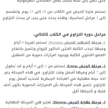
حتى تصل إلى سنة بسبب بعض المشاكل الهرمونية
تستمر فترة الحيض في الكلاب من 18 إلى 21 يوم. وتنقسم
إلى 3 مراحل اساسية، وهذه يحدد متى يجب ان يحدث التزاوج
.
مراحل دورة التزاوج في الكلاب كالتالي:
1- مرحلة التجهيز للحيض Proestrus:
تستمر تقريبا 9 أيام
وفيها تجذب الكلبة الانثى الذكور للزواج وتتميز بانتفاخ
العضو الانثوي للكلبة ووجود افرازات دموية من المهبل.
2- مرحلة الحيض Estrus:
تستمر من 3 إلى 4 أيام و قد تطول
إلى 7 أيام وفيها أفضل وقت للتزاوج. في هذه المرحلة يتم
اخذ عينة مهبلية في العيادة البيطرية لتحديد أفضل يوم
للتزاوج. تتميز هذه المرحلة بأن الافرازات الدموية تكون أخف
قليلا و كميتها أقل.
3- مرحلة نهاية الحيض Diestrus:
تعتبر هي المرحلة النهائية