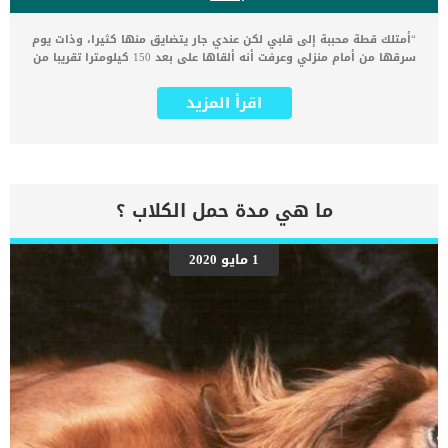
“أمتلك قطة محببة إلى قلبي لكن عندي جار يتضايق منها كثيرا، وذات يوم
سرقها من أمام منزلي وعرفت أنه ألقاها على بعد 150 كيلومترا تقريبا من
المنزل، بعد شهرين وجدت قطتي أمام باب منزلي مرة أخرى لكن في حالة
مزرية وقد فقدت نصف وزنها، مما جعلني أتسائل: هل تتذكر القطط
اقرأ المزيد
أصحابها ؟” وصلتنا هذه الرسالة من أحد متابعي موقع دليل العيادات
البيطرية – دكتور بيطري بين يديك، بالتأكيد قد تكون لديك قصة مماثلة عن
قطتك و مدى قوة ذاكرتها وقدرتها على تمييز بعض المواقف والأشخاص
والأماكن بشكل دقيق. على عكس ما يعتقد البعض أن القطط تنسى
أصحابها، ولا يوجد لديها ذاكرة أو وفاء لصاحبها مماثل للوفاء الموجود
عند الكلاب على سبيل المثال، هذا أحد الأخطاء الشائعة عن عالم القطط.
ما هي مدة حمل الكلاب ؟
هل تتذكر القطط أصحابها بناء على تجربة حديثة فإن القطط عندها ذاكرة
طويلة الأمد جيدة جدا، فهي تستطيع أن تتذكر أحداث وأشخاص مر عليها
سنوات عديدة.. اقرأ : هل يعرف القط صاحبه ؟ وهل تعرف القطط اولادها
1 مايو 2020
؟ ليس هذا فقط، بل تستطيع القطط أن تتذكر مشاعرها الإيجابية
والسلبية بخصوص مواقف معينة، كما تستطيع استخدام بعض الأدوات
التي اعتادت استخدامها مرات عديدة مما يدل على قدرتها على التعلم
بسهولة. كل هذه الأفعال المسئول عنها مركز الذاكرة لذلك إذا كنت
تتسائل هل […]