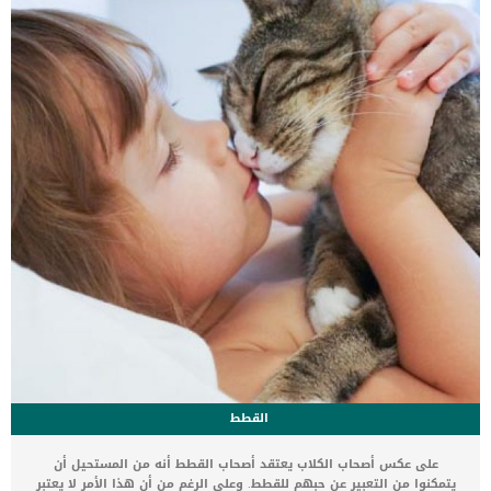
الوفاة. _المرحلة الاولى, تظهر ان الكلب معرض لخطر الإصابة بسرطان
القلب ، ولكن ليس لديه أعراض ولا تغييرات في القلب. _المرحلة
الثانية,يعاني الكلب […]
القطط
على عكس أصحاب الكلاب يعتقد أصحاب القطط أنه من المستحيل أن
يتمكنوا من التعبير عن حبهم للقطط. وعلى الرغم من أن هذا الأمر لا يعتبر