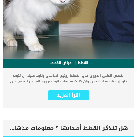
القطط
امراض القطط
الفحص الطبى الدورى على القطط روتين اساسى وثابت عليك ان تتبعه
طوال حياة قطتك حتى وان كانت سليمة. تعود ضرورة الفحص الطبى على
القطط لان القطط لا تملك لغة حوراية فلا تتمكن من اخبارك بانها تعانى
من مشكلة عضوية او صحية ما. يعتقد البعض ان الفحص البدنى لابد وان
اقرأ المزيد
يتم اجراءه فقط على القطط السليمة, ولكن الامر غير صحيح, فالقطط
السليمة ايضا يجب ان تخضع للفحص الطبى بشكل دورى. اقرأ ايضا: كيف
يتم فحص الحيوان الأليف في العيادة البيطرية كما يهدف الفحص الطبى
الدورى على القطط للحفاظ على الصحة المثالية للقطة والتأكد من ان
يصيبها اى مكروه. كم مرة يجب ان تخضع قطتك للفحص الطبى ؟ تعتمد
مرات الفحص الطبى على عمر قطتك وحالتها الصحية العامة, وهل تعانى
هل تتذكر القطط أصحابها ؟ معلومات مذهلة عن ذاكرة القطط
الحالة منة اى مشكلة او امراض او تشوهات. فى المرحلة المبكرة من عمر
قطتك، سيوصى بإجراء فحوصات صحية على بشكل شهري. كما نجد ان