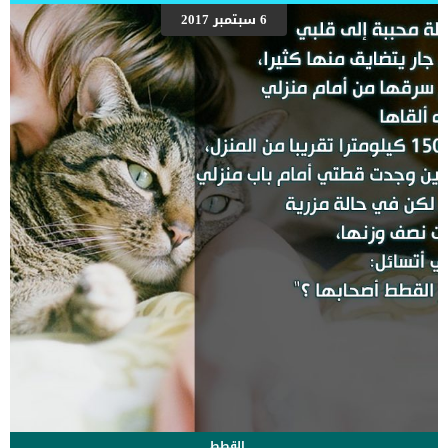
القطط البالغة ،تخضع للفحوصات الجسدية بشكل سنوى ويوصى بإجراء
6 سبتمبر 2017
فحوصات نصف سنوية للقطط في منتصف العمر وكبار السن. فى البداية
عليك ان تعرف ما المقصود بالفحص السنوى فى عالم القطط. اقرأ ايضا:
اهمية الاشعة السينية على اسنان القطط هل تعتقد ان السنة التقويمية
العادية التى نعيشها هى هى نفسها السنة فى عالم القطط ؟؟ الاجابة
قطعا لا. فالقطط […]
القطط