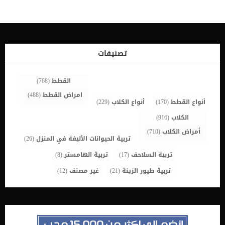
أشهر تقريبا، بالطبع هذه المدة تختلف من سلالة إلى أخرى، فقد تتأخر
بعض السلالات حتى تصل إلى سنة بسبب بعض المشاكل الهرمونية تستمر
فترة الحيض في الكلاب من 18 إلى 21 يوم. وتنقسم إلى 3 مراحل اساسية،
وهذه يحدد متى يجب ان يحدث التزاوج . مراحل دورة التزاوج في الكلاب
كالتالي: 1- مرحلة التجهيز للحيض Proestrus: تستمر تقريبا 9 أيام وفيها
تجذب الكلبة الانثى الذكور للزواج وتتميز بانتفاخ العضو الانثوي للكلبة
تصنيفات
ووجود افرازات دموية من […]
القطط
(768)
امراض القطط
(488)
أنواع القطط
(170)
أنواع الكلاب
(229)
الكلاب
(916)
أمراض الكلاب
(710)
تربية الحيوانات الأليفة في المنزل
(26)
تربية السلاحف
(17)
تربية الهامستر
(8)
تربية طيور الزينة
(21)
غير مصنف
(12)