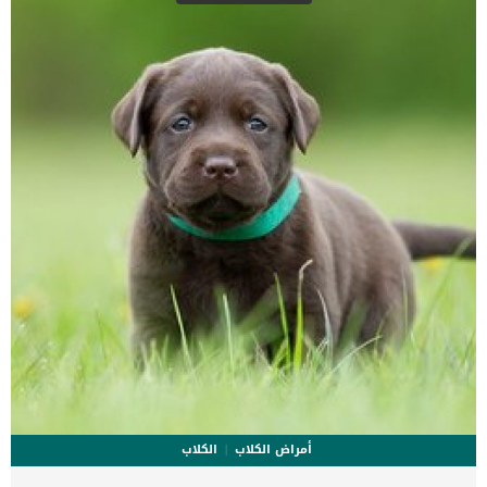
البدني _تضخم غدة البروستاتا _ ألم البطن _نزيف جلدي تحت الجلد اقرأ
ايضا:ما هى كمية البول التى ينتجها كلبك ؟ الاسباب الكامنة خلف البيلة
الدموية عند الكلاب _اضطرابات تجلط الدم _انخفاض عدد الصفائح الدموية
_امراض الاوعية الدموية الناتجة عن مشاكل المسالك البولية _حصوات
الكلى _العدوى _ التهاب الكلى احيانا تنشأ نتيجة […]
أمراض الكلاب
الكلاب