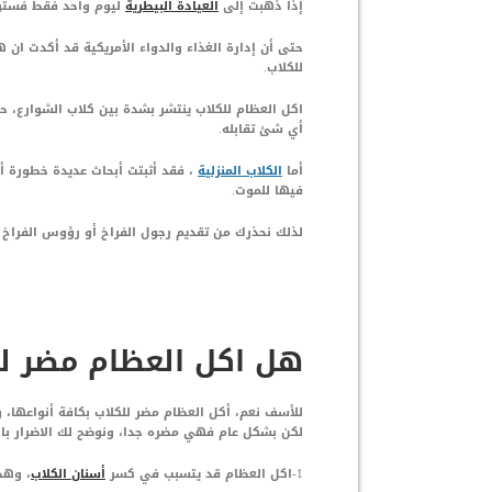
إذا ذهبت إلى
العيادة البيطرية
ليوم واحد فقط فسترى 
حتى أن إدارة الغذاء والدواء الأمريكية قد أكدت ان 
للكلاب.
اكل العظام للكلاب ينتشر بشدة بين كلاب الشوارع، حي
أي شئ تقابله.
أما
الكلاب المنزلية
، فقد أثبتت أبحاث عديدة خطورة 
فيها للموت.
لذلك نحذرك من تقديم رجول الفراخ أو رؤوس الفراخ أ
هل اكل العظام مضر لل
للأسف نعم، أكل العظام مضر للكلاب بكافة أنواعها، 
لكن بشكل عام فهي مضره جدا، ونوضح لك الاضرار با
1-اكل العظام قد يتسبب في كسر
أسنان الكلاب
، وهذ