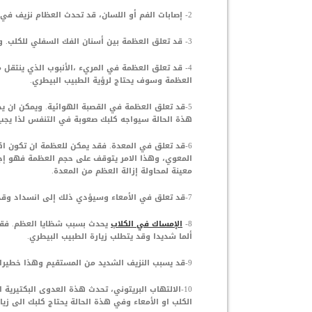
2- إصابات الفم أو اللسان، قد تحدث العظام نزيف في فم او لسان الكلب وقد يتطلب الأمر الذهاب إلى الطبيب البيطري
3- قد تعلق العظمة بين أسنان الفك السفلي للكلب. وقد يكون الامر مخيفا ومؤلما لكلبك وقد يكون مكلفا لك.
4- قد تعلق العظمة في المريء ،الأنبوب الذي ينتقل 
العظمة وسوف يحتاج لرؤية الطبيب البيطري.
5-قد تعلق العظمة في القصبة الهوائية. ويمكن ان
هذة الحالة سيواجه كلبك صعوبة في التنفس لذا يجب 
6-قد تعلق في المعدة. فقد يمكن للعظمة ان تكون اكبر
المعوي، وهذا الامر يتوقف على حجم العظمة فهو إجرا
معينة لمحاولة إزالة العظم من المعدة.
7-قد تعلق في الأمعاء وسيؤدي ذلك إلى انسداد وقد يحتاج الأمر لإجراء عملية جراحية.
8-
الإمساك في الكلاب
يحدث بسبب شظايا العظم. فقد 
ألما شديدا وقد يتطلب زيارة الطبيب البيطري.
9-قد يسبب النزيف الشديد من المستقيم وهذا خطيرا جدا لذا حان الوقت لزيارة الطبيب البيطري.
10-الالتهاب البريتوني، تحدث هذة العدوى البكتير
الكلب او الأمعاء وفي هذة الحالة يحتاج كلبك الى زيا