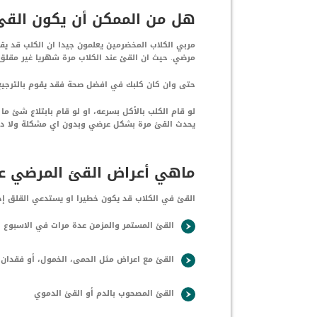
هل من الممكن أن يكون القئ
مربي الكلاب المخضرمين يعلمون جيدا ان الكلب قد 
مرضي. حيث ان القئ عند الكلاب مرة شهريا غير مقلق
حتى وان كان كلبك في افضل صحة فقد يقوم بالترجيع
لو قام الكلب بالأكل بسرعه، او لو قام بابتلاع شئ 
يحدث القئ مرة بشكل عرضي وبدون اي مشكلة ولا دا
ماهي أعراض القئ المرضي عن
القئ في الكلاب قد يكون خطيرا او يستدعي القلق إذا
القئ المستمر والمزمن عدة مرات في الاسبوع
القئ مع اعراض مثل الحمى، الخمول، أو فقدان 
القئ المصحوب بالدم أو القئ الدموي