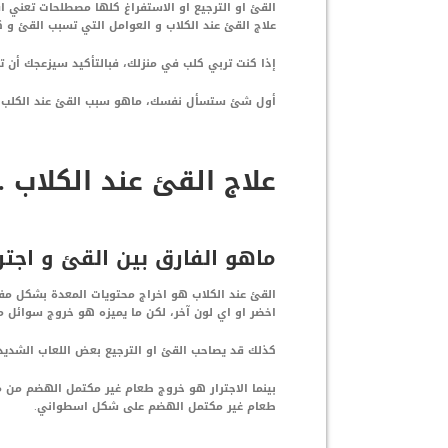
القئ او الترجيع او الاستفراغ كلها مصطلحات تعني 
علاج القئ عند الكلاب و العوامل التي تسبب القئ و ك
إذا كنت تربي كلب في منزلك، فبالتأكيد سيزعجك أن ت
أول شئ ستسأل نفسك، ماهو سبب القئ عند الكلب و 
علاج القئ عند الكلاب 
ماهو الفارق بين القئ و اجترا
القئ عند الكلاب هو اخراج محتويات المعدة بشكل مف
اخضر او اي لون آخر، لكن ما يميزه هو خروج سوائل م
كذلك قد يصاحب القئ او الترجيع بعض اللعاب الشديد 
بينما الاجترار هو خروج طعام غير مكتمل الهضم من م
طعام غير مكتمل الهضم على شكل اسطواني.