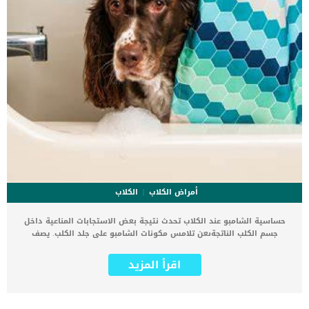
أمراض الكلاب
الكلاب
حساسية الشامبو عند الكلاب تحدث نتيجة بعض الاستجابات المناعية داخل
جسم الكلب الناتجةىعن تلامس مكونات الشامبو على جلد الكلب. يصف
الاطباء البيطريون انواع متعدةة من الشامبو لعلاج بعض المشاكل الجلدية
التى تصيب الكلاب. كما يتم وصفه لتنظيف وتطهير الجلد من الافات
اقرأ المزيد
والحشرات وعزو القراد والقمل عند الكلاب. فى البداية عليك ان تعلم ان
هناك اكثر من نوع من الحساسية, احدهم نتيجة الغذاء والاخر نتيجة
الحشرات والثالث نتيجة بعض العوامل البيئية. كما تندرج حساسية الشامبو
تحت الحساسية الناتجة عن العوامل البيئية وتتم عن طريق التلامس. اقرأ