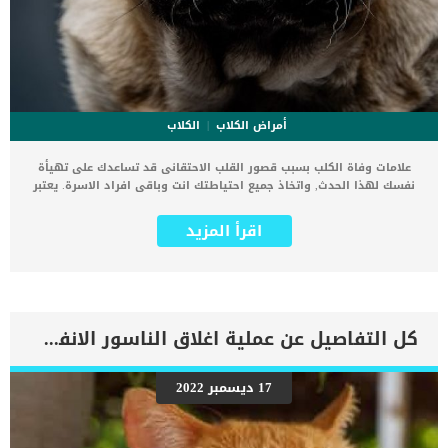
أمراض الكلاب
الكلاب
علامات وفاة الكلب بسبب قصور القلب الاحتقانى قد تساعدك على تهيأة
نفسك لهذا الحدث, واتخاذ جميع احتياطتك انت وباقى افراد الاسرة. يعتبر
مرض قصور القلب الاحتقانى من اخطر الحالات المرضية التى يمكن ان
يتعرض لها جميع الكائنات الحية بما فى ذلك الكلاب والقطط. كما ان القلب
اقرأ المزيد
يعتبر عضوا رئيسيا فى جسم الكلاب, واى قصور به يعتبر قصور فى باقى
اجزاء الجسم. يحدث قصور القلب الاحتقاني (CHF) عندما يكون القلب غير
قادر على ضخ الدم بشكل كافٍ في جميع أنحاء الجسم. ينتج عن ذلك عودة
الدم إلى الرئتين وتراكم السوائل في تجاويف الجسم ، مما يقيد القلب
والرئتين ويمنع تدفق الأكسجين الكافي في جميع أنحاء الجسم. اقرا ايضا:
اعراض وعلامات تضخم القلب عند الكلاب فى هذا المقال سنطلعك على
كل التفاصيل عن عملية اغلاق الناسور الانفى للقطط
بعض العلامات التي تشير إلى أن كلبك قد اقترب من مرحلة يحتافيها إلى
رعاية المسنين أو قد تفكر في القتل الرحيم. يمكننا اختصار هذه العلامات
على شكل مجموعة من المراحل التى يتدرجها الكلب الى ان يصل الى
17 ديسمبر 2022
النهاية. اهم علامات وفاة الكلاب بسبب قصور القلب الاحتقانى كما ذكرنا
ستكون هذه العلامات عبارة عن مراحل متدرجة الى المرحلة الاخيرة وهى
الوفاة. _المرحلة الاولى, تظهر ان الكلب معرض لخطر الإصابة بسرطان