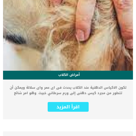
أمراض الكلاب
تكون الاكياس الدهنية عند الكلاب يحدث فى اى عمر واى سلالة ويمكن أن
تتطور من مجرد كيس دهنى إلى ورم سرطاني خبيث. وهو امر شائع
الحدوث يحدث بسبب خلل فى نمو المواد الدهنية الموجودة فى جسم
الكلب والتي تعمل على ترطيب شعره وجلده. ماهى الأعراض التى تدل
اقرأ المزيد
على تكون الاكياس الدهنية عند الكلاب ؟ هناك أنواع كثيرة من الأكياس
الدهنية و يختلف مظهر الكيس الدهنى على حسب نوعه فى جسم الكلب
قد تظهر على هيئة تورم في الجلد قد تكون مستديرة قد تكون متحركة
تحت الجلد احيانا يفرز الكيس الدهنى مادة صفراء الكيس الدهنى احيانا
ينزف دما اقرأ علاج الكلاب بالكورتيزونتقرحات جلد الكلاب وعلاجها انواع