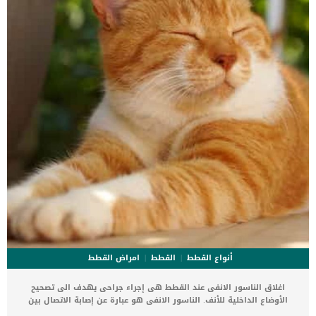
القلب ، ولكن ليس لديه أعراض ولا تغييرات في القلب. _المرحلة
الثانية,يعاني الكلب […]
أنواع القطط
القطط
امراض القطط
اغلاق الناسور الانفى عند القطط هى إجراء جراحى يهدف الى تصحيح
الأوضاع الداخلية للأنف. الناسور الانفى هو عبارة عن إصابة الاتصال بين
تجويف الفم والأنف عند القطط. كما يمكن ان يصاب القطط بالناسور الانفى