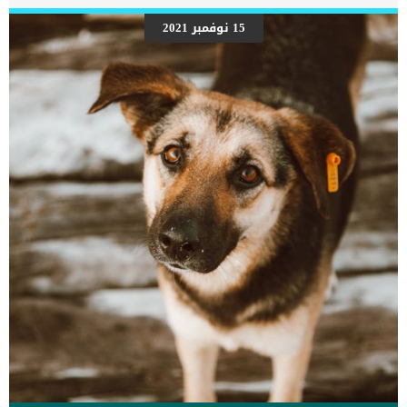
السبب الاول هو التسنين, حيث تفقد الجراء أسنانها الصغيرة وتنمو بدائل
دائمة عندما يكون عمرها بين 12 و 6 أشهر. وقت اندلاع الاسنان غالبا ما
15 نوفمبر 2021
يكون مؤلما للغاية لكبك ويكون بحاجة الى الضغط على اللثة لتسكين الألم
تماما كما يحدث مع اطفال البشر. اما السبب الثانى فهو الاستكشاف,
وغالبا ما يكون المضغ المبالغ فيه بين الجراء الذيم يقومون بتكوين خبراتهم
الحياتية لأول […]