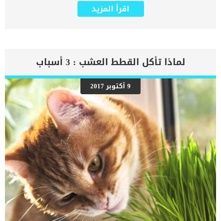
يتعرض لها جميع الكائنات الحية بما فى ذلك الكلاب والقطط. كما ان القلب
اقرأ المزيد
يعتبر عضوا رئيسيا فى جسم الكلاب, واى قصور به يعتبر قصور فى باقى
اجزاء الجسم. يحدث قصور القلب الاحتقاني (CHF) عندما يكون القلب غير
قادر على ضخ الدم بشكل كافٍ في جميع أنحاء الجسم. ينتج عن ذلك عودة
الدم إلى الرئتين وتراكم السوائل في تجاويف الجسم ، مما يقيد القلب
والرئتين ويمنع تدفق الأكسجين الكافي في جميع أنحاء الجسم. اقرا ايضا:
اعراض وعلامات تضخم القلب عند الكلاب فى هذا المقال سنطلعك على
لماذا تأكل القطط العشب : 3 أسباب
بعض العلامات التي تشير إلى أن كلبك قد اقترب من مرحلة يحتافيها إلى
رعاية المسنين أو قد تفكر في القتل الرحيم. يمكننا اختصار هذه العلامات
على شكل مجموعة من المراحل التى يتدرجها الكلب الى ان يصل الى
9 أكتوبر 2017
النهاية. اهم علامات وفاة الكلاب بسبب قصور القلب الاحتقانى كما ذكرنا
ستكون هذه العلامات عبارة عن مراحل متدرجة الى المرحلة الاخيرة وهى
الوفاة. _المرحلة الاولى, تظهر ان الكلب معرض لخطر الإصابة بسرطان
القلب ، ولكن ليس لديه أعراض ولا تغييرات في القلب. _المرحلة
الثانية,يعاني الكلب […]