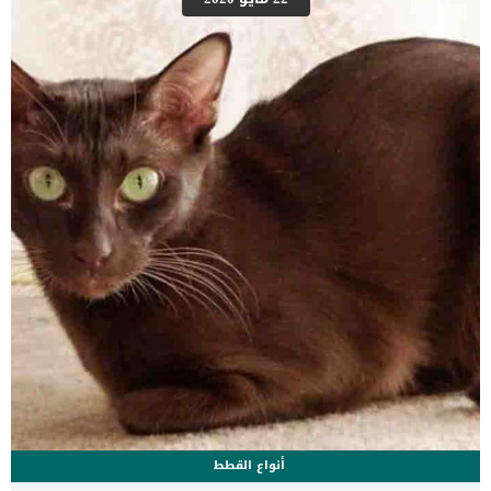
تحديد المناسب للقطة من خلال عدة عوامل مثل سنها وحالتها الصحية
والأعراض المرضية التى تعانى منها.كذلك التقنيات المتوفرة لدى العيادة
البيطرية تتحكم فى تحديد الطريقة المناسبة لحالة القطة مثل : جهاز ضبط
ميكانيكيالعلاج الطبيعى بالايدى مثل التدليك وجلسات المساج قد يتطلب
تحديد الموقع المحدد للمشكلة إجراء فحص بالأشعة السينية للهيكل
العظمي للقطط.سيقوم الطبيب بحركات دفع يدوية لاعادة المفاصل الى
وضعها السليم.بعد الانتهاء من الخطوات يجب على الطبيب التأكد […]
أنواع القطط