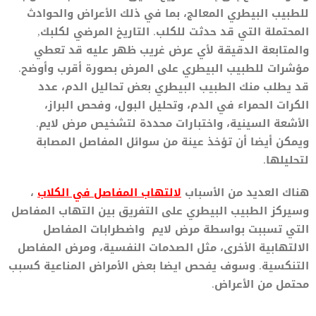
للطبيب البيطري المعالج، بما في ذلك الأعراض والحوادث
المحتملة التي قد حدثت للكلب. التاريخ المرضي لكلبك,
والمتابعة الدقيقة لأي عرض غريب ظهر عليه قد تعطي
مؤشرات للطبيب البيطري على المرض بصورة أقرب وأوضح.
قد يطلب منك الطبيب البيطري بعض تحاليل الدم، عدد
الكرات الحمراء في الدم، وتحليل البول، وفحص البراز،
الأشعة السينية، واختبارات محددة لتشخيص مرض لايم.
ويمكن أيضا أن تؤخذ عينة من سوائل المفاصل المصابة
لتحليلها.
هناك العديد من الأسباب
لالتهاب المفاصل في الكلاب
،
وسيركز الطبيب البيطري على التفريق بين التهاب المفاصل
التي تسببت بواسطة مرض لايم واضطرابات المفاصل
الالتهابية الأخرى، مثل الصدمات النفسية، ومرض المفاصل
التنكسية. وسوف يفحص ايضا بعض الأمراض المناعية كسبب
محتمل من الأعراض.