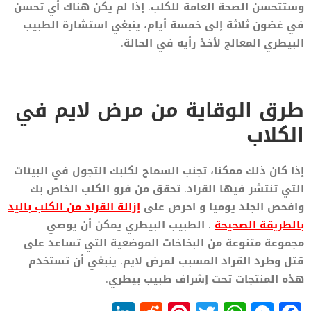
وستتحسن الصحة العامة للكلب. إذا لم يكن هناك أي تحسن
في غضون ثلاثة إلى خمسة أيام، ينبغي استشارة الطبيب
البيطري المعالج لأخذ رأيه في الحالة.
طرق الوقاية من مرض لايم في
الكلاب
إذا كان ذلك ممكنا، تجنب السماح لكلبك التجول في البيئات
التي تنتشر فيها القراد. تحقق من فرو الكلب الخاص بك
وافحص الجلد يوميا و احرص على
إزالة القراد من الكلب باليد
بالطريقة الصحيحة
. الطبيب البيطري يمكن أن يوصي
مجموعة متنوعة من البخاخات الموضعية التي تساعد على
قتل وطرد القراد المسبب لمرض لايم. ينبغي أن تستخدم
هذه المنتجات تحت إشراف طبيب بيطري.