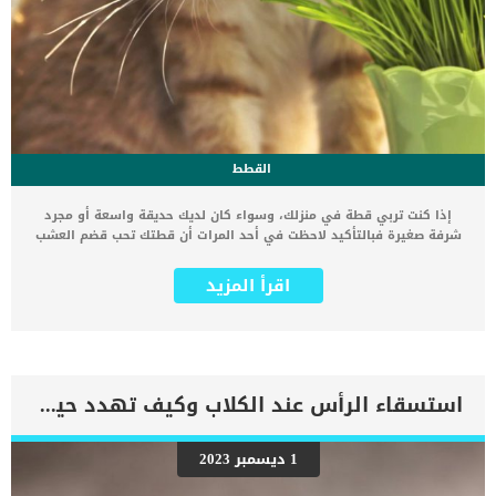
القطط
إذا كنت تربي قطة في منزلك، وسواء كان لديك حديقة واسعة أو مجرد
شرفة صغيرة فبالتأكيد لاحظت في أحد المرات أن قطتك تحب قضم العشب
وأكله مهما كان نوعه. بعض القطط تأكل العشب الموجود في الحدائق،
والبعض الآخر ربما يقوم بقضم العشب والخضروات التي تزرعها في شرفة
اقرأ المزيد
منزلك، أو ربما حتى قامت قطتك في مرة ما بأكل بعض الأوراق الخضراء
من الثلاجة أو من على منضدة المطبخ. لماذا تأكل القطط العشب ؟ في
البداية يؤكد الخبراء أن أكل القطط للعشب والحشائش الخضراء أمرا لا
يدعو للقلق، حتى وإذا قامت قطتك بالتقيؤ بعد أكلها للحشائش الخضراء
أو العشب الأخضر في الحديقة أو داخل المنزل. الأكثر من ذلك أن خبراء
تربية القطط والأطباء البيطريين يؤكدون أن أكل الحشائش الخضراء أو
استسقاء الرأس عند الكلاب وكيف تهدد حياة الكلب ؟
العشبية قد يكون مفيد جدا في بعض الأوقات.. اقرأ: هل يمكن
علاج القطط بالاعشاب ؟ 7 أعشاب تفيد في علاج أمراض القطط 1 – تساعد
الأعشاب وأوراق الخضروات على تنظيف القناة الضمية التقيؤ بعد أكل
1 ديسمبر 2023
العشب يحدث لأن معدة القطط لا تستطيع إفراز الإنزيمات اللازمة لتكسير
وهضم المواد النباتية، كما أن التقيؤ هو أحد الوظائف الحيوية التي تفيد