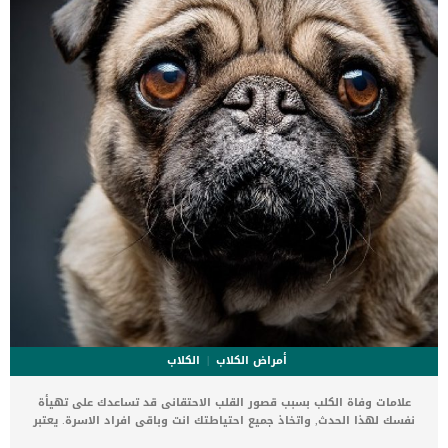
أمراض الكلاب
الكلاب
علامات وفاة الكلب بسبب قصور القلب الاحتقانى قد تساعدك على تهيأة
نفسك لهذا الحدث, واتخاذ جميع احتياطتك انت وباقى افراد الاسرة. يعتبر
مرض قصور القلب الاحتقانى من اخطر الحالات المرضية التى يمكن ان