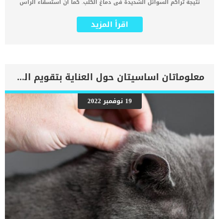
نتيجة تراكم السوائل الشديدة فى دماغ الكلب. كما ان استسقاء الرأس
هو توسع وتراكم غير طبيعي للسائل النخاعي (CSF) في تجاويف داخل
الدماغ. ايضا نجد ان السائل الدماغي النخاعي هو السائل الذي يحيط بالمخ
اقرأ المزيد
والحبل الشوكي لدعم تلك الأنسجة الرقيقة وتثبيتها وكذلك توفير العناصر
الغذائية للحفاظ على صحتها. اقرأ ايضا: تفسير امالة الرأس عند الكلاب ينتج
السائل الدماغي النخاعي عادة في تجاويف الدماغ ويمتصه الجسم في
النهاية أثناء قيامه بوظائفه الأساسية. يعتقد البعض ان استسقاء الرأس
عبارة عن تراكم غريب للسوائل ولكن نجد ان المقصود بالاستسقاء هو:
_زيادة إنتاج السائل الدماغي الشوكي _او قلة امتصاص السائل الدماغي
معلوماتان اساسيتان حول العناية بتقويم العمود الفقرى عند القطط
النخاعي _او انسداد في السائل الدماغي النخاعي داخل الدماغ يؤدي تراكم
السوائل هذا إلى الضغط على الدماغ لأن الجمجمة تمنع الدماغ من التوسع
. نتيجة للضغط ، يمكن أن يحدث تلف كبير للدماغ ، مما يؤدي إلى مشاكل
19 نوفمبر 2022
سلوكية وعصبية. كما تشمل المضاعفات المحتملة فتق الدماغ وحتى
الموت. هناك نوعان من استسقاء الرأس, مكتسب وخلقى. هناك فرق بين
الكلاب المصابة باستسقاء الرأس والاخرى المصابة بالاستسقاء الدماغى.
حيث تولد الكلاب المصابة باستسقاء الرأس الخلقي بهذه الحالة ، بينما
تولد الكلاب المصابة بالاستسقاء الدماغي المكتسب بأدمغة طبيعية ولكنها
تتراكم بشكل غير طبيعي للسوائل بمرور […]