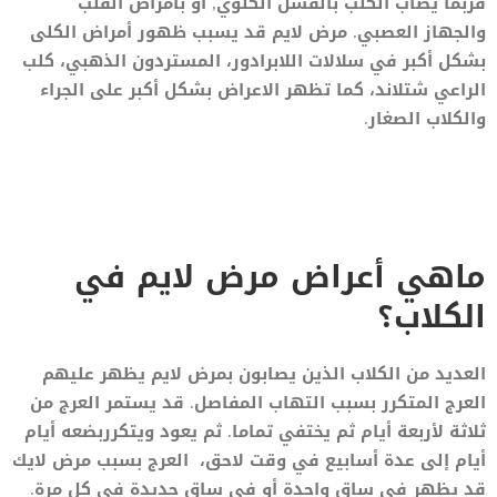
فربما يصاب الكلب بالفشل الكلوي, أو بأمراض القلب
والجهاز العصبي. مرض لايم قد يسبب ظهور أمراض الكلى
بشكل أكبر في سلالات اللابرادور، المستردون الذهبي، كلب
الراعي شتلاند، كما تظهر الاعراض بشكل أكبر على الجراء
والكلاب الصغار.
ماهي أعراض مرض لايم في
الكلاب؟
العديد من الكلاب الذين يصابون بمرض لايم يظهر عليهم
العرج المتكرر بسبب التهاب المفاصل. قد يستمر العرج من
ثلاثة لأربعة أيام ثم يختفي تماما. ثم يعود ويتكرربضعه أيام
أيام إلى عدة أسابيع في وقت لاحق، العرج بسبب مرض لايك
قد يظهر في ساق واحدة أو في ساق جديدة في كل مرة.