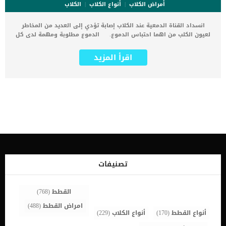
أمراض الكلاب
أنواع الكلاب
الكلاب
انسداد القناة الدمعية عند الكلاب إصابة تؤدي إلى العديد من المخاطر
لعيون الكلب من اهما احتباس الدموع. الدموع مطلوبة ومهمة لدى كل
الكائنات الحية من بينها الكلاب فهى تعمل على تطهير وتنقية سطح
العين عند الكلاب. كما ان الدموع تساعد على ترطيب العين الدائم بدلا من
اقرأ المزيد
الجفاف الذى يجعل أعين الكلب عرضه للاصابة والصدمات. القناة الدمعية
عند الكلاب هى هيكل دقيق للغاية توجد فى إحدى زوايا عين الكلب. اى
إجراء جراحى بها يتطلب طبيب بيطرى ماهر ودقيق. يتم علاج انسداد
القناة الدمعية عند الكلاب واى مشاكل أخرى فى القنوات الدمعية من
خلال تنظيفها جيدا من اى قرح. اقرأ أيضا:أمراض عيون الكلابأسباب احمرار
عيون الكلب خطوات علاج انسداد القناة الدمعية عند الكلاب يتم علاج القناة
الدمعية عند الكلاب من خلال إجراء عملية على يد طبيب بيطرى ماهر
ودقيق.قبل العملية يتم عمل الإشاعات على العين لمعرفة المشكلة
بالتحديد واكتشاف اى مشاكل اخرى تصيب عين الكلب.سيحتاج كلبك غالبا
وضعه تحت التخدير الكلى لضمان عدم الحركة.قبل وضع الكلب تحت التخدير
الكلى يقوم الطبيب البيطرى بعمل جميع الفحوصات الجسدية وتحاليل الدم
والبول للتأكد من قدرة الكلب على تحمل التخدير الكلى… اقرأ: مخاطر
تصنيفات
تخدير الحيوانات الأليفةيتم تقطير عين الكلب بالمضادات الحيوية كحماية من
الإصابة, فالعين جزء حساس جدا من جسم جميع الكائنات الحية ومن بينهم
[…]
القطط
(768)
امراض القطط
(488)
أنواع القطط
(170)
أنواع الكلاب
(229)