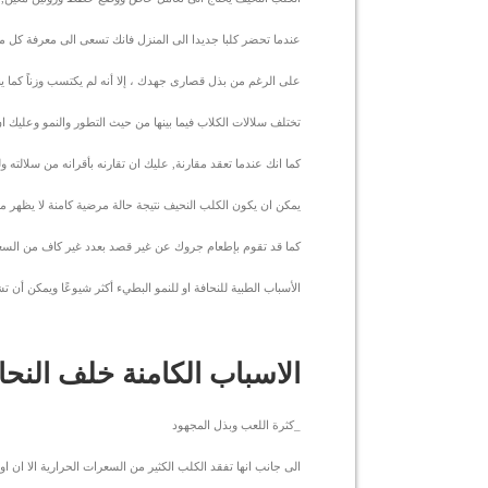
عندما تحضر كلبا جديدا الى المنزل فانك تسعى الى معرفة كل م
على الرغم من بذل قصارى جهدك ، إلا أنه لم يكتسب وزناً كما ين
تختلف سلالات الكلاب فيما بينها من حيث التطور والنمو وعليك 
كما انك عندما تعقد مقارنة, عليك ان تقارنه بأقرانه من سلالته
يمكن ان يكون الكلب النحيف نتيجة حالة مرضية كامنة لا يظهر م
كما قد تقوم بإطعام جروك عن غير قصد بعدد غير كاف من السعرات 
الأسباب الطبية للنحافة او للنمو البطيء أكثر شيوعًا ويمكن أن 
الاسباب الكامنة خلف النحا
_كثرة اللعب وبذل المجهود
الى جانب انها تفقد الكلب الكثير من السعرات الحرارية الا ان ا