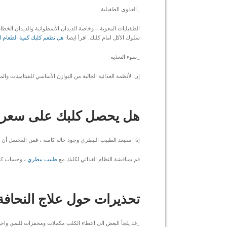
_العدوى الطفيلية
الطفيليات المعوية – وخاصة الديدان الأسطوانية والديدان الخطافي
سلوك الاكل امام كلبك. اقرأ ايضا:
هل تطعم كلبك كمية الطعام 
_سوء التغذية
إن الأنظمة الغذائية الخالية من التوازن الأساسي للفيتامينات وا
هل يحصل كلبك على سعراته
إذا استبعد الطبيب البيطري وجود حالة كامنة ، فمن المحتمل أ
قم بمناقشة النظام الغذائي لكلبك مع
طبيب بيطري
، وحساب كمية
تحذيرات حول علاج النحافة
_قد يلجأ البعض الى اعطاء الكلب مكملات ومحفزات للنمو, واحي