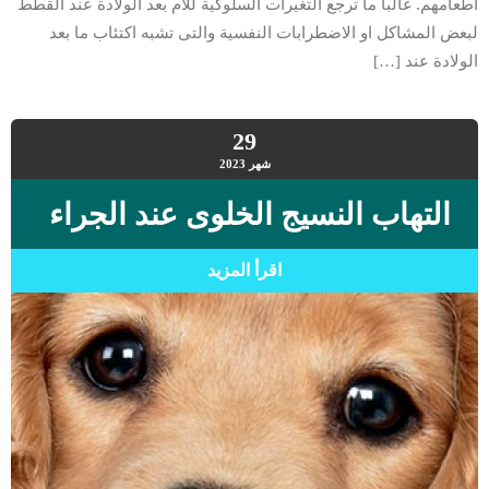
اطعامهم. غالبا ما ترجع التغيرات السلوكية للام بعد الولادة عند القطط
لبعض المشاكل او الاضطرابات النفسية والتى تشبه اكتئاب ما بعد
الولادة عند […]
29
شهر
2023
التهاب النسيج الخلوى عند الجراء
اقرأ المزيد