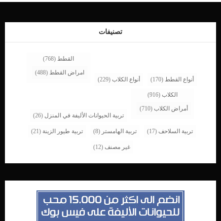
تصنيفات
القطط
(768)
امراض القطط
(488)
أنواع القطط
(170)
أنواع الكلاب
(229)
الكلاب
(916)
أمراض الكلاب
(710)
تربية الحيوانات الأليفة في المنزل
(26)
تربية السلاحف
(17)
تربية الهامستر
(8)
تربية طيور الزينة
(21)
غير مصنف
(12)