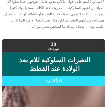
5 اسباب كامنة خلف عواء الكلاب يجب عليك معرفتهم حيدا نظرا لان
العواء من اشهر السلوكيات المعروفة عند الكلاب وستواجهك كثيرا.
ليس هناك كلب لا يعوى, سواء كلاب الشارع او الشلاتر او كلاب المنزل,
فهى احد وسائلهم التعبيرية, لكن ماذا يعنى العواء ؟ من المؤكد ان
الكلب يود ان يوصل رسالة ما لشخص معين من […]
30
شهر
2023
التغيرات السلوكية للام بعد
الولادة عند القطط
اقرأ المزيد