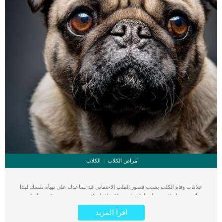
أمراض الكلاب
الكلاب
علامات وفاة الكلب بسبب قصور القلب الاحتقانى قد تساعدك على تهيأة نفسك لهذا
الحدث, واتخاذ جميع احتياطتك انت وباقى افراد الاسرة. يعتبر مرض قصور القلب
الاحتقانى من اخطر الحالات المرضية التى يمكن ان يتعرض لها جميع الكائنات الحية بما فى
اقرأ المزيد
ذلك الكلاب والقطط. كما ان القلب يعتبر عضوا رئيسيا فى جسم الكلاب, واى قصور به