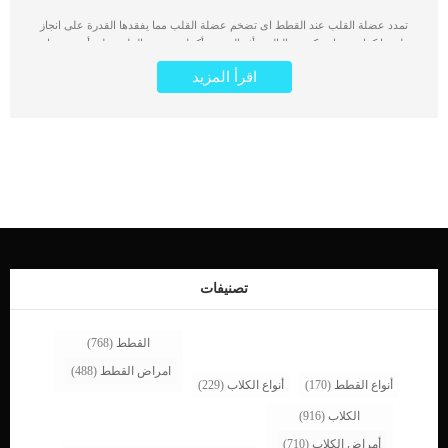
تمدد عضلة القلب عند القطط اى تضخم عضلة القلب مما يفقدها القدرة على انجاز
وظيفتها كما يجب ان يكون وبالتالى يتأثر الجسم بأكمله. يحتوي القلب على أربع حجرات:
حجرتان في الأعلى ، والشريان الأورطي الأيمن والأيسر ؛ وحجرتان في الأسفل ، البطين
اقرأ المزيد
الأيمن والأيسر. تمدد عضلة القلب (DCM) هو مرض قلبي يؤثر على عضلة البطين. كما
يعرف باسم بتوسع غرف القلب أو تضخمها وانخفاض القدرة على الانقباض. اقرأ ايضا:
علامات عدم انتظام ضربات القلب عند القطط يتسبب هذا التضخم في زيادة الحمل على
القلب ، وغالبًا ما يؤدي إلى فشل القلب الاحتقاني. فى الماضى كان يعود هذا المرض الى
بعض انواع النقص الغذائى, ولكن حاليا قام مصنعى الاطعمة. تتأثر بعض السلالات ، مثل
البورمي والحبشي والسيامي ، بشكل أكثر شيوعًا بـ DCM. علامات تمدد عضلة القلب
عند القطط الاكتئاب فقدان الشهية الضعف انخفاض التدفق بسبب انسداد الأوعية الدموية
الجلطات الدموية ظهور مفاجئ للألم شلل جزئي معدل ضربات قلب منخفضًا أو
مرتفعًانفخة قلبية إيقاعًا سريعًا انخفاض حرارة الجسمأصوات رئة هادئة. اقرا ايضا: التهاب
عضلة القلب الرضحى عند القطط الاسباب الكامنة خلف تمدد عضلة القلب عند القطط
فى الماضى كان السبب هو نقص التورين فى النظام الغذائى للقطة اما الان فأصبح السبب
مجهول. تشخيص الطبيب البيطرى لحالة القط يمكن استخدام تسجيل مخطط […]
تصنيفات
القطط
(768)
امراض القطط
(488)
أنواع القطط
(170)
أنواع الكلاب
(229)
الكلاب
(916)
أمراض الكلاب
(710)