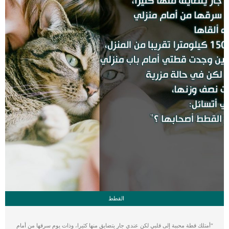
عندما يقوم كلبك […]
القطط
“أمتلك قطة محببة إلى قلبي لكن عندي جار يتضايق منها كثيرا، وذات يوم سرقها من أمام