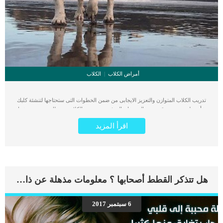
أمراض الكلاب
الكلاب
تدريب الكلاب المتوازن والتعزيز الايجابى من ضمن الخطوات التى ستحتاجها لتنشئة كلبك
نشأة سليمة وصحية قد يعتقد البعض ان الهدف من تدريب الكلاب بسيطا, وهو مجرد شغل
وقت الفراغ, بينما الامر اكبر من هذا. قد يكون من المفاجئ أن تدريب كلبك لا يقتصر فقط
اقرأ المزيد
على غرس الأخلاق لإنتاج رفيق مهذب وسعيد وواثق. كما انه من المؤكد أن معرفة كيفية
الجلوس والبقاء والمجيء عند النداء أمر حيوي ، ولكن الأهم من ذلك بكثير الحفاظ على
روابطك المتزايدة مع كلبك باستخدام تقنيات صديقة للكلاب ومدعومة من العلم. تختلف
طرق تدريب الكلاب المتوازن والتعزيز الايجابى من كلب الى اخر, حيث يمكن أن تختلف
تجربة التدريب بشكل كبير اعتمادًا على المالك. اقرا ايضا: تدريب الكلب على المشي
بالسلسلة سنقدم لك فى هذا المقال لأنواع الأربعة للتكييف الفعال وما يعنيه الناس عندما
هل تتذكر القطط أصحابها ؟ معلومات مذهلة عن ذاكرة القطط
يقولون التعزيز “الإيجابي” أو “السلبي”. ثم يمكننا التحدث عن التدريب المتوازن وكيف
يقارن بالتعزيز الإيجابي. الانواع الأربعة للتعزيز الايجابى عند الكلاب يبدأ تعلم شيء جديد
بفكرة أن السلوك له عواقب ، سواء كانت جيدة أو سيئة. تتضمن عملية التعلم شكلاً من
6 سبتمبر 2017
أشكال التكييف الفعال ، حيث تقوم إما بتعزيز السلوك لزيادة احتمالية أن يكرره كلبك أو
تعاقب هذا السلوك حتى لا يفعله الكلب مرة أخرى. 1_التعزيز الإيجابي: تحدث نتيجة جيدة