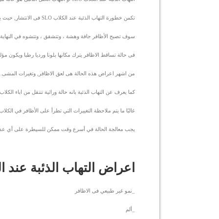
تكمن خطورة التهاب الذئبة عند الكلاب SLO فى الانتشار, حيث يبدأ عادةً ويتطور بسرعة ، ويشمل جميع الأقدام الأربعة والأظافر المتعددة.
سوف تصبح الأظافر جافة وهشة ، وتتشقق ، وتتشوه في النهاية, 
فى حالة تساقط الاظافر يترك مكانها بلونا ورديا رطبا ويكون مؤل
من اشهر اعراض هذه الحالة هى لعق الاظافر, وتغيرات المشى. ا
كما يعرف عن التهاب الذئبة بانه حالة وراثية تنتقل من اباء الكلاب ا
غالبًا ما يتم ملاحظة التغييرات التي تطرأ على الأظافر في الكلاب الصغ
يجب معالجة الحالة في أسرع وقت ممكن للسيطرة على أي عد
اعراض التهاب الذئبة عند الكل
_نمو غير طبيعي فى الاظافر
_ألم