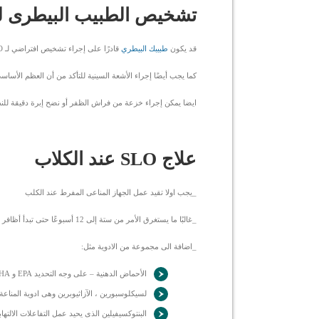
تشخيص الطبيب البيطرى لح
قد يكون
طبيبك البيطري
قادرًا على إجراء تشخيص افتراضي لـ SLO بسبب حالة أظافر القدم وتاريخ كلبك.
كما يجب أيضًا إجراء الأشعة السينية للتأكد من أن العظم الأسا
ايضا يمكن إجراء خزعة من فراش الظفر أو نضح إبرة دقيقة للنظر
علاج SLO عند الكلاب
_يجب اولا تقيد عمل الجهاز المناعى المفرط عند الكلب
_غالبًا ما يستغرق الأمر من ستة إلى 12 أسبوعًا حتى تبدأ أظافر القدم في التحسن.
_اضافة الى مجموعة من الادوية مثل:
الأحماض الدهنية – على وجه التحديد EPA و DHA الموجودة بشكل شائع في زيوت الأسماك
لسيكلوسبورين ، الآزاثيوبرين وهى ادوية المناعة
البنتوكسيفيلين الذى يحيد عمل التفاعلات الالتهاب