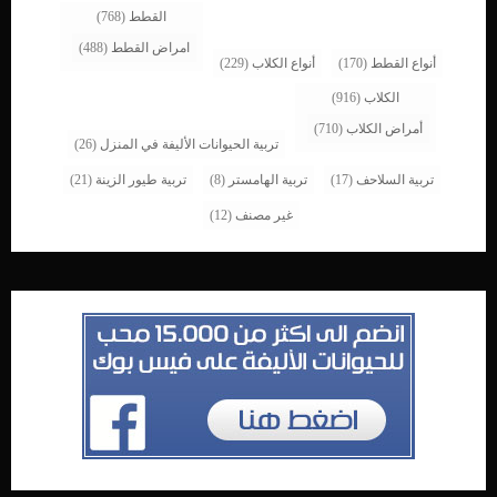
القطط
(768)
امراض القطط
(488)
أنواع القطط
(170)
أنواع الكلاب
(229)
الكلاب
(916)
أمراض الكلاب
(710)
تربية الحيوانات الأليفة في المنزل
(26)
تربية السلاحف
(17)
تربية الهامستر
(8)
تربية طيور الزينة
(21)
غير مصنف
(12)