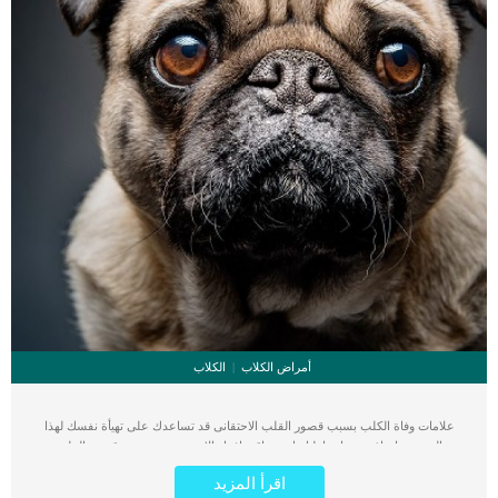
أمراض الكلاب
الكلاب
علامات وفاة الكلب بسبب قصور القلب الاحتقانى قد تساعدك على تهيأة نفسك لهذا
الحدث, واتخاذ جميع احتياطتك انت وباقى افراد الاسرة. يعتبر مرض قصور القلب
الاحتقانى من اخطر الحالات المرضية التى يمكن ان يتعرض لها جميع الكائنات الحية بما فى
اقرأ المزيد
ذلك الكلاب والقطط. كما ان القلب يعتبر عضوا رئيسيا فى جسم الكلاب, واى قصور به