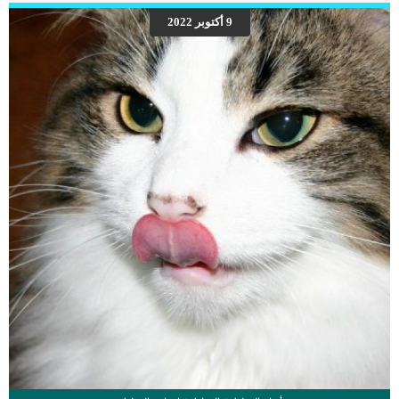
اعراض اللثة المنتفخة عند الكلاب يظهر البلاك (الجير) على الأسناناحمرار خفيف في اللثة
9 أكتوبر 2022
على الرغم من تورم اللثةالتهاب اللثة رائحة الفم الكريهة نزيف تشكل الجيوب التي تسمح
للبكتيريا بالدخول تحت اللثة. اقرأ ايضا: إلتهاب الفم عند الكلاب : تقرحات الأنسجة واللثة
في الكلب الاسباب الكامنة […]