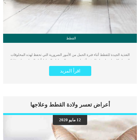
القطط
التغذية الجيدة للقطط أثناء فترة الحمل من الأمور الضرورية التي تحفظ لهذه المخلوقات
الجميلة كل ما تحتاجة لتظل في أفضل صحة وحال. طعام القطط أثناء الحمل يختلف قليلا
عن الطعام الذي قد تتناوله في فترات حياتها العادية, يعتقد بعض مربي القطط أن القطة
اقرأ المزيد
في فترة الحمل لا تحتاج التغذية الزائدة, كما يظن البعض أن الإفراط في إطعام القطط
يؤدي إلى مزيد من الصحة, وكلا الأمرين خطأ. التغذية المتوازنة للقطة الحامل هي
الطريقة المثلى للوصول بصحة القطة الأم و القطط الصغيرة إلى بر الأمان. من أكثر
الأخطاء الشائعة في كمية طعام القطط أثناء فترة الحمل هو كثرة إطعامها في بداية فترة
الحمل و قلة الإطعام مع اقتراب الولادة, وهذا خطأ سنوضحه بالتفصيل كما سنوضح كيفية
إطعام القطط أثناء فترة الحمل وقبل الولادة اقرأ أيضا: العناية بالقطط أثناء فترة الحمل
أعراض تعسر ولادة القطط وعلاجها
– العناية بالقطة الحامل جرعات إطعام القطط اليتيمة من سن يوم إلى 56 يوم بالتفصيل
طعام القطط قبل فترة التزاوج والحمل عندما تقرر أن تقوم قطتك بالتزاوج, هناك بعض
التعليمات التي يجب عليك الاهتمام بها تختص بطعام قطتك. القطط تحتاج الكثير من
12 مايو 2020
الطعام عالي الجودة والمحتوي على البروتينات والمغذيات الأساسية التي تساعد القطة
في فترة التبويض والحمل. طعام القطط أثناء الحمل وبخاصة في فترة التبويض والتزاوج
يجب أن تعتمد […]