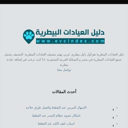
دليل العيادات البيطرية هو أول دليل بيطري عربي يهتم بتصنيف العيادات البيطرية. التصنيف يشمل
جميع العيادات البيطرية في مصر و المملكة العربية السعودية. اذا كنت ترغب في إضافة عيادة
بيطرية
تواصل معنا
أحدث المقالات
الاسهال المزمن عند القطط وافضل طرق علاجه
اشكال تشوه عظام الصدر عند القطط
اسباب تليف الكبد عند القطط