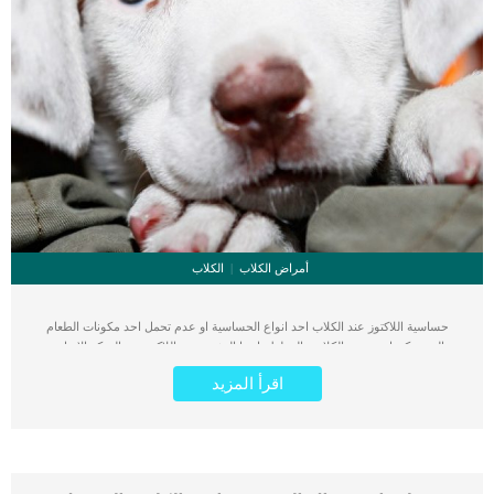
أمراض الكلاب
الكلاب
حساسية اللاكتوز عند الكلاب احد انواع الحساسية او عدم تحمل احد مكونات الطعام
والتى يمكن ان تصيب الكلاب والقطط وايضا البشر. يعتبر اللاكتوز هو السكر الاساسى
الموجود فى حليب الثدييات. فى البداية عليك ان تعرف انه تنتج الثدييات الرضع إنزيمًا
اقرأ المزيد
يسمى اللاكتاز. يتم إنشاء هذا الإنزيم لغرض وحيد هو تفكيك جزيء اللاكتوز حتى يتمكن
الجسم من استخدام العناصر الغذائية. مع مرور الوقت ، في الغالبية العظمى من الثدييات ،
بما في ذلك العديد من البشر ، يقطع الجسم إنتاج هذا الإنزيم إلى أدنى مستوياته. اقرأ
ايضا: ما هو خمول المعدة عند الكلاب ؟ عندما يحدث هذا التحول ، يتوقف اللاكتوز عن
التكسير الفعال من قبل الجهاز الهضمي للثدييات ويصاب الكلب بحساسية اللاكتوز او عدم
تحمل اللاكتوز. اعراض حساسية اللاكتوز عند الكلاب تعتبر أعراض عدم تحمل اللاكتوز