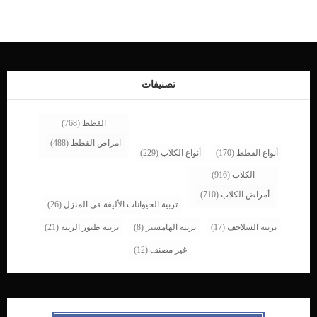
العملية الى وضع الكلب تحت التخدير الكلى.قبل اجراء العملية يجب عمل تحاليل الدم
والبول اللازمة للكشف عن قدرة الكلب الصحية التى تجعله يحتمل الجرح والتخدير.يرجع
تخدير الكلب تخديرا كليا الى ضرورة بقاء الكلب ثابتا وخطورة حدوث اى حركة فى مفصل
الركبة.سيقوم الجراح البيطرى بعد ذلك بحلاقة منطقة الركبة من شعر حتى لا يجد اى
عوائق أثناء عمل الشق الجراحي.اضافة الى ذلك يجب تنظيف وتطهير منطقة الجرح جيدا
لتجنب حدوث العدوى.يقوم الطبيب البيطرى بشق الجلد للكشف الكامل عن مفاصل
الركبة.بعد ذلك يقوم الطبيب بتحريك الاربطة والانسجة الضامة بعيدا عن الرضفة “عظمة
تصنيفات
رأس الركبة”.تتم عملية استئصال جزء […]
القطط
(768)
امراض القطط
(488)
أنواع القطط
(170)
أنواع الكلاب
(229)
الكلاب
(916)
أمراض الكلاب
(710)
تربية الحيوانات الأليفة في المنزل
(26)
تربية السلاحف
(17)
تربية الهامستر
(8)
تربية طيور الزينة
(21)
غير مصنف
(12)