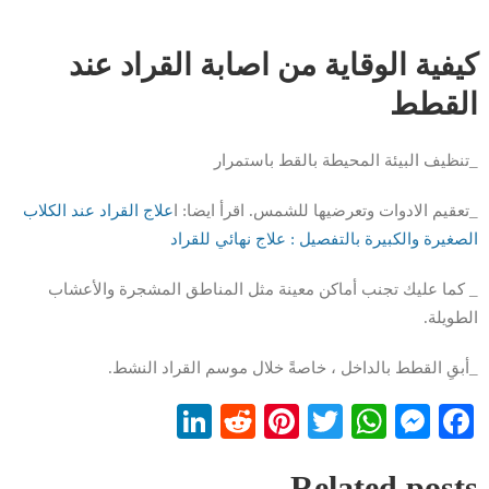
كيفية الوقاية من اصابة القراد عند
القطط
_تنظيف البيئة المحيطة بالقط باستمرار
_تعقيم الادوات وتعرضيها للشمس. اقرأ ايضا: ا
علاج القراد عند الكلاب
الصغيرة والكبيرة بالتفصيل : علاج نهائي للقراد
_ كما عليك تجنب أماكن معينة مثل المناطق المشجرة والأعشاب
الطويلة.
_أبقِ القطط بالداخل ، خاصةً خلال موسم القراد النشط.
LinkedIn
Reddit
Pinterest
WhatsApp
Twitter
Messenger
Facebook
Related posts