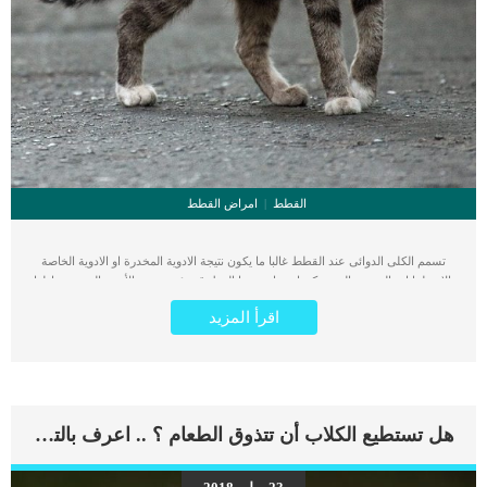
القطط
امراض القطط
تسمم الكلى الدوائى عند القطط غالبا ما يكون نتيجة الادوية المخدرة او الادوية الخاصة
بالاضطرابات النفسية التى يمكن ان يعانى منها القط. قد تؤدي بعض الأدوية التي يتم تناولها
بغرض تشخيص أو علاج الاضطرابات الصحية إلى تلف الكلى. يمكن ان يحتاج القط الى
اقرأ المزيد
الادوية التى تساهم فى تعديل الحالة النفسية والمنومات او المهدئات تماما مثل البشر او
اى حالة صحية اخرى. كما يمكن ان تتأثر الكلى عند اعطاء التخدير اثناء الاجراءات الطبية.
تشيع هذه الحالة بين الكلاب اكثر من شيوعها بين القطط. اقرا ايضا: تضخم الكلى عند
القطط “معلومات شاملة” على الرغم من أن السمية الكلوية الناجمة عن الأدوية قد
تحدث في القطط في أي عمر، إلا أن القطط الأكبر سنًا تكون أكثر عرضة للإصابة. يمكن
ان يحدث ذلك بعلمك او بدون علمك, فاستخدامك العشوائى لدواء ما قد يسبب هذه
هل تستطيع الكلاب أن تتذوق الطعام ؟ .. اعرف بالتفصيل
السمية, او قيام القط بتناول الدواء بدافع الفضول. اعراض تسمم الكلى الدوائى عند
القطط القيء إسهال اكتئاب جفاف فقدان الشهية تقرحات في الفم رائحة الفم
الكريهةعدم السيطرة على المثانةفرط العطش اقرا ايضا: العدوى البكتيرية فى الكلى عند