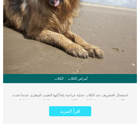
أمراض الكلاب
الكلاب
استئصال الغضروف عند الكلاب عملية جراحية يلجأ إليها الطبيب البيطرى عندما تحدث
مشاكل خطيرة فى مفصل الركبة عند الكلاب. قد يحدث الخلل فى مفصل الركبة عند
الكلاب بدون اصابة او حادثة. احيانا تعود مشاكل مفصل الركبة عند الكلب الى عوامل
اقرأ المزيد
جينية او بسبب تداخل الرضفة “عظمة رأس الركبة” بشكل غير صحيح مما يؤدي الى
انزلاقها. اقرأ ايضا: التهاب المفاصل عند الكلاب تهدف عملية استئصال الغضروف الى ازالة
بعض الأجزاء من عظمة الركبة في الكلاب لمنع عملية انزلاق الرضفة. تعرف على
إجراءات عملية استئصال الغضروف عند الكلاب هناك بعد الخطوات التى يسير عليها
الطبيب البيطرى بعد اتخاذه قرار عملية استئصال الغضروف عند الكلاب. تحتاج هذه