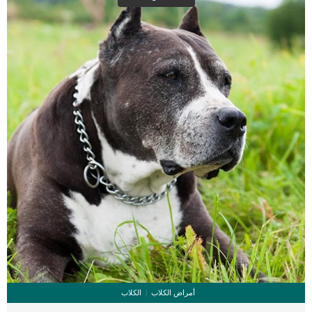
حاد. 5_تأكد من غطاء علبة القمامة حتى لا تقوم القطة بالأكل من القمامة. اقرا ايضا:دليل
تصرفات القطط 6_قم بتأمين ادوات الخيوط والحياكة جيدا فهى مغرية جدا لقطتك […]
أمراض الكلاب
الكلاب