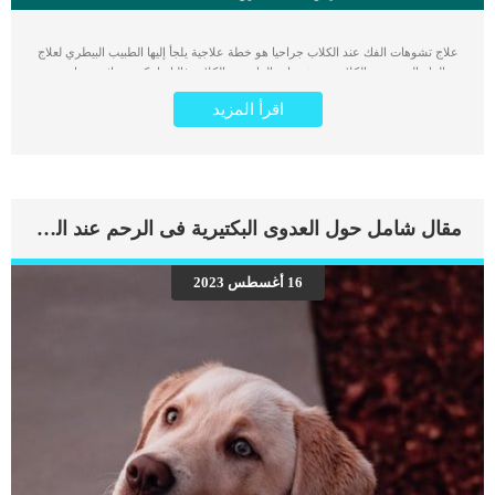
علاج تشوهات الفك عند الكلاب جراحيا هو خطة علاجية يلجأ إليها الطبيب البيطري لعلاج
الفك الرخو عند الكلاب. تشوهات الفك عند الكلاب غالبا ما تكون وراثية تنتقل من
الوالدين الى صغارهم. تنتشر هذه الاصابة عند بعض سلالات الكلاب اكثر من غيرهم من
اقرأ المزيد
البولدوج و البول ماستيف. تشوهات الفك تؤثر على أداء الكلب فى تناول الطعام والنطق
وكذلك التنفس. اقرأ ايضا: أنواع كلاب البيتبول..أشرس كلاب في العالم عليك التعامل مع
اصابة كلبك بتشوهات الفك لانها مزعجه جدا للكلب وتمنعه من ممارسة أبسط الأشياء.
عادة العوامل الوراثية المسببة للتشوهات الفك لا يمكن الوقاية منها الا من خلال تعقيم
الكلب حتى لا تنتقل الاصابة الى الاجيال القادمة. اقرأ ايضا: تورم الغدة اللعابية عند الكلاب
تعرف على إجراءات علاج تشوهات الفك عند الكلاب جراحيا عندما تذهب الى العيادة
مقال شامل حول العدوى البكتيرية فى الرحم عند الكلاب
البيطرية لإيجاد حل بخصوص تشوهات فك كلبك فان الدكتور البيطرى سيسير على هذه
الخطوات تحتاج جراحة تشوهات الفك عند الكلاب الى وضع الكلب تحت التخدير
الكلى.سيقوم الطبيب البيطري بعمل بعض تحاليل البول والدم للتأكد من قدرة الكلب
16 أغسطس 2023
الصحة للخضوع الى عملية جراحية وتحمل التخدير الكلى.يمكن القيام بعلاج تشوهات
الفك جراحيا عند الكلاب بداية من عمر ثلاثة اشهر.من الضروري اختبار الأعضاء الداخلية
وانتظام العمليات الحيوية فى جسم الكلب قبل إجراء العملية.يبدأ الإجراء الجراحي بتقسيم
الفك الرخو […]