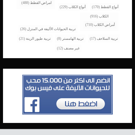
امراض القطط
(488)
أنواع القطط
(170)
أنواع الكلاب
(229)
الكلاب
(916)
أمراض الكلاب
(710)
تربية الحيوانات الأليفة في المنزل
(26)
تربية السلاحف
(17)
تربية الهامستر
(8)
تربية طيور الزينة
(21)
غير مصنف
(12)