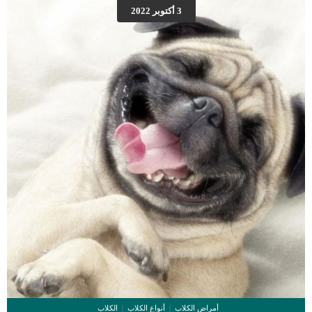
فى النظام الغذائى القديم لقطتك. اقرا ايضا: استئصال الامعاء عند القطط “معلومات
3 أكتوبر 2022
شاملة” تعرف على مدى فعالية تغيرات السلوك الغذائى لقطتك تعديل النظام الغذائي
يعالج الكثير من الامراض عند القططكما ان تغير بعض الأنظمة الغذائية لقطتك يمكنه ان
يكون سلاحا وقائيا يحميها من الامراض الناتجة عن […]
أمراض الكلاب
أنواع الكلاب
الكلاب