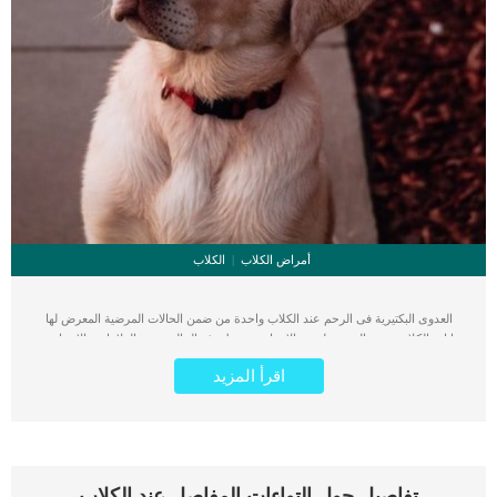
أمراض الكلاب
الكلاب
العدوى البكتيرية فى الرحم عند الكلاب واحدة من ضمن الحالات المرضية المعرض لها
اناث الكلاب نتيجة التعرض لبعض الاسباب. ترتبط هذه الحالة ببعض العلامات والاعراض
التى سننقلها لك من خلال هذا المقال. كما سنقدم لك الاسباب وخطوات الفحص الطبى
اقرأ المزيد
وافضل الطرق العلاجية. تعرف هذه الحالة باسم عدوى بكتيرية (ميتريتيس) للرحم في
الكلاب. اقرأ ايضا: علاج تقيح الرحم عند الكلاب العدوى البكتيرية فى الرحم هو عبارة عن
التهاب بطانة الرحم بسبب عدوى بكتيرية ، وعادة ما يحدث في غضون أسبوع بعد ولادة
الكلب. يمكن أن يحدث أيضًا بعد الإجهاض الطبيعي أو الطبي المقصود، أو بعد التلقيح
الاصطناعي غير المعقم. كما قد تؤدي العدوى إلى العقم ، وإذا تركت دون علاج ، فقد
تتبعها صدمة إنتانية “تسمم الرحم” وموت. علامات العدوى البكتيرية فى الرحم عند الكلاب
تفاصيل حول التواءات المفاصل عند الكلاب