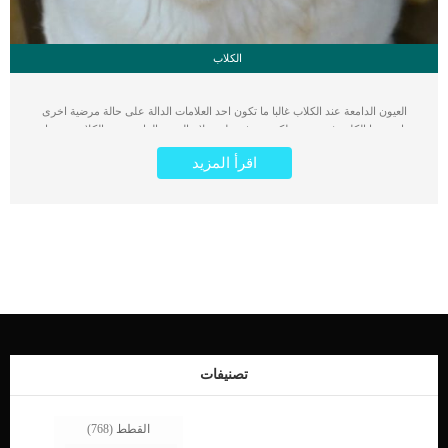
الكلاب
العيون الدامعة عند الكلاب غالبا ما تكون احد العلامات الدالة على حالة مرضية اخرى
يعانى منها الكلب فى عينه. لكى نتعرف على علاج العيون الدامعة عند الكلاب يجب ان
نتعرف اولا على الاسباب الكامنة خلفها. فى هذا المقال سنقدم لك الاعراض المصاحبة
اقرأ المزيد
للعيون الدامعة الى جانب الاسباب وخطوات الطبيب البيطرى فى التشخيص. كما سنقدم
لك افضل الطرق العلاجية الخاصة بكلبك بناء على صحته العامة وسبب الاعراض. تشوهات
الجفون او العدوى او الصدمات قد تكون كامنة خلف العين الدامعة عند كلبك. رغم ان هذه
الحالة غير مرتبطة باى عوامل وراثية الا انها تشيع بين بعض السلالات اكثر من غيرها. البًا
ما تواجه الكلاب ذات الوجه التشريحي “المسطح أو المسحوق” مشاكل تتعلق بتصريف
القناة الدمعية, فتكون اكثر عرضه للاصابة بالعيون الدامعة. هذه الحالة المرضية لديها
مصطلح طبى يعرف باسم “Epiphora” كما يطلق عليها ايضا سيول العين او افرازات
العين السائلة. غالبًا ما تصبح العيون المائية ثانوية لمجموعة متنوعة من الحالات كما ذكرنا
فى السطور السابقة. من خلال الاعراض المصاحبة للدموع العين سنتمكن من معرفة
السبب الحقيقى خلفها. فى بعض الحالات يمكن ان يصاحب العين الدامعة ألم شديد للكلب
يفقده قدرا كبيرا من قدرته على ممارسة حياته. اعراض العيون الدامعة عند الكلاب اذا
لاحظت ايا من الاعراض المذكوره فى السطور التالية لا […]
تصنيفات
القطط
(768)