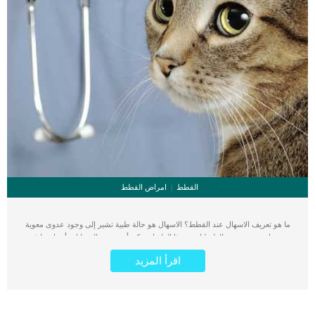
القطط
امراض القطط
ما هو تعريف الاسهال عند القطط؟ الاسهال هو حالة طبية تشير إلى وجود عدوى معوية
يسببها نوع معين من الطفيليات، وهذا الطفيل يمكن أن يصيب الحيوانات أيضا، بما في
ذلك القطط. كنا قد وضحنا بالتفصيل أسباب الإسهال التي يمكن مراجعتها في هذا المقال :
اقرأ المزيد
الإسهال في القطط من الألف إلى الياء أما في هذا المقال سنتحدث عن الإسهال الطفيلي
للقطط والذي يسببه طفيل مشهور جدا يسمى (الجيارديا) وهو طفيل معوي شائع جدا
لدى البشر، وهو أيضًا يتسبب في الاسهال للحيوانات ويصيب الحيوانات مثل القطط
والكلاب. كيف تصاب القطط بالإسهال الطفيلي؟ من الممكن أن يصاب الإنسان بعدوى
الإسهال الطفيلي عن طريق اتصاله بشكل مباشر أو غير مباشر مع القطط المصابة