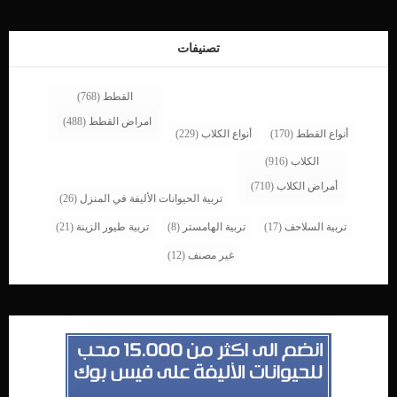
والقدمين القرح المؤلمة على أصابع القدم بثور وآفات على الوجه والأغشية المخاطية
(الشفتين والأنف والفم والأعضاء التناسلية والحلق) النمو البطيء الوقوف مع تباعد
الساقين الأظافر المشوهة والمكسورة إسهال خمول اكتئاب صعوبة في الأكل […]
تصنيفات
القطط
(768)
امراض القطط
(488)
أنواع القطط
(170)
أنواع الكلاب
(229)
الكلاب
(916)
أمراض الكلاب
(710)
تربية الحيوانات الأليفة في المنزل
(26)
تربية السلاحف
(17)
تربية الهامستر
(8)
تربية طيور الزينة
(21)
غير مصنف
(12)