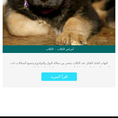
أمراض الكلاب
الكلاب
التهاب الجلد القاتل عند الكلاب ينتشر بين سلالة البول والبولدوج وجميع السلالات ذات
الجسم السميك العضلى ولها رأس بيضاوية. يعتبر التهاب الجلد القاتل مرض تدريجي يظهر
عادة في سن مبكرة ويكون مميتًا في غضون بضعة أشهر. لا يوجد علاج فعال لالتهاب
اقرأ المزيد
الجلد القاتل ، ولكن هناك بعض العلاجات والأدوية التي يمكن استخدامها للمساعدة في
إبطاء الضرر وتقليل الانزعاج على الكلب. كما يعتبر التهاب الجلد القاتل هو حالة جلدية
وراثية خطيرة والتي عادة ما تسبب الموت قبل أن يبلغ الكلب عامين من العمر. اقرأ ايضا:
تعرف على الاضطرابات المناعية وتأثيرها على الجلد عند الكلاب مرض التهاب الجلد القاتل
يؤثر فقط على تلك الكلاب ذات الجلد الأبيض والفراء بسبب نقص الصباغ. يتسبب هذا
المرض في تأخر شديد في النمو وسماكة الجلد وبثور مؤلمة على الكمامة والعينين والأنف
والأذنين والقدمين والأغشية المخاطية مما يؤدي في النهاية إلى الالتهاب الرئوي والموت.
يمكنك التعرف على اصابة كلبك بهذه الحالة بمجرد ان يتم الجرو 8 اسابيع حيث يبدو اقل
فى الحجم من اقرانه. اعراض التهاب الجلد القاتل عند الكلاب جلد سميك في الساقين