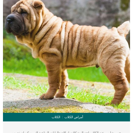
القطط وأنواع الفطريات في قطتك بالتفصيل إجراءات استخدام ضمادة الجروح المائية
للقطط فى بداية الامر يجب ان يقوم الطبيب البيطري فحص الجرح جيدا وتحديد […]
أمراض الكلاب
الكلاب
حمى شاربى عند الكلاب احد المشكلات او الاضطارابات المناعية التى يمكن ان تصيب