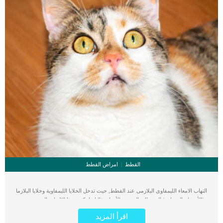
القطط
امراض القطط
التهاب الامعاء الليمفاوى البلازمى عند القطط, حيث تدخل الخلايا الليمفاوية وخلايا البلازما
(الأجسام المضادة) إلى بطانة المعدة والأمعاء. غالبا ما يكون هذا الالتهاب المعوى نتيجة
استجابة مناعية غير طبيعية للمحفزات البيئية بسبب فقدان التنظيم المناعي الطبيعي. اقرأ
اقرأ المزيد
ايضا: عملية تصحيح اوضاع الامعاء عند القطط “Enteroplication” مع الاسف سيؤدي