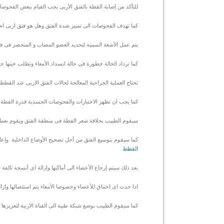
للتأكد من إصابة القطة بالفتق الأربى يجب القيام ببعض الفحو
كما تهدف الفحوصات الى تمييز شدة الفتق وهل هو فتق اربى ام
يتم عمل الأشعة السينية لتحديد العضو المصاب و المنحصر فى ف
كما تزداد الحالة خطورة فى حالة انسداد الأمعاء وتطلب حينها ج
تحتاج العملية الجراحية المعالجة لحالات الفتق الاربى عند القط
كما يجب ان تظهر الاختبارات والفحوصات الجسدية قدرة القطة ا
سيقوم الطبيب بحلاقة شعر القطة فى منطقة الفتق ويقوم بعمل 
كما سيقوم بتوسيع الفتق من أجل تصحيح الأوضاع الداخلية وإعادة
القطط
بعد ذلك سيتم إرجاع الأعضاء الى أماكنها وازالة اى أنسجة تالف
اذا حدث اى اختناق للأعضاء وخصوصا الأمعاء يتم استئصالها وازال
كما سيقوم الطبيب بوضع شبكة طبية الى القناة الاربية لتعزيزها وت