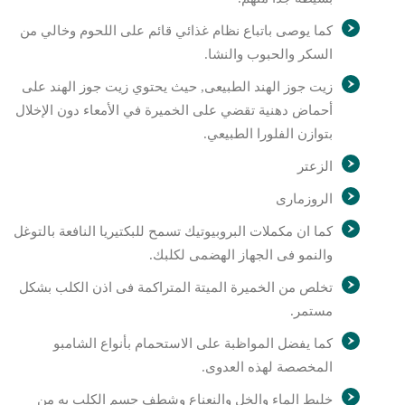
كما يوصى باتباع نظام غذائي قائم على اللحوم وخالي من
السكر والحبوب والنشا.
زيت جوز الهند الطبيعى, حيث يحتوي زيت جوز الهند على
أحماض دهنية تقضي على الخميرة في الأمعاء دون الإخلال
بتوازن الفلورا الطبيعي.
الزعتر
الروزمارى
كما ان مكملات البروبيوتيك تسمح للبكتيريا النافعة بالتوغل
والنمو فى الجهاز الهضمى لكلبك.
تخلص من الخميرة الميتة المتراكمة فى اذن الكلب بشكل
مستمر.
كما يفضل المواظبة على الاستحمام بأنواع الشامبو
المخصصة لهذه العدوى.
خليط الماء والخل والنعناع وشطف جسم الكلب به من