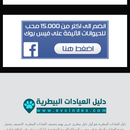
دليل العيادات البيطرية هو أول دليل بيطري عربي يهتم بتصنيف العيادات البيطرية. التصنيف يشمل
جميع العيادات البيطرية في مصر و المملكة العربية السعودية. اذا كنت ترغب في إضافة عيادة