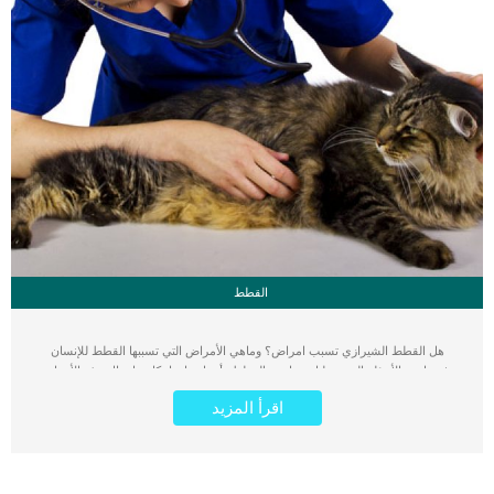
القطط
هل القطط الشيرازي تسبب امراض؟ وماهي الأمراض التي تسببها القطط للإنسان
وغيرها من الأسئلة التي تصلنا يوميا عن القطط وأمراضها و امكانية انتقال هذه الأمراض
للإنسان. لذلك نوضح لكم محاذير واحتياطات يجب اتخاذها عند تربية القطط في المنزل.
اقرأ المزيد
يجب أن تعلم أن الأمراض التي تنتقل من القطط للإنسان متعددة ومتنوعة. لكنها تعتمد
بشكل كبير على مدى رعايتك وعنايتك بالقطة التي تربيها في منزلك. بمعنى آخر, إذا كنت
تقوم بالعناية بقطتك واعطائها التطعيمات الضرورية لها و الانتباه لكيفية التغذية السليمة
للقطط, فسوف تتجنب أي أمراض محتملة قد تنتقل من القطط إلى الإنسان. اقرأ أيضا:
ثلاثة تصرفات تؤدي إلى اكتئاب القطط كيفية التعامل مع القطط الصمّاء (ملف كامل) 5