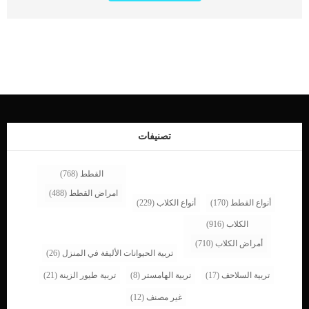
وتنجب الجراء. هناك بعض العيادات البيطرية تقوم بعمل مجموعة من الاختبارات لاكتشاف
مدى تشوه الحيوانات المنوية وقدرة الكلب على الانجاب. اقرأ ايضا: متلازمة بطء القلب
عند الكلاب.. ما هى ؟ هناك اختبار يسمى اختبار سلامة التربية حيث يمكن للطبيب البيطري
إجراء الفحص البدني ، بما في ذلك اختبارات الدم وتحليل البول وفحص البروستاتا وتقييم
الهرمونات. التحليل الخاص بالكشف عن سلامة وطبيعة الحيوانات المنوية يسمى بـ
“مورفولوجيا الحيوانات المنوية”. تفاصيل حول مورفولجيا الحيوانات المنوية يحدد مقدار
الحيوانات المنوية الموجودة في كل قذف.لون السائل المنوى, حيث يجب أن يكون لون
السائل الغني بالحيوانات المنوية أبيض ولا يحتوي على آثار للدم أو البول.صفاء السائل
البروستاتى كما يتم تقسيم الحيوانات المنوية إلى ثلاثة أجزاء: السائل الصافي قبل القذف ،
والجزء الغني بالحيوانات المنوية البيضاء ، والسائل البروستاتي الصافي الذي يأتي في
النهاية. اقرأ ايضا: امراض المناعة الذاتية وتأثيرها على الجلد والعين عند الكلاب اسباب
تصنيفات
تشوهات الحيوانات المنوية […]
القطط
(768)
امراض القطط
(488)
أنواع القطط
(170)
أنواع الكلاب
(229)
الكلاب
(916)
أمراض الكلاب
(710)
تربية الحيوانات الأليفة في المنزل
(26)
تربية السلاحف
(17)
تربية الهامستر
(8)
تربية طيور الزينة
(21)
غير مصنف
(12)