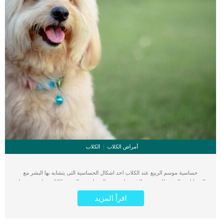
أمراض الكلاب
الكلاب
حساسية موسم الربيع عند الكلاب احد اشكال الحساسية التى يتشابه بها البشر مع
الحيوانات. بالنسبة للعديد من الذين يعانون من الحساسية ، البشر والكلاب على حد سواء
، يعتبر الربيع هو التحدي الأكبر من حيث التحسس والحكة.كما تحدث الحساسية الموسمية
اقرأ المزيد
المرتبطة بفصل الربيع فى جميع المناطق وترتبط بالعطس والسعال وسيلان الانف
والعين.عادةً ما يتم إطلاق حبوب اللقاح من الأشجار في بداية الربيع حتى منتصف أشهر
الربيع ، ولكن بحلول نهاية الربيع على الرغم من انتهاء الأشجار من إطلاق حبوب اللقاح ،