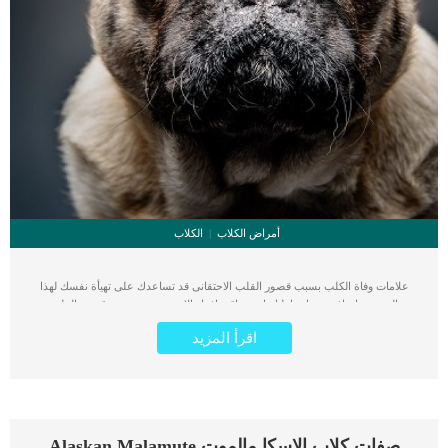
أمراض الكلاب
الكلاب
علامات وفاة الكلب بسبب قصور القلب الاحتقانى قد تساعدك على تهيأة نفسك لهذا
الحدث, واتخاذ جميع احتياطتك انت وباقى افراد الاسرة. يعتبر مرض قصور القلب
الاحتقانى من اخطر الحالات المرضية التى يمكن ان يتعرض لها جميع الكائنات الحية بما فى
اقرأ المزيد
ذلك الكلاب والقطط. كما ان القلب يعتبر عضوا رئيسيا فى جسم الكلاب, واى قصور به
يعتبر قصور فى باقى اجزاء الجسم. يحدث قصور القلب الاحتقاني (CHF) عندما يكون
القلب غير قادر على ضخ الدم بشكل كافٍ في جميع أنحاء الجسم. ينتج عن ذلك عودة
الدم إلى الرئتين وتراكم السوائل في تجاويف الجسم ، مما يقيد القلب والرئتين ويمنع
تدفق الأكسجين الكافي في جميع أنحاء الجسم. اقرا ايضا: اعراض وعلامات تضخم القلب
عند الكلاب فى هذا المقال سنطلعك على بعض العلامات التي تشير إلى أن كلبك قد
صفات كلاب الاسكا مالموت Alaskan Malamute