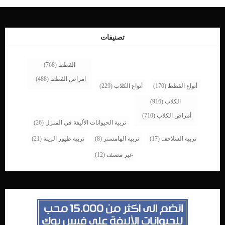
الصلبة والشبكية – يمكن أن تتضرر بسبب ثقب فى العين نتيجة جسم حاد. كما قد تكون
هناك أيضًا صدمة للعدسة ، والتي يمكن أن تؤدي إلى إعتام عدسة العين أو تمزقات في
الجفن. علامات اصابات العين عند القطط دم في العين ، أو كتلة مملوءة بالدم […]
تصنيفات
القطط
(768)
امراض القطط
(488)
أنواع القطط
(170)
أنواع الكلاب
(229)
الكلاب
(916)
أمراض الكلاب
(710)
تربية الحيوانات الأليفة في المنزل
(26)
تربية السلاحف
(17)
تربية الهامستر
(8)
تربية طيور الزينة
(21)
غير مصنف
(12)