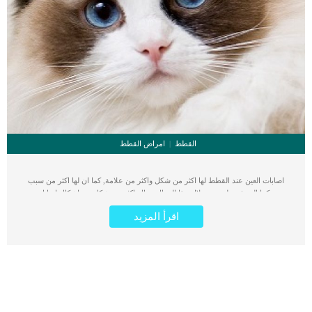
القطط
امراض القطط
اصابات العين عند القطط لها اكثر من شكل واكثر من علامة, كما ان لها اكثر من سبب
يمكننا التعرف عليه من خلال هذا المقال. هناك اكثر من شكل من اشكال اصابات
ويتراوحون ما بين البسيطة وشديدة الخطورة. الإصابة المخترقة هي جرح أو جسم غريب
اقرأ المزيد
يدخل العين ولكنه لا يمر بالكامل عبر القرنية أو الصلبة. كما ان هناك بعض الاصابات شديدة
الخطورة التى تخترق العين والتى تفقد للعين بصرها. اقرا ايضا: استئصال عدسة العين عند
القطط ومدى خطورتها كما ذكرنا ان الاصابات تكون فى القرنية او الصلبة, الاجزاء
الاساسية فى العين, القرنية هي الطبقة الخارجية الشفافة في مقدمة العين (الأمامية).
وتتكون الصلبة ، وهي بياض العين ، من غطاء صلب يحمي مقلة العين. فى الاصابات
الخفيفة او السطحية يمكن الا تتأذى الاجزاء الداخلية الاخرى الموجودة فى العين. الطبقة
الوسطى بأكملها من مقلة العين التي تحتوي على الأوعية الدموية ، والتي تتكون من
القزحية. بالاضافة الى المنطقة الواقعة بين القزحية ، والمشيمية وهي الطبقة الواقعة بين