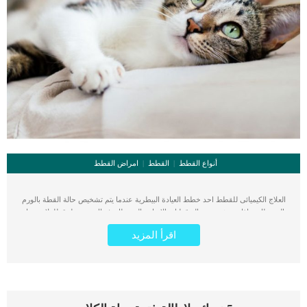
أنواع القطط
القطط
امراض القطط
العلاج الكيميائى للقطط احد خطط العيادة البيطرية عندما يتم تشخيص حالة القطة بالورم
السرطاني. اذا تم تشخيص حالة قطتك بالإصابة بالسرطان فهناك عدة طرق للعلاج سواء
بالأدوية او الجراحة لاستئصال الورم. فى جميع الأحوال يعقب معظم الخطط العلاجية
اقرأ المزيد
لمواجهة السرطان عند القطط جلسات العلاج الكيميائى. اقرا ايضا: سرطان البنكرياس
عند القطط “اعرف بالتفاصيل” كما يمكن إعطاء العلاج الكيميائى بأكثر من طريقة من
خلال حقن العضلحقن تحت الجلدمن خلال حقن وريدية تتم جلسات العلاج الكميائى على
يد طبيب أورام بيطرى متخصص فى الأمراض السرطانية. السرطان كما هو مرض خطير
عند البشر كذلك الحيوانات بما فيها القطط ويفضل الاكتشاف المبكر واخذ الاحتياطات أثناء
العلاج. كما تعتمد مدة العلاج بالجلسات الكيميائية على نوع السرطان ومدى شراسته