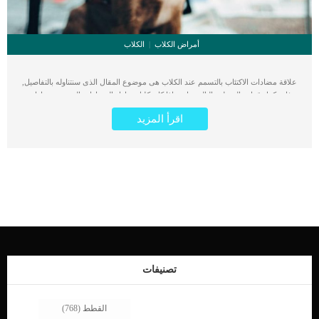
أمراض الكلاب
الكلاب
علاقة مضادات الاكتئاب بالتسمم عند الكلاب هى موضوع المقال الذى سنتناوله بالتفاصيل,
فاستكمل قراءة السطور التالية خاصة اذا كان كلبك يتناول المضادات الحيوية. مضادات
الاكتئاب كثيرة ومتنوعة ولكن جميعها يسبب التسمم للكلاب اذا تم استخدامها بشكل
اقرأ المزيد
مفرط وغير محكم. اقرأ ايضا: تسمم الليمون عند الكلاب كما ان هناك بعض مضادات
الاكتئاب قد تؤثر على القلب والجهاز العصبى بشكل سريع وخطير جدا. احيانا تصل خطورة
التسمم بمضادات الاكتئاب عند الكلاب الى الوفاة اذا لم يتم علاجها بسرعة. اقرأ ايضا:
مخاطر تناول دواء زانكس للكلاب “xanax” كما تعتمد خطورة تأثير تسمم مضادات
الاكتئاب عند الكلاب على الكمية التى تناولها الكلب وعمره ووزنه. عدم انتظام ضربات
القلب علامة أولى وأساسية على إصابة الكلب بتسمم مضادات الاكتئاب. بعض الأطباء
البيطريين يصفون مضادات الاكتئاب للكلاب فى حالات معينة ولكن حتى مع تناول الجرعات
الصغيرة تحدث آثارا جانبية. أعراض تدل على علاقة مضادات الاكتئاب بالتسمم عند الكلاب
تشترك جميع حالات الإصابة بتسمم مضادات الاكتئاب بنفس الاعراض تقريبا ولكن تختلف
احيانا باختلاف الدواء الذي تناوله الكلب عدم انتظام ضربات القلبصعوبة في
التبولامساكغيبوبةارتجاف ورعشةضيق تنفسانخفاض درجة حرارة الجسمجفاف
الفم الخمولالشعور بالغثيان تشنجات عضليةانخفاض ضغط الدمالقئ. اقرأ ايضا: علاج القئ
تصنيفات
عند الكلاب .. مشكلة خطيرة وعلاج بسيط أعراض متعلقة بتسمم مضادات الاكتئاب عند
الكلاب من فئة SSRI ضعف شديدخلل فى […]
القطط
(768)