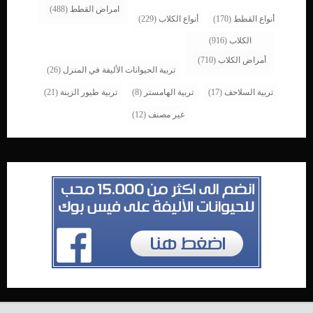
امراض القطط
(488)
أنواع القطط
(170)
أنواع الكلاب
(229)
الكلاب
(916)
أمراض الكلاب
(710)
تربية الحيوانات الأليفة في المنزل
(26)
تربية السلاحف
(17)
تربية الهامستر
(8)
تربية طيور الزينة
(21)
غير مصنف
(12)