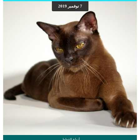
الوقت يجعلها تتناوله حتى وان لم تشعر بالجوع. اقرأ ايضا: 9 علامات تدل أن قطتك مصابة
7 نوفمبر 2019
بمرض السكر كما يعتبر الطعام المعلب الخاص بالقطط هو أفضل وسيلة للتخلص من
الوزن الزائد ويعتبر الحصول على نصف كوب فقط من هذا الطعام هو أنسب كمية
للحفاظ على وزن قطتك السمينة. سيضع […]
أنواع القطط