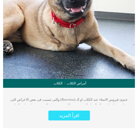
أمراض الكلاب
الكلاب
عدوى فيروس الامعاء عند الكلاب او الـ (Reovirus) والتى تتسبب فى بعض الاعراض التى
تتشابه مع اعراض خلل الجهاز الهضمى. مع الاسف تحد هذه العدوى من امتصاص العناصر
الغذائية من الأمعاء وتؤدي إلى الإسهال والجفاف. هذه العدوى تقع داخل جدران الأمعاء
اقرأ المزيد
للكلب ، وسوف تدمر الكلاب والقطط ، وتدمر الخلايا في المنطقة التي يقيمون فيها. اقر
ايضا: حساسية الجلوتين فى الامعاء عند الكلاب نتيحة لذلك نجد ان هناك امتصاص محدود
للتغذية من الأمعاء ، مما يؤدي إلى المزيد من الإسهال والجفاف. ينتقل الفيروس عن
طريق ملامسة البراز المصاب ، أو استنشاق جزيئات الفيروس المحمولة فى الجو. تزداد