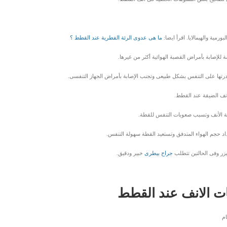
مية والهيمالايا. اقرأ ايضا:
ما هى عدوى الرئة الفطرية عند القطط ؟
إصابة بأمراض القصبة الهوائية أكثر من غيرها.
رتها على التنفس بشكل طبيعى وتجنب الإصابة بأمراض الجهاز التنفسى.
نف الضيقة عند القطط.
حة الأنف وتسبب صعوبات التنفس للقطة.
 حجم الهواء المتدفق وتستعيد القطة سهولة التنفس.
ليزر وفى الحالتين تتطلب
جراح بيطرى
خبير ودقيق.
ات الانف عند القطط
ام