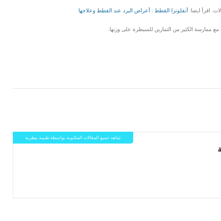
ت. اقرأ ايضا:
أنفلونزا القطط : أعراض البرد عند القطط وعلاجها
مع ممارسة الكثير من التمارين للسيطرة على وزنها.
LinkedIn
Red
Pi
شاهد جميع المقالات المكتوبة بواسطة طبيبة بيطرية