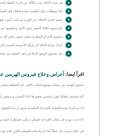
فى هذه الحالة يجب التأكد من قدرة القطة الصحي
كما سيطلب منك الطبيب صيام قطتك قبل العملية ب
سيتم تخدير القطة عبر الوريد وتركيب أنبوب هوا
كما سيتم حلاقة الشعر حول الأنف وتعقيمها جيدا
سيقوم الجراح البيطري بعمل شقين على كل ج
أحيانا تحتاج الحالة الى إزالة الأنسجة الممتدة إلى
بعد تصحيح الوضع كاملا فى انف القطة تتم خيا
اقرأ ايضا:
أعراض وعلاج فيروس الهربس عند ال
بتحقق الهدف من عملية توسيع فتحات الانف عند القطط مباشرة مع 
كما ستشعر قطتك فورا بتحسن شعورها أثناء التنفس و سيتغير أ
اذا تم اجراء هذه العملية بالجراحة التقليدية سيتم ارتداء الطو
اذا حدث تورم فى مكان الجراحة فيمكن تركيب قسطرة انفيه وهذ
فى حالة حدوث اى خطأ أثناء إجراء هذه العملية بالليزر فانه يؤد