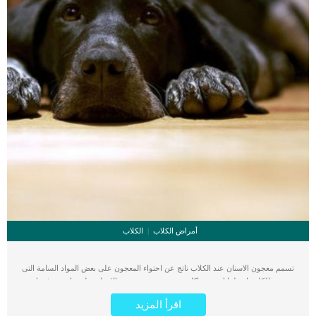
أمراض الكلاب
الكلاب
تسمم معجون الاسنان عند الكلاب ناتج عن احتواء المعجون على بعض المواد السامة التى
تسبب للكلب اضطرابات ومشاكل صحية. يحتوى معجون الاسنان على مادة تعرف باسم
الاكسيليتول, وهى سامة وخطيرة جدا على الكلاب على الرغم من ان الاكسيليتول امنا
اقرأ المزيد
على البشر الا انه خطير جدا على الكلاب, ويسبب لهم تسمم ويظهر تأثيره بسرعة شديدة