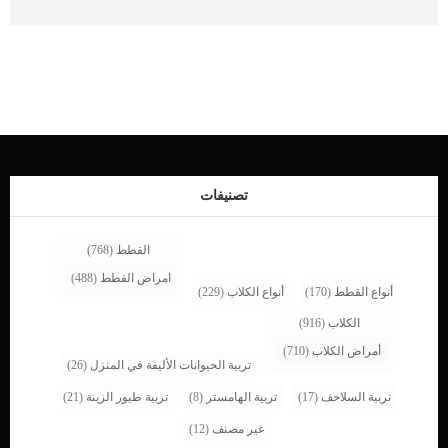
على الكلاب. كما تتسب هذه المادة فى انخفاض نسبة السكر فى الدم, السبب الذى يهدد
حياة الكلب فى غضون 10 دقائق. يمكن ايضا ان يسبب تناول كمية كبيرة من معجوم
الاسنان او اى مادة اخرى تحتوى على الاكسيليتول على تليف كبد الكلب. يمكن ان يقوم
كلبك بأكل انبوب المعجون بهدف الاستكشاف, فكن حذرا وراقب كلبك دائما. اقرأ ايضا:
علاج تسوس الاسنان عند الكلاب ومدى فاعليته الإكسيليتول هو سكر كحول يستخدم في
العديد من المنتجات مثل الفيتامينات القابلة للمضغ ، والعلكة الخالية من السكر ، ومعجون
الأسنان. عندما يتناول كلبك كمية كبيرة من معجون الاسنان ولا يتم انقاذه بشكل سريع
وفورى فانه يمكن ان يفقد حياته. اعراض تسمم معجون السنان عند الكلاب يرتبط هذا
التسمم بمجموعة من الاعراض, سنتعرف عليها فى السطور التالية: التقيؤ قلة السيطرة
على العضلات وتنسيقها الخمول الترنح ضعف توعك نوبة انهيار براز أسود القطراني
غيبوبة الموت اقرأ ايضا: مسكنات الالم الطبيعية للتسنين عند […]
تصنيفات
القطط
(768)
امراض القطط
(488)
أنواع القطط
(170)
أنواع الكلاب
(229)
الكلاب
(916)
أمراض الكلاب
(710)
تربية الحيوانات الأليفة في المنزل
(26)
تربية السلاحف
(17)
تربية الهامستر
(8)
تربية طيور الزينة
(21)
غير مصنف
(12)