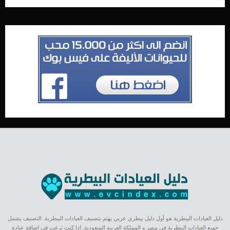
دليل العيادات البيطرية هو أول دليل بيطري عربي يهتم بتصنيف العيادات البيطرية. التصنيف يشمل
جميع العيادات البيطرية في مصر و المملكة العربية السعودية. اذا كنت ترغب في إضافة عيادة