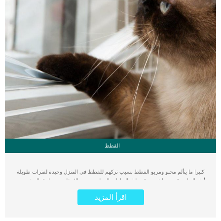
القطط
كثيرا ما يتألم محبو ومربو القطط بسبب تركهم للقطط في المنزل وحيدة لفترات طويلة
أثناء النهار. وقد وردنا في موقع دليل العيادات البيطرية بعض الاسئلة عن طرق الترفيه عن
القطط وهل من الصحي ترك القط وحيدا في المنزل. نود ان نوضح أنك إذا اضطررت
اقرأ المزيد
لترك االقط فترات طويلة في المنزل يجب عليك القيام ببعض التجهيزات لضمان وقت
ممتع وآمن لقطتك طوال فترة غيابك بدون حدوث أي مشاكل. اقرأ أيضا: 9 حقائق غريبة
عن القطط أشهر أسباب مواء القطط المتكرر 6 فوائد لا تعرفها عن شوارب القطط قم