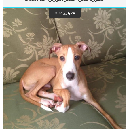
هذه العلامات على شكل مجموعة من المراحل التى يتدرجها الكلب الى ان يصل الى
النهاية. اهم علامات وفاة الكلاب بسبب قصور القلب الاحتقانى كما ذكرنا ستكون هذه
24 يناير 2023
العلامات عبارة عن مراحل متدرجة الى المرحلة الاخيرة وهى الوفاة. _المرحلة الاولى,
تظهر ان الكلب معرض لخطر الإصابة بسرطان القلب ، ولكن ليس لديه أعراض ولا
تغييرات في القلب. _المرحلة الثانية,يعاني الكلب […]