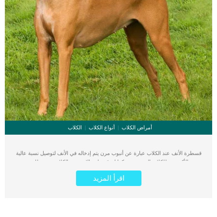
أمراض الكلاب
أنواع الكلاب
الكلاب
قسطرة الأنف عند الكلاب عبارة عن أنبوب مرن يتم إدخاله في الأنف لتوصيل نسبة عالية
من الأكسجين للكلاب المريضة. كما ان قسطرة الانف عند الكلاب مفيدة للمرضى
الذين يواجهون إصابات وحالات مرضية تهدد الحياة وتهدد قدرة الجهاز التنفسى على
اقرأ المزيد
استكمال وظائفه. اقرأ ايضا: هل الكلاب تستخدم بخاخات الانف ؟ هناك بعض السلالات من
الكلاب تحتاج إلى وضع قسطرة الأنف أكثر من غيرها بسبب التشريح الخلقى لحجم الوجه
والفك. رغم ان تركيب قسطرة الانف عند الكلاب اجراء طبي بسيط الا انه يحتاج الى وضع
الكلب تحت التخدير العام. تعود الحاجة الى تركيب قسطرة الانف تحت التخدير العام
لتقليل مستويات الضغط الناتج عن وضع أنبوب في الأنف وللمساعدة في الوضع الصحيح