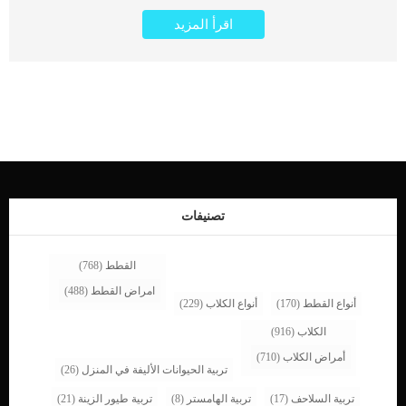
الدودة الدبواسية باسم “stercoralis” او الكائن الاسطوانى فى مجال الطب البيطرى.
اقرأ المزيد
اضف الى معلوماتك ان هذا الطفيلى المرعوف بالدودة الدبوسية يمكن ان يصيب الكلاب
والبشر ايضا. تصعب هذه الدودة عملية الاخراج بشكل كبير وتجعل التبرز من اكثر العمليات
ازعاجا على مدار اليوم. كما تنتشر العدوى من خلال يرقات خيطية تشبه الخيوط تخترق
جلد الكلب. اقرأ ايضا: كيف تصاب الكلاب بعدوى دودة الخنزير ؟ تمر الديدان بدورة حياة
تتضمن عدة مراحل ، إحداها هي الاستيطان الطفيلي للمضيف “الكلب” تعيش هذه
الديدان فى امعاء الكلب, حيث تضع الاناث بيضها, ويتم اخراجه عن طريق براز الكلب. في
الكلاب البالغة الأصحاء ، قد ينتج عن العدوى أعراض خفيفة فقط ، ولكن في الجراء أو
الكلاب التي تعاني من ضعف في جهاز المناعة ، يمكن أن تكون خطيرة أو حتى قاتلة.
اعراض الدودة الدبوسية عند الكلاب ترتبط هذه الحالة المرضية بمجموعة من الاعراض
التالية: الإسهال المائي دم ومخاط مع الاسهال. اقرأ ايضا: كلبى يتقيأ دما .. ما الحل ؟
فقدان الوزن قلة نمو الجراء الالتهاب الرئوي في الجراء ضعف قلة الشهية التهاب
الأمعاءالتنفس السريع الاسباب الكامنة خلف […]
تصنيفات
القطط
(768)
امراض القطط
(488)
أنواع القطط
(170)
أنواع الكلاب
(229)
الكلاب
(916)
أمراض الكلاب
(710)
تربية الحيوانات الأليفة في المنزل
(26)
تربية السلاحف
(17)
تربية الهامستر
(8)
تربية طيور الزينة
(21)