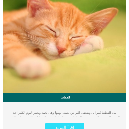
القطط
تنام القطط كثيرا بل وتقضى اكثر من نصف يومها وهى نائمة ويعتبر النوم الكثير احد
الطباع الشائعة والمعروفة عن القطط. تحتاج القطط ، مثل الحيوانات الأخرى ، إلى الكثير
من النوم للبقاء بصحة جيدة. لكن في بعض الأحيان قد يبدو أن قطتك تقضي وقتًا في النوم
اقرأ المزيد
أكثر مما تقضيها مستيقظة. من المؤكد ان هذا الامر ناتج عن مجموعة من الاسباب