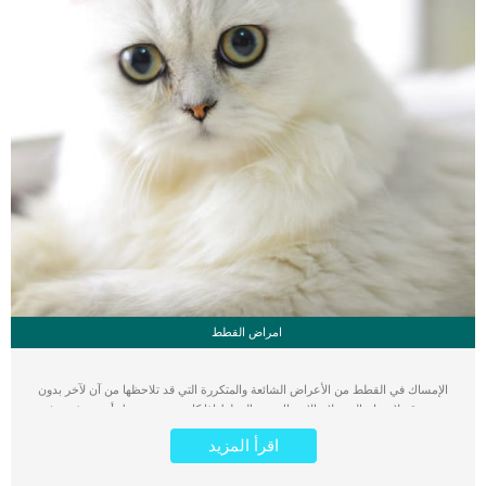
امراض القطط
الإمساك في القطط من الأعراض الشائعة والمتكررة التي قد تلاحظها من آن لآخر بدون
سبب. قد لا تحتاج إلى علاج الإمساك عند القطط إذا كان عرض بسيط يأتي و يذهب في
فترة قصيرة، لكن في بعض الأحيان قد يكون الإمساك مؤشر على مرض خطير لقطتك.
اقرأ المزيد
قد يدل الإمساك على مشاكل خطيرة عند قطتك تحتاج إلى تدخل سريع بواسطة الطبيب
البيطري، لذلك سنذكر لك طرق علاج الإمساك في القطط و كذلك أعراضه بالتفصيل.