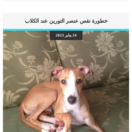
أعراض الإمساك عند القطط .. كيف أعرف أن قطتي عندها إمساك ؟ سواء إذا كانت
قطتك تعاني من الإمساك، أو كانت تعاني من صعوبة التبرز. إذا لاحظت أن قطتك لا تتبرز
طوال اليوم، فهناك احتمال لإصابتها بالإمساك. في الطبيعي فإن القطط تتبرز على الأقل
مرة يوميا وغير ذلك قد يعتبر من أعراض الإمساك عند القطط والتي تكون كالتالي: إذا لم
خطورة نقص عنصر التورين عند الكلاب
تقم القطط بالتبرز خلال 24 ساعة، أو إذا قامت بالتبرز كل 48 أو 72 ساعة. إذا لاحظت أن
براز القطة صلب جدا بحيث أنه لا يلتصق بالرمل في الليتر بوكس. قلة شرب الماء، وقلة
الشهية أو الخوف من الأكل. ملاحظة زيادة القئ عند قطتك. بكاء القطة أثناء التبرز، أو
24 يناير 2023
التبرز بكميات قليلة جدا وبعد معاناة. أسباب حدوث الإمساك في القطط يقول الخبراء
البيطريين أن أي […]