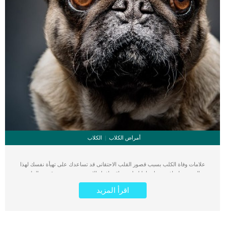
أمراض الكلاب
الكلاب
علامات وفاة الكلب بسبب قصور القلب الاحتقانى قد تساعدك على تهيأة نفسك لهذا
الحدث, واتخاذ جميع احتياطتك انت وباقى افراد الاسرة. يعتبر مرض قصور القلب
الاحتقانى من اخطر الحالات المرضية التى يمكن ان يتعرض لها جميع الكائنات الحية بما فى
اقرأ المزيد
ذلك الكلاب والقطط. كما ان القلب يعتبر عضوا رئيسيا فى جسم الكلاب, واى قصور به
يعتبر قصور فى باقى اجزاء الجسم. يحدث قصور القلب الاحتقاني (CHF) عندما يكون
القلب غير قادر على ضخ الدم بشكل كافٍ في جميع أنحاء الجسم. ينتج عن ذلك عودة
الدم إلى الرئتين وتراكم السوائل في تجاويف الجسم ، مما يقيد القلب والرئتين ويمنع