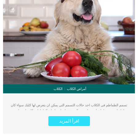
أمراض الكلاب
الكلاب
تسمم الطماطم فى الكلاب احد حالات التسمم التى يمكن ان يتعرض لها كلبك سواء كان
بعلمك او بدون علمك. اعتقد انه من المدهش ان اخبرك ان الطماطم بكل ما تحمله من
فوائد للبشر يمكن ان تسبب لكلبك مضاعفات صحية. كما انها من اكثر المكونات الموجودة
اقرأ المزيد
فى جميع المنازل, اذا من السهل تعرض كلبك لتسمم الطماطم. اذا اردت ان تحمى كلبك
من حساسية الطماطم فاستكمل قراءة السطور التالية. كما انه فى حالة ان قام كلبك باكل
كمية كبيةر من الطماطم سببت له مضاعفات صحية, سنقدم لك الاعراض التى تدفع الى