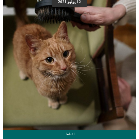
12 يوليو 2021
العلامات عبارة عن مراحل متدرجة الى المرحلة الاخيرة وهى الوفاة. _المرحلة الاولى,
تظهر ان الكلب معرض لخطر الإصابة بسرطان القلب ، ولكن ليس لديه أعراض ولا
تغييرات في القلب. _المرحلة الثانية,يعاني الكلب […]
القطط