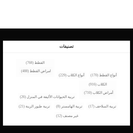
طلب الاستشارة الطبية. اقرأ ايضا: كيفية علاج الكلاب من تسمم المعادن الثقيلة تعتبر
اضطرابات الجهاز الهضمى من اكثر الاعراض المرتبطة بتسمم الطماطم فى الكلاب. اضف
الى معلوماتك ان الطماطم الحمراء كاملة النضج غير ضارة لكلبك بشكل كبير, لكن نجد ان
اى جزء اخضر فى الطماطم سواء لم يكتمل نضجه او من الساق او الاوراق هو الذى
يسبب السمية والخطورة. كما يفترض الكثير من الناس أن الطماطم آمنة لكلابهم لأنها آمنة
للبشر. هذا ليس صحيح. اذا رأيت بنفسك ان كلبك قام بأكل كمية كبيرة من الطماطم غير
الناضجة او اجزاء من الساق والاوراق اثناء تجوله فى الحديقة, فتوجه به بسرعة الى
العيادة البيطرية. اقرأ ايضا: اجراءات علاج تسمم الشيكولاته عند الكلاب اعراض […]
تصنيفات
القطط
(768)
امراض القطط
(488)
أنواع القطط
(170)
أنواع الكلاب
(229)
الكلاب
(916)
أمراض الكلاب
(710)
تربية الحيوانات الأليفة في المنزل
(26)
تربية السلاحف
(17)
تربية الهامستر
(8)
تربية طيور الزينة
(21)
غير مصنف
(12)