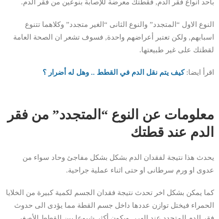
بأحد انواع فقر الدم, فقطتك معرضة للإصابة بنوعين من فقر الدم.
النوع الاول “المتجدد” والنوع الثانى “الغير متجدد” وكلاهما تتنوع
اسبابهم, ولكن تعتبر أعراضهم واحدة, فسوف تشعر ان الصحة العامة
لقطتك على غير طبيعتها.
اقرأ ايضا:
كيف يتم نقل الدم في القطط .. وهل له أضرار ؟
معلومات عن النوع “المتجدد” من فقر
الدم عند قطتك
يحدث هذا نتيجة لفقدان الدم بشكل بشكل مفاجئ وحاد سواء من
عدوى او ورم سرطانى او حتى اثناء عملية جراحية.
كما يمكن بشكل اخر تحدث نتيجة فقدان الجسم لكمية كبيرة من الخلايا
الحمراء فيختل توازن عددها داخل جسم القطة مما يؤدى الى حدوث
فقر الدم المتجدد عند الهرر, ويكون أكثر شيوعا بين القطط الأصغر