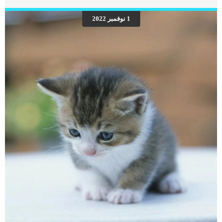
كسر الساق عند الكلاب .. التشخيص والعلاج اسباب اصابة الساق الامامية للكلب
اصطدام الكلب بسيارة او السقوط من مكان مرتفع القفز أثناء اللعب و اصابة
1 نوفمبر 2022
الاربطة إصابة تحدث نتيجة التهاب المفاصل كيف تتم تشخيص اصابة الساق الامامية
للكلاب؟ ينصح بزيارة الطبيب باقصى سرعة وعدم الانتظار , يشمل الفحص السريع بعض
الفحوصات والاشاعات السينية, مقارنة الساق السليمة والمصابة لمعرفة مدى خطورة
الإصابة. اقرأ ايضا: […]