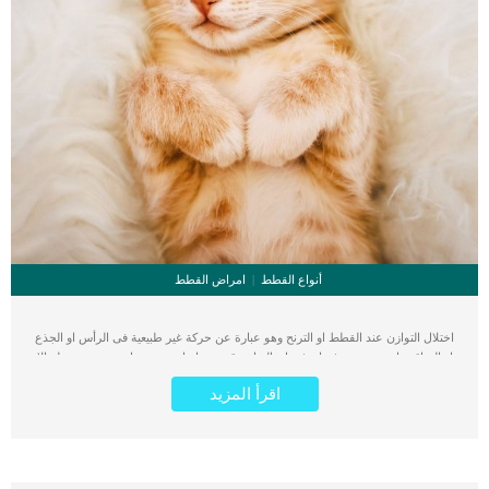
أنواع القطط
امراض القطط
اختلال التوازن عند القطط او الترنح وهو عبارة عن حركة غير طبيعية فى الرأس او الجذع
او الساقين او جميعهم. رغم ان فقدان التوازن قد يبدو اصابة مرضية او عرضية بسيطة الا
انه يمكن ان يكون اشارة على اصابة مرضية خطيرة. يعتبر اختلال التوازن عند القطط
اقرأ المزيد
دليل على اضطراب ما فى الجهاز العصبى بالإضافة الى انه يعتبر عرض لكثير من الامراض
الاخرى التى تصيب القطط. كما ان اختلال التوازن عند القطط لا يرتبط بسن او جنس او
سلالة معينة. رغم أن اختلال التوازن فى حد ذاته يعتبر عرض وليس اصابة فى حد ذاته الا
انه يصاحب بعض الاعراض الاخرى مثل: تصلب الارجلالمشية المتذبذبة الغير
مستقرةالتمايل أثناء الحركةالانحناء على جانب واحدالقئالرعشة .. اقرأ: سبب رعشة