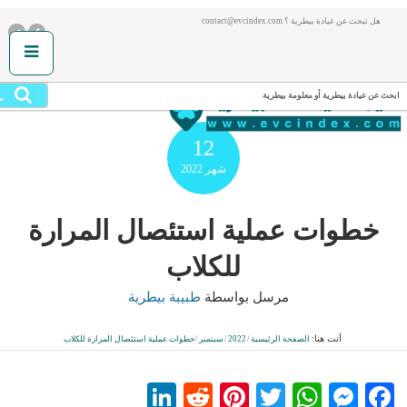
هل تبحث عن عيادة بيطرية ؟ contact@evcindex.com
.
ابحث عن عيادة بيطرية أو معلومة بيطرية
12
شهر
2022
خطوات عملية استئصال المرارة
للكلاب
مرسل بواسطة
طبيبة بيطرية
أنت هنا:
الصفحة الرئيسية
/
2022
/
سبتمبر
/
خطوات عملية استئصال المرارة للكلاب
LinkedIn
Reddit
Pinterest
WhatsApp
Twitter
Messenger
Facebook