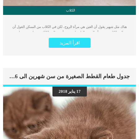
الكلاب
هناك مثل شهير يقول أن العين هي مرآة الروح، لكن في الكلاب من الممكن القول أن
مخالب الكلب هي مرآة الصحة العامة له. حيث أن مخالب الكلاب تمدنا بصورة واضحة
عن بعض المشاكل الصحية التي تصيب الكلب والتي يستطيع طبيبك البيطري ملاحظتها
اقرأ المزيد
بسهولة. أقدام الكلاب عادة ما تتحمل الاصابات الطفيفة والجروح التي قد تحدث أثناء
المشي على الأجسام الحادة، حيث أن لها قدرة على الالتئام بسرعة شديدة. لكن بعض
الجروح والإصابات وكذلك الأمراض تحتاج إلى العناية في عيادة الدكتور البيطري، هذه
المشاكل أو الأعراض التي تظهر على مخالب كلبك نوضحها لك بالتفصيل في هذا المقال
7 مشاكل شائعة تحدث في مخالب الكلاب 1 – العدوى الفطرية في مخلب الكلب
الفطريات توجد بشكل طبيعي ودائم في مخالب كلبك، لكن هناك بعض العوامل التي قد
جدول طعام القطط الصغيرة من سن شهرين الى 6 أشهر
تؤدي إلى تكاثر الفطريات وبالتالي تسبب المشاكل المختلفة في مخلب الكلب. الديدان
الحلقية على سبيل المثال، أو أحد انواع الفطريات الموجودة في الحديقة التي يخرج كلبك
للعب فيها من الممكن أن تؤدي إلى هذا النوع من العدوى والتي تظهر على هيئة تورم أو
17 يناير 2018
انتفاخ في الأصابع. أحد أكثر المؤشرات التي تدل على اصابة مخلب الكلب بالفطريات هو
كثرة لعق مخالبة، مع ملاحظة أن الوسائد الموجوده تحت الأظافر تحولت إلى اللون
الأحمر. في حالة تطور […]