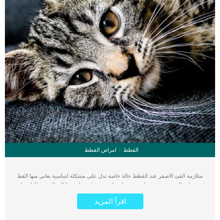
القطط
امراض القطط
متلازمة القئ الاصفر عند القطط حالة خاصة تدل على مشكلة اساسية يعانى منها القط
فى جهازه الهضمى وتسبب له ضعف وانزعاج شديد. فى بداية هذا المقال, سنطلعك على
الاسباب المتوقعة التى تكمن خلف متلازمة القئ الاصفر عند القطط واشهر الاعراض.
اقرأ المزيد
عندما تلاحظ ان قطط تقوم بتقثيؤ مادة صفراء اللون, فعليك ان تقوم اولا بتقسيم
الوجبات الغذائية. فى حالة فشل هذه الطريقة عليك بطلب الاستشارة الطبيةو سيوصيك