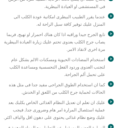
فى المستشفى او العيادة البيطرية.
عندما يقرر الطبيب البيطرى امكانية عودة الكلب الى
المنزل عليك توفير كافة سبل الراحة له.
تابع الجرح جيدا وراقبه اذا كان هناك احمرار او تهيج, فربما
يصاب جرح الكلب بعدوى تحتم عليك زيارة العيادة البيطرية
مرة اخرى لانقاذ الامر.
استخدام المضادات الحيوية ومسكنات الالم بشكل عام
لتجنب العدوى وردود الفعل التحسسية ومساعدة الكلب
على تحمل ألم الجراحة.
كما ان استخدام الطوق الجراحى مفيد جدا فى مثل هذه
الحالات لحماية جرح الكلب من اللعق او الخدش.
عليك ان تعلم ان تعديل النظام الغذائى الخاص بكلبك بعد
عملية استئصال المرارة امر هام وضرورى جدا, فيجب
عليك وضع نظام غذائى يحتوى على دهون اقل والياف اكثر.
المرارة العضو المسؤول عن التعامل مع المواد الدهنية فى