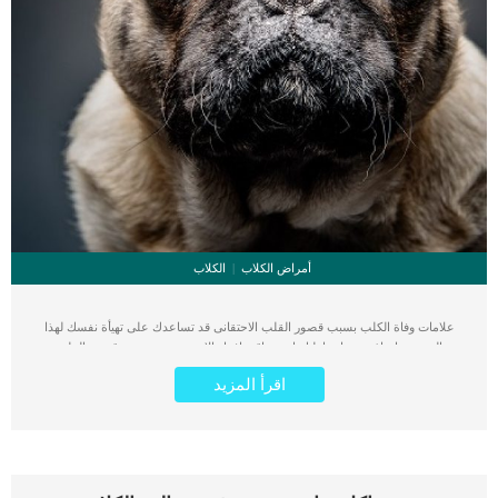
أمراض الكلاب
الكلاب
علامات وفاة الكلب بسبب قصور القلب الاحتقانى قد تساعدك على تهيأة نفسك لهذا
الحدث, واتخاذ جميع احتياطتك انت وباقى افراد الاسرة. يعتبر مرض قصور القلب
الاحتقانى من اخطر الحالات المرضية التى يمكن ان يتعرض لها جميع الكائنات الحية بما فى
اقرأ المزيد
ذلك الكلاب والقطط. كما ان القلب يعتبر عضوا رئيسيا فى جسم الكلاب, واى قصور به
يعتبر قصور فى باقى اجزاء الجسم. يحدث قصور القلب الاحتقاني (CHF) عندما يكون
القلب غير قادر على ضخ الدم بشكل كافٍ في جميع أنحاء الجسم. ينتج عن ذلك عودة
الدم إلى الرئتين وتراكم السوائل في تجاويف الجسم ، مما يقيد القلب والرئتين ويمنع
تدفق الأكسجين الكافي في جميع أنحاء الجسم. اقرا ايضا: اعراض وعلامات تضخم القلب
عند الكلاب فى هذا المقال سنطلعك على بعض العلامات التي تشير إلى أن كلبك قد