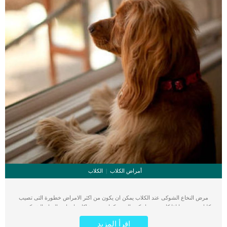
أمراض الكلاب
الكلاب
مرض النخاع الشوكى عند الكلاب يمكن ان يكون من اكثر الامراض خطورة التى تصيب
كلبك وخصوصا اذا كان مسن او كبير السن. كما تعتبر مشاكل وامراض النخاع الشوكى من
اكثر الحالات المرضية خطورة التى تثير قلق مالكى الكلاب نظرا لان اعراضها حادة وتؤثر
اقرأ المزيد
على حركتهم أو التحكم في وظائفهم الجسدية. تصاب الكلاب التى تعانى من امراض