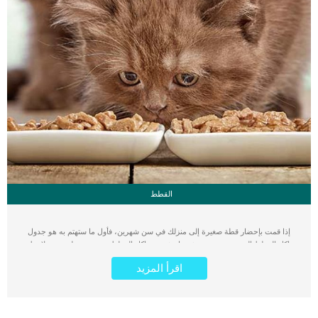
القطط
إذا قمت بإحضار قطة صغيرة إلى منزلك في سن شهرين، فأول ما ستهتم به هو جدول
اكل القطط الصغيرة من عمر شهر او شهرين. اكل القطط متنوع ومختلف، وستلاحظ
الكثير من المصادر والآراء التي ستنصحك بطرق مختلفة في تغذية القطط الصغيرة.
اقرأ المزيد
بالاضافة إلى ذلك فيجب ان تعرف مواعيد اكل القطط و كميات الاكل المناسبة لكل سن.
لذلك في هذا الموضوع نوضح لك دليل شامل عن اكل القطط الصغيرة عمرها شهر أو
شهرين أو اكثر حتى سن البلوع. بالطبع كلنا نحب القطط ولذلك فنحن نحرص دائما على
توفير ما تحتاجه هذه المخلوقات المحببة إلينا حتى تنمو بصحة وسعادة في منزلك. التغذية