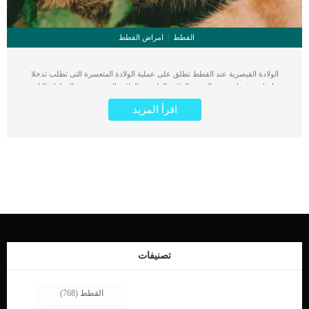
القطط
امراض القطط
الولادة القيصرية عند القطط تطلق على عملية الولادة المتعسرة التى تطلب تدخلا
جراحيا بعد فشل خروج الجنين بالولادة الطبيعية. الولادة القيصرية عند القطط غالبا تتم
عند القطط التى تحمل فى سن متأخر او تعانى من اضطرابات فى الرحم. تتم العمليات
اقرأ المزيد
القيصرية للقطط فى العيادة البيطرية وفى غرفة عمليات مجهزة. اقرأ ايضا: أعراض
تعسر ولادة القطط وعلاجها تعرف على خطوات عملية الولادة القيصرية عند القطط يتم
تخدير القطة تخديرا كليا قب البدءيبدا الطبيب البيطري بعمل شقوق فى بكن القطةيتمكن
الطبيب البيطرى من عمل الفتحة المناسبة لاخراج الرحميتم اخراج رحم القطة بالكامل
الى الخارج حتى يتمكن من الحصول على الأجنةيتم تسلم القطط الصغيرة ووضعهم فى
حضاناتيقدم الالبان الصناعية للصغار حتى تتمكن القطة الام من استعادة صحتها وترضعهم
رضاعة طبيعيةيقوم الطبيب البيطرى بتنظيف الجرح بمحلول ملحى قبل خياطتهاحيانا
يتطلب بقاء القطة على قيد الحياة ازالة الرحم تماما. هل عمليات الولادة القيصرية عند
القطط فعالة ؟ يعتمد نجاح الولادة القيصرية على الوقت التى استمرت فيه محاولات
القطة فى الولادة الطبيعية وفشلت. فكلما طالت هذه المدة كلما كانت العملية اصعب
وتتطلب فترة نقاهة أطول بعد اتمام العملية وإخراج أجنة القطة. يتوقف أيضا على صحة
وقوة القطة الام, فكلما كان سنها مناسب للحمل والولادة وتمتعت بجسم سليم خالى من
تصنيفات
الأمراض كلما ساعد ذلك على نجاح العملية […]
القطط
(768)