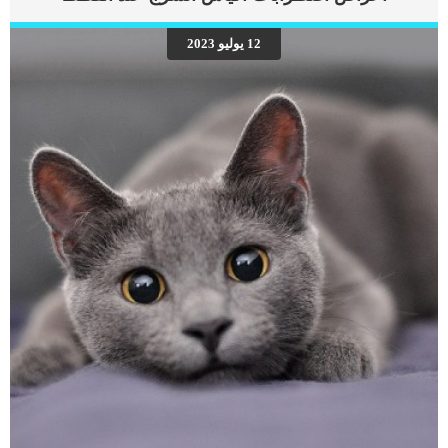
البلع وترفض الطعام وشرب الماء فاعرضها على الطبيب البيطرى. إجراءات عملية
استئصال عضلة الحلق عند القطط عندما يفحص الطبيب حالة القطة ويؤكد على احتياجها
12 يوليو 2023
الشديد لعملية استئصال عضلة الحق فانه سيضع لنفسه نهج يسير عليه ليثبت فاعلية
العملية. فى بداية الامر سيحتاج على عمل بعض تحاليل البول والدم للتأكد من قدرة القطة
الصحية لتحمل الجراحة والتخدير العام. سيتم حلاقة الشعر عند منطقة الرأس والرقبة.كما
[…]