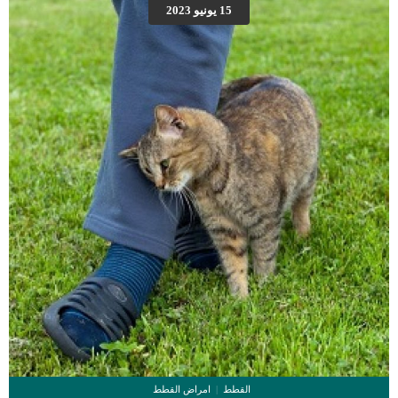
الأعراض الواضحة والتي تتلخص في التالي: تساقط شعر القطة بشكل جزئي وكلي في
15 يونيو 2023
بعض مناطق جسد القطة تساقط الشعر يحدث بشكل محدد ومتساوي ومتشابه بشكل
واضح في بعض الأحيان قد يحدث تساقط الشعر بشكل عشوائي الأماكن التي تتأثر
بتساقط الشعر عادة ما تكون ظهر القطة […]
القطط
امراض القطط