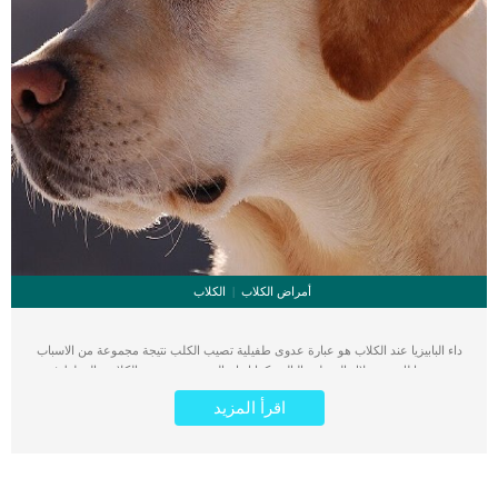
أمراض الكلاب
الكلاب
داء البابيزيا عند الكلاب هو عبارة عدوى طفيلية تصيب الكلب نتيجة مجموعة من الاسباب
سنقدمها لك من خلال السطور التالية. كما انها حالة مرضية تصيب الكلاب والقطط فى
جميع انحاء العالم. هذه العدوى مرتبطة ببعض الاعراض والعلامات التى سنتعرف من خلال
اقرأ المزيد
هذا المقال الى جانب خطوات الطبيب البيطرى فى تشخيص الحالة وافضل الطرق
العلاجية. تنتشر العدوى من خلال لدغات القراد والتعرض المباشر لدم الكلب المصاب. كما
يمكن للكلاب المصابة بداء البابيزيا ، حتى تلك التي ليس لديها أي علامات او اعراض. تشيع
وتنتشر هذه الحالة هذه الحالة بين كلاب الشارع بكثرة وفى بيوت الكلاب. اقرأ ايضا:
مخاطر لدغات القراد على الكلاب كما تنتقل هذه العدوى من خلال الدم المنتقل الى