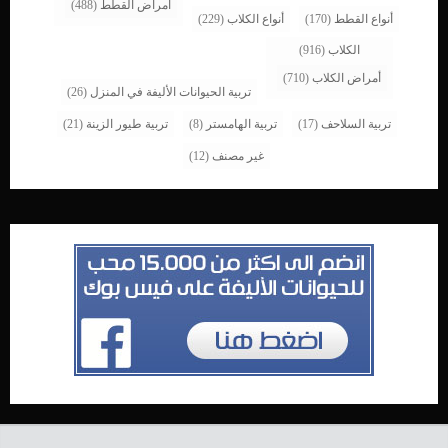
امراض القطط
(488)
أنواع القطط
(170)
أنواع الكلاب
(229)
الكلاب
(916)
أمراض الكلاب
(710)
تربية الحيوانات الأليفة في المنزل
(26)
تربية السلاحف
(17)
تربية الهامستر
(8)
تربية طيور الزينة
(21)
غير مصنف
(12)