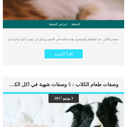
القطط
امراض القطط
تضخم الكلى عند القطط والمقصود هنا ضخامة فى الحجم ويمكن ان يصيب كلية واحدة او
الكليتين بشكل كبير وغير طبيعى. يتم تشخيص الحالة وتحديد تفاصيلها عن طريق ملامسة
البطن أو الموجات فوق الصوتية أو الأشعة السينية. اضف الى معلوماتك انه تتأثر جميع
اقرأ المزيد
الأجهزة التنفسية والعصبية والهرمونية والبولية والهضمية للقطط بهذه الضخامة. بالإضافة
إلى ذلك، فإن تضخم العضلات لا يقتصر على القطط، بل يمكن أن تعاني منه الكلاب أيضًا.
تضخم الكلى عند القطط حالة مرضية لها مجموعة من الاعراض والعلامات المسؤولة عن
لفت نظرك بأن قطتك ليست على مايرام. اقرأ ايضا: تضخم الكلى عند القطط “معلومات
شاملة” سنخبرك فى هذا المقال عن الاسباب التى تكمن خلف هذه المشكلة بالاضافة الى
خطوات الطبيب البيطرى فى تشخيص الحالة. كما سنطلعك على الخطط العلاجية
وصفات طعام الكلاب : 5 وصفات شهية في اكل الكلاب المنزلية
المناسبة لكل حالة مرضية على حدا. اعراض وعلامات تضخم الكلى عند القطط هناك
حالات تكون فيها القطة بدون أعراض، أو لا تظهر عليها أي علامات على الإطلاق. ومع
ذلك، فإن بعض الأعراض الأكثر شيوعًا التي تظهر في القطط المصابة تشمل ما يلي:
3 يونيو 2017
الخمول فقدان الشهية القيء إسهال فقدان الوزن تقرحات الفم جفاف تغير لون البول
غشاء مخاطي شاحب رائحة الفم الكريهة وجع بطن التبول المفرطالعطش الزائد اقرأ
ايضا: العدوى البكتيرية فى الكلى عند القطط “العلاج الافضل” الاسباب الكامنة خلف
ضخامة […]