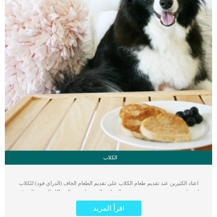
الكلاب
اعتاد الكثيرين عند تقديم طعام الكلاب على تقديم الطعام الجاف (الدراي فود) للكلاب
لسهولة تحضيرة وتقديمه برغم بعض المحاذير التي تتعلق به والمشاكل الصحية التي قد
يسببها للكلاب. بالطبع يحتوي الدراي فود أو الطعام الجاف على العناصر الغذائية اللازمة
اقرأ المزيد
لصحة ونمو الكلاب. لكن لا يمكن إغفال الجانب السلبي والمشاكل التي قد يسببها.. اعرف