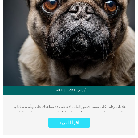
أمراض الكلاب
الكلاب
علامات وفاة الكلب بسبب قصور القلب الاحتقانى قد تساعدك على تهيأة نفسك لهذا
الحدث, واتخاذ جميع احتياطتك انت وباقى افراد الاسرة. يعتبر مرض قصور القلب
الاحتقانى من اخطر الحالات المرضية التى يمكن ان يتعرض لها جميع الكائنات الحية بما فى
اقرأ المزيد
ذلك الكلاب والقطط. كما ان القلب يعتبر عضوا رئيسيا فى جسم الكلاب, واى قصور به
يعتبر قصور فى باقى اجزاء الجسم. يحدث قصور القلب الاحتقاني (CHF) عندما يكون
القلب غير قادر على ضخ الدم بشكل كافٍ في جميع أنحاء الجسم. ينتج عن ذلك عودة