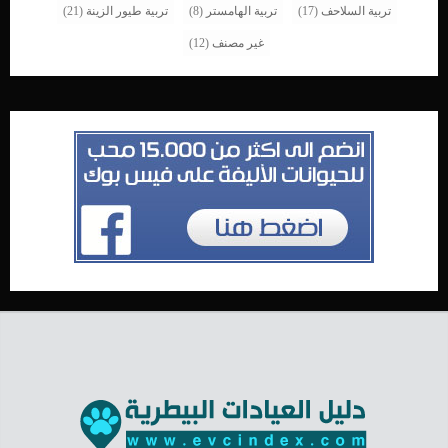
تربية السلاحف
(17)
تربية الهامستر
(8)
تربية طيور الزينة
(21)
غير مصنف
(12)