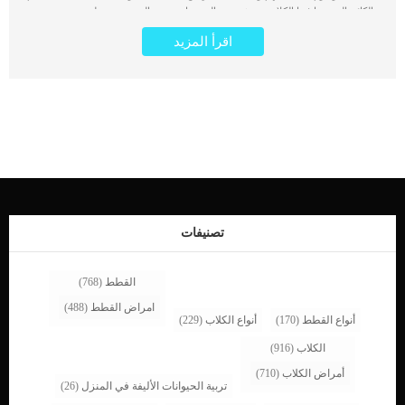
الكائن الحي بما فيها الكلاب. يشيع بين الجميع ان معدن الصوديوم خطير ومضر بصحة
الكائنات الحية ولكن هذا غير صحيح. معدن الصوديوم للكلاب ولجميع الكائنات الحية مثلها
اقرأ المزيد
كمثل جميع المعادن الأخرى, زيادته ونقصانه يسبب مخاطر صحية. اقرأ ايضا: أعراض نقص
المنجنيز عند الكلاب وتأثيره على نمو العظام فى هذا المقال سوف نتعرف بالتفصيل على
الكمية المتوازنة من مدن الصوديوم التى يجب ان تدخل جسم كلبك يوميا. كما سنتعرف
على أهميته واعراض نقص وزيادة نسبة المعدن داخل جسم الكلب. اثبتت الدراسات ان
ارتفاع نسبة الصوديوم فى الدم تسبب ارتفاع ضغط الدم وأمراض القلب. اذا كنت تمتلك
كلبا او لا فأنت بالطبع لديك خلفية حول مخاطر زيادة نسبة الصوديوم داخل جسم البشر,
فماذا عن الكلاب ؟ اقرأ ايضا: أعراض نقص المنجنيز عند الكلاب وتأثيره على نمو العظام
تحتاج الكلاب إلى استهلاك كميات كبيرة نسبيًا من الصوديوم مقارنة بالمعادن الدقيقة
الأخرى للبقاء بصحة جيدة. عندما يمتزج الصوديوم بالماء داخل جسم الكلب فإنه ينتج
أيونات مشحونة تعمل على تشغيل العديد من عمليات التمثيل الغذائي مثل: الحفاظ على
نسبة السوائلتعزيز وظيفة الأعصاب والعضلات كما عليك ان تعرف بالتفاصيل المدخل
اليومى الموصى به من الصوديوم سواء عن طريق الأطعمة او الادوية. حيث […]
تصنيفات
القطط
(768)
امراض القطط
(488)
أنواع القطط
(170)
أنواع الكلاب
(229)
الكلاب
(916)
أمراض الكلاب
(710)
تربية الحيوانات الأليفة في المنزل
(26)