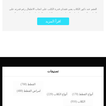
العقم عند ذكور الكلاب يعنى فقدان قدرة الكلب على انجاب الاطفال رغم قدرته على
التزاوج والشعور باعراض الحرارة فى فترة البلوغ. هناك اسباب خلقية واخرى مكتسبة
تكمن خلف هذه المشكلة سواء عند الذكور او الاناث. في حين أن العقم ليس شائعًا في
اقرأ المزيد
الكلاب الذكور ، إلا أنه يحدث. قد لا يتمكن الكلب من التزاوج ، أو في حالة حدوث التزاوج ،
لا يحدث الإخصاب كما هو متوقع. العقم عند الكلاب غالبا ما يكون نتيجة العدوى عند معظم
الحالات ويمكن ان يحدث بسبب تغير هرمونى مفاجئ. على الرغم من ان العقم لا يحتاج
الى ادلة اكثر من كون الكلب لا يتمكن من انجاب الجراء الا انه له بعض العلامات
والاعراض. اقرا ايضا: مقال شامل حول العدوى البكتيرية فى الرحم عند الكلاب تساعد
هذه العلامات الدكتور البيطرى فى اكتشاف المشكلة التى تكمن خلف العقم عند الكلب,
فربما يكون هناك حل. علامات واعراض العقم عند الذكور _انخفاض الرغبة فى التزاوج _
انجاب جراء ضعيفة ومشوهه اقرأ ايضا: التقزم النخامى عند الكلاب الاسباب الكامنة خلف
العقم عند الكلاب _عمر الكلب – قد يكون صغيرًا جدًا أو كبيرًا جدًا _ إصابات _ مرض
_عيوب جسدية _التهاب المفاصل _ التشوهات الخلقية _ تنكس الخصيتين _اضطرابات
الغدة الدرقية اقرا ايضا: اضطرابات النمو الجنسى عند الكلاب واعراضها تشخيص […]
تصنيفات
القطط
(768)
امراض القطط
(488)
أنواع القطط
(170)
أنواع الكلاب
(229)
الكلاب
(916)