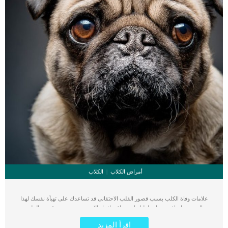
أمراض الكلاب
الكلاب
علامات وفاة الكلب بسبب قصور القلب الاحتقانى قد تساعدك على تهيأة نفسك لهذا
الحدث, واتخاذ جميع احتياطتك انت وباقى افراد الاسرة. يعتبر مرض قصور القلب
الاحتقانى من اخطر الحالات المرضية التى يمكن ان يتعرض لها جميع الكائنات الحية بما فى
اقرأ المزيد
ذلك الكلاب والقطط. كما ان القلب يعتبر عضوا رئيسيا فى جسم الكلاب, واى قصور به