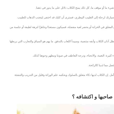
 شيء ما أو موقف ما، كل ذلك يمنح الكلاب دلائل على ما يدور في ذهننا.
سيارتك لرحلة إلى الطبيب البيطري، فسترى أن كلبك قد اختفى ليتجنب الذهاب للطبيب.
 المعلق في الخزانة أو يحضر لعبة مفضلة، فسيكون مستعدًا وجاهزًا لنزهة لطيفة أو جلسة من
 آذان الكلاب وأنفه منتصبة، وسيبدأ اللعاب بالتدفق. ما يهم هو السياق والتجارب التي يربطها
 كثيرة: النغمة، والانحناء، ودرجة التعاطف في صوتنا ومظهر وجوهنا كذلك.
ضل مما لدينا كالرائحة.
أمل. إن الكلاب لديها ذكاء متعلق بالسلوك ويحكمه علم الوراثة وقليل من التدريب والتنشئة
حبها و اكتشافه ؟