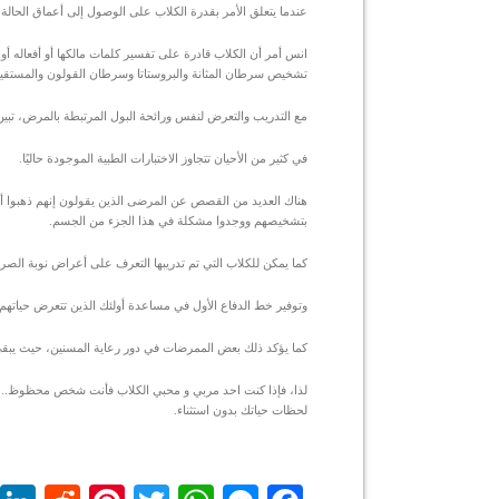
عندما يتعلق الأمر بقدرة الكلاب على الوصول إلى أعماق الحالة
انس أمر أن الكلاب قادرة على تفسير كلمات مالكها أو أفعاله أو 
تشخيص سرطان المثانة والبروستاتا وسرطان القولون والمستقيم
مع التدريب والتعرض لنفس ورائحة البول المرتبطة بالمرض، تبين أن الكل
في كثير من الأحيان تتجاوز الاختبارات الطبية الموجودة حاليًا.
هناك العديد من القصص عن المرضى الذين يقولون إنهم ذهبوا أخير
بتشخيصهم ووجدوا مشكلة في هذا الجزء من الجسم.
كما يمكن للكلاب التي تم تدريبها التعرف على أعراض نوبة ال
وتوفير خط الدفاع الأول في مساعدة أولئك الذين تتعرض حياته
كما يؤكد ذلك بعض الممرضات في دور رعاية المسنين، حيث يبق
لذا، فإذا كنت احد مربي و محبي الكلاب فأنت شخص محظوظ.. لأ
لحظات حياتك بدون استثناء.