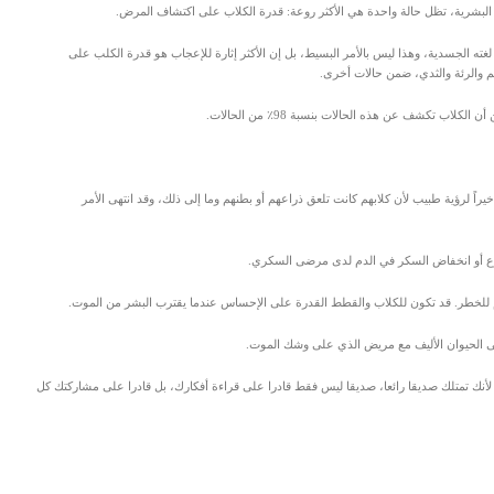
 البشرية، تظل حالة واحدة هي الأكثر روعة: قدرة الكلاب على اكتشاف المرض.
لغته الجسدية، وهذا ليس بالأمر البسيط، بل إن الأكثر إثارة للإعجاب هو قدرة الكلب على
 والرئة والثدي، ضمن حالات أخرى.
اب تكشف عن هذه الحالات بنسبة 98٪ من الحالات.
اً لرؤية طبيب لأن كلابهم كانت تلعق ذراعهم أو بطنهم وما إلى ذلك، وقد انتهى الأمر
صرع أو انخفاض السكر في الدم لدى مرضى السكري.
م للخطر. قد تكون للكلاب والقطط القدرة على الإحساس عندما يقترب البشر من الموت.
ى الحيوان الأليف مع مريض الذي على وشك الموت.
نك تمتلك صديقا رائعا، صديقا ليس فقط قادرا على قراءة أفكارك، بل قادرا على مشاركتك كل