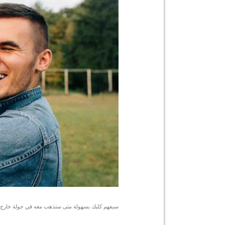
سيفهم كلبك بسهولة متى ستذهب معه في جولة خارج ا