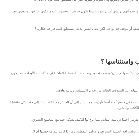
. يبدو أنهم يريدون أن يريحونا عندما نكون حزينين، ويحموننا عندما نكون خائفين، ويلعبون معنا
عاطفة أو موقف قد نواجه. لكن يبقى السؤال: هل يستطيع كلبك قراءة افكارك؟
 واستئناسها ؟
ي استأنسها الإنسان؛ يصعب تحديد وقت ذلك بالضبط. اعتمادًا على ما أتت به الأبحاث، قد يكون
نهاية إلى السلالات الحالية من خلال الاستئناس وتربية هادفة.
ح) في جميع أنحاء آسيا وأوروبا، مما يشير إلى أن العيش مع الكلاب جنبًا إلى جنب كان منتشرًا
للكلاب والبشرية.
مي اجتماعي منذ البداية، مما أتاح لها التكيف بشكل جيد مع المجتمع البشري.
ساس لغة الجسد البشري، والأوامر اللفظية، وما إذا كانت تتم ملاحظتها أم لا.