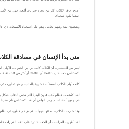
أصبح رفاقنا الكلاب أكثر من مجرد حيوانات أليفة، فهي من الأسرة
عندما نكون سعداء.
ويقضون بقية وقتهم بجانبنا، وهم على استعداد للاستجابة لأي 
متى بدأ الإنسان في مصادقة الكلاب
ليس من المستغرب أن الكلاب كانت من بين الحيوانات الأولى الت
الاستئناس حدث قبل 15،000 أو 20،000 أو أكثر من 30،000 عام.
كانت أولى الكلاب المستأنسة شبيهة بالذئاب، ولكنها تطورت في ال
لقد اكتُشفت عظام كلاب (دون البقايا التي تخص الذئاب بشكل واض
في جميع أنحاء العالم. ومن الواضح أن هذا الاستئناس كان مفيدا 
وقد شاركت الكلاب، بصفتها حيوانات تعيش في قطيع، في نظام هر
لقد أظهرت الدراسات أن الكلاب قادرة على اتخاذ القرارات على أ