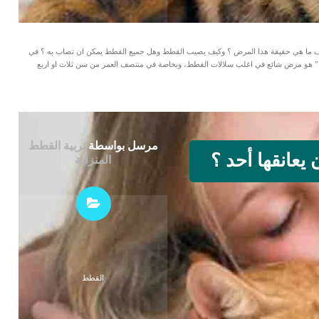
نعرف ما هي حقيقة هذا المرض ؟ وكيف يصيب القطط وهل جميع القطط يمكن ان تصاب به ؟ في
لواقع فإن مرض زيادة نشاط الغدة الدرقية “Hyperthyroidism ” هو مرض شائع في اغلب سلالات القطط، وبخاصة في منتصف العمر من سن ثلاث او اربع
مرسل بواسطة
تربية القطط
عانقها أحد ؟
المنزلية
القطط