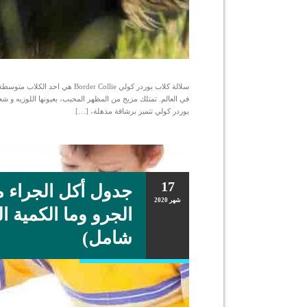
سلالة كلاب بوردر كولي r Collie
في العالم. تمتلك مزيج من المظهر المحبب، بعيونها اللوزيه و شع
بوردر كولي تتميز برشاقة مذهلة، […]
17
جدول أكل الجراء ما
شهر
2020
الجرو وما الكمية ا
شامل)