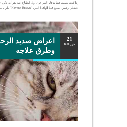
إذا كنت تمتلك قط هافانا البني فإن أول انطباع عنه هو أنه ذكي
عضلي رشيق. يتمتع قط الهافانا البني “Havana Brown” بلون بني بالطبع كما هو واضح من اسمه، كما يتميز بميزة مهمة وهي شكل الفك والوجه […]
21
اعراض صديد الرحم
شهر
2020
وطرق علاجه