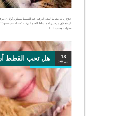
علاج زيادة نشاط الغدة الدرقية عند القطط يستلزم أولا ان 
ا
سنوات. يسبب […]
18
هل تحب القطط أن ي
شهر
2020