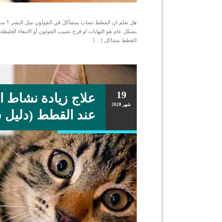
هل تعلم ان القطط تصاب بمشاكل في القولون مثل البشر ؟ سنق
بشكل عام هو التهابات او قرح تصيب القولون أو الامعاء الغليظ
القطط مشاكل […]
19
علاج زيادة نشاط ال
شهر
2020
عند القطط (دليل 