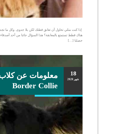
إذا كنت مثلي تحاول أن تعانق قطتك لكن بلا جدوى. وكل ما تجده 
هناك قطط تستمتع بالمعانقة؟ هذا السؤال جائنا من أحد أصدقاء 
حصلنا […]
18
معلومات عن كلاب 
شهر
2020
Border Collie