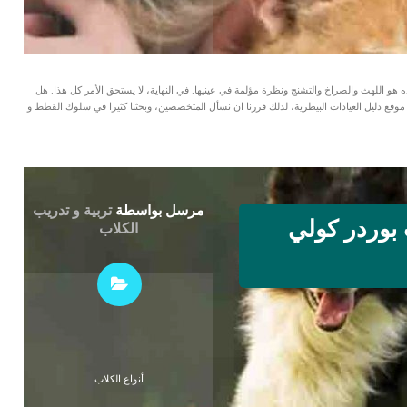
هو اللهث والصراخ والتشنج ونظرة مؤلمة في عينيها. في النهاية، لا يستحق الأمر كل هذا. هل
موقع دليل العيادات البيطرية، لذلك قررنا ان نسأل المتخصصين، وبحثنا كثيرا في سلوك القطط و
مرسل بواسطة
تربية و تدريب
بوردر كولي
الكلاب
أنواع الكلاب