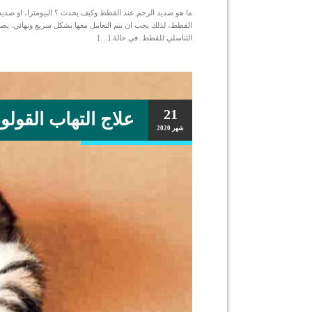
ما هو صديد الرحم عند القطط وكيف يحدث ؟ البيومترا، او صدي
القطط، لذلك يجب ان يتم التعامل معها بشكل سريع ونهائي. يصف
التناسلي للقطط. في حالة […]
21
علاج التهاب القول
شهر
2020