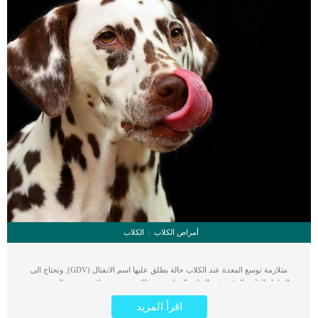
أمراض الكلاب
الكلاب
متلازمة توسع المعدة عند الكلاب حالة يطلق عليها اسم الانفتال (GDV), وتحتاج الى
التعامل الطبى الدقيق فى العيادة البيطرية. مع الاسف تعتبر متلازمة توسع المعدة عند
الكلاب حالة طارئة تهدد حياة الكلاب. في هذه الحالة ، تتضخم المعدة ، عادةً مع الطعام
اقرأ المزيد
والغاز (التوسيع) ، وتلتف على محورها (الانفتال) بطريقة لا يمكن لمحتويات المعدة أن