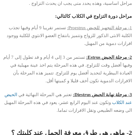
مراحل اساسية، وهذه يحدد متى يجب ان يحدث التزاوج .
مراحل دورة التزاوج في الكلاب كالتالي:
1- مرحلة التجهيز للحيض Proestrus:
تستمر تقريبا 9 أيام وفيها تجذب
الكلبة الانثى الذكور للزواج وتتميز بانتفاخ العضو الانثوي للكلبة ووجود
افرازات دموية من المهبل.
2- مرحلة الحيض Estrus:
تستمر من 3 إلى 4 أيام و قد تطول إلى 7 أيام
وفيها أفضل وقت للتزاوج. في هذه المرحلة يتم اخذ عينة مهبلية في
العيادة البيطرية لتحديد أفضل يوم للتزاوج. تتميز هذه المرحلة بأن
الافرازات الدموية تكون أخف قليلا و كميتها أقل.
3- مرحلة نهاية الحيض Diestrus:
تعتبر هي المرحلة النهائية في
الحيض
عند الكلاب
وتكون عند اليوم الرابع عشر، يعود في هذه المرحلة المهبل
الى وضعه الطبيعي وتقل الافرازات تماما.
2- ماهي هي طرق معرفة الحمل عند كلبتك ؟