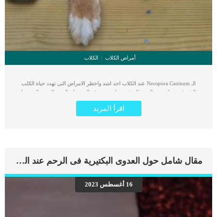
أمراض الكلاب
الكلاب
الـ Neospora Caninum عند الكلاب احد اشد واخطر الامراض التى تهدد حياة الكلب
والذى قد يتساوى مع السرطان فى خطورته. يتوقع الجميع ان السرطان هو المسؤول
الاول عن اصابة الكلاب والحيوانات الأليفة بشكل عام عن الحالة الخطرة التى تنتهى بموت
اقرأ المزيد
الحيوان. اما الـ Neospora Caninum فهو احد الامراض الطفيلية الخطيرة التى تصيب كلبك
والتى تنتقل اليه من الماشية مثل الابقار والماعز المصابة. اقرأ ايضا: عدوى المكورات
العنقودية عند الكلاب من الضرورى اخذ الحذر بشأن التورط فى هذه الاصابة حينما تقدم
لكلبك وجبات اللحم النيئة. تبدأ طفيليات Neosporosis كبويضات غير مسامية ، والتي تنتقل
عبر البراز أو الماء أو الطعام أو التربة. تكون هذه الطفيليات اكثر فتكا عندما تصل الى
مرحلة الاكتمال والنضج. يمكن ان يؤثر مرض الـ Neospora Caninum على أي نوع من
مقال شامل حول العدوى البكتيرية فى الرحم عند الكلاب
الحيوانات ، سواء كانت محلية أو أسيرة أو برية. مع الاسف يمكن ان يصيب هذا المرض
الكلب حتى من قبل ان يولد مثل داء المقوسات. يعتبر مرض الـ Neospora Caninum
مرض مشابه لداء المقوسات ، حيث يهاجم دماغ الحيوان والنخاع الشوكي ويغلق الجسم
16 أغسطس 2023
ببطء. اقرأ ايضا: كيف تصاب الكلاب بعدوى دودة الخنزير ؟ اعراض الـ Neospora
Caninum عند الكلاب كما هو الحال مع معظم الأمراض الطفيلية ، قد لا تنتشر الأعراض
دائمًا حتى فوات الأوان. عندما تظهر […]