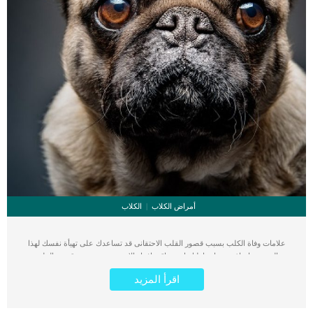
أمراض الكلاب
الكلاب
علامات وفاة الكلب بسبب قصور القلب الاحتقانى قد تساعدك على تهيأة نفسك لهذا
الحدث, واتخاذ جميع احتياطتك انت وباقى افراد الاسرة. يعتبر مرض قصور القلب
الاحتقانى من اخطر الحالات المرضية التى يمكن ان يتعرض لها جميع الكائنات الحية بما فى
اقرأ المزيد
ذلك الكلاب والقطط. كما ان القلب يعتبر عضوا رئيسيا فى جسم الكلاب, واى قصور به
يعتبر قصور فى باقى اجزاء الجسم. يحدث قصور القلب الاحتقاني (CHF) عندما يكون
القلب غير قادر على ضخ الدم بشكل كافٍ في جميع أنحاء الجسم. ينتج عن ذلك عودة