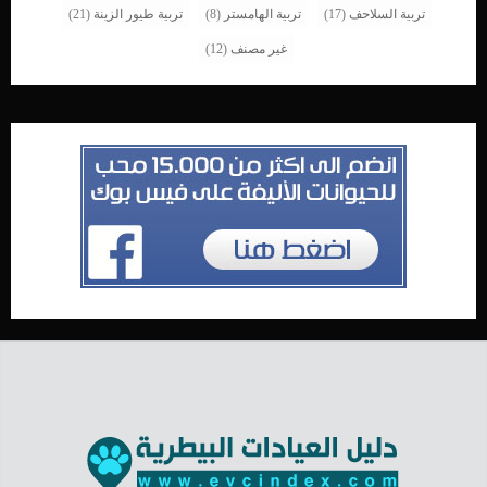
تربية السلاحف
(17)
تربية الهامستر
(8)
تربية طيور الزينة
(21)
غير مصنف
(12)