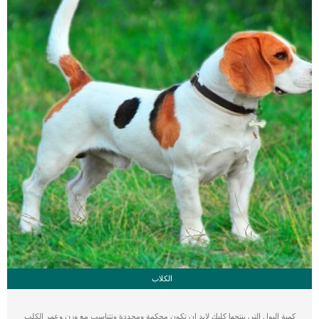
سيقوم الطبيب البيطري بإجراء فحص سريع لكلبك ويطرح أسئلة تتعلق بالنظام الغذائي
والتمارين الرياضية والتغيرات في السلوك. اقرأ ايضا: […]
الكلاب
كمية البول التى ينتجها كلبك لابد ان تكون محكمة ومحددة وتتناسب مع وزن وعمر الكلب