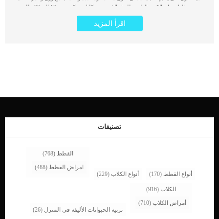
وصحته العامة. ان الكمية الطبيعة للبول الذى ينتجه كلبك ستكون من 10 الى 20 مللمتر
تقريبا لكل كيلو من وزن الكلب.ستلاحظ ان لبك يتبول بكمية كبيرة جدا على غير المعتاد,
اقرأ المزيد
وليس فقط عدد مرات اكثر. اقرأ ايضا: العلاج الطبيعى لسلس البول عند الكلاب وكيف يتم
تطبيقه ؟ هناك اكثر من حالة تكمن خلف تغيرات سلوك التبول عند الكلاب, وهى كالاتى: _
شرب الماء كثيراكما ان الاكل المالح يدفع الكلب لشرب كمية اكبر منا لماء فيذهب الى
التبول اكثر._كذلك الكلاب التى تشرب كثيرا فى فصل الصيف نتيجة التعرض الزائد
للحرارة. جميعها اسباب ستلفت انظارك الى وجود اختلافات فى سلوك التبول عند
الكلب.ان الكمية الكبيرة التى ينتجها كلبك كن البول حالة مرضية ناتجة عن مجموعة من
الاسباب وترتبط بمجموعة من الاعراض التى سنترعف عليها فى هذا المقال.الكمية الكبيرة
من بول كلبك حالة تعرف بأسم البول البولى عند الكلاب. اقرأ ايضا: العلاج الطبيعى لعدوى
المسالك البولية عند الكلابتحتاج الى مراقبة كلبك واصطحابه الى العيادة البيطرية للكشف
عن المشكلة الكامنة التى يعانى منها كلبك. اعراض كمية البول الكبيرة التى ينتجها كلبك
هناك مجموعة اخرى من العلامات التى تساعد الطبيب البيطرى على اكتشاف التشخيص
الدقيق والمناسب لهذه الحالة وهى كالاتى: […]
تصنيفات
القطط
(768)
امراض القطط
(488)
أنواع القطط
(170)
أنواع الكلاب
(229)
الكلاب
(916)
أمراض الكلاب
(710)
تربية الحيوانات الأليفة في المنزل
(26)