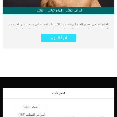
أمراض الكلاب
أنواع الكلاب
الكلاب
العلاج الطبيعى لقصور الغدة الدرقية عند الكلاب, تلك الاصابة التي يتشعب منها العديد من
الإصابات والمشاكل الصحية للكلب. الغدة الدرقية هي غدة تقع في الجزء السفلي من
رقبة الكلب ويجب أن تفرز هرموناتها بشكل متوازن. كما تعتبر الغدة الدرقية مسؤولة عن
اقرأ المزيد
إنتاج مجموعة متنوعة من الهرمونات التي تساعد على تنظيم عدة وظائف فى الجسم عند
الكلاب. أي اضطراب في روتين الغدة الدرقية يمكن أن يؤدي إلى مشاكل صحية خطيرة
أخرى للكلب. اقرأ ايضا: فقدان الوزن للكلاب .. الأسباب والعلاج عليك التوجه فورا الى
العيادة البيطرية اذا ظهرت على كلبك اى اعراض تدل على عدم اتزان وظيفة الغدة
الدرقية. احيانا يتم علاج علاج قصور الغدة الدرقية بالعلاج التقليدي والعمليات الجراحية.
وفى احيان اخرى يتم العلاج الطبيعى لقصور الغدة الدرقية , ويتم الاختيار بينهم بما يفيد
صحة الكلب. أكثر ما يميز العلاج الطبيعى لقصور الغدة الدرقية عند الكلاب هو تكلفته
البسيطة التى تختلف تماما عن تكلفة الأدوية الكيميائية. اقرا ايضا: علاج الغدة الدرقية عند
الكلاب إجراءات العلاج الطبيعى لقصور الغدة الدرقية عند الكلاب قبل ان يبدأ الكلب فى
تناول المكونات الطبيعية التي تهدف لعلاج قصور الغدة الدرقية يجب ان يتم الامر بالتدريج
حتى لا يرفضه الكلب.كما هو الامر بخصوص إعطاء المكملات الغذائية والتى تعتبر ضمن
طرق العلاج الطبيعى للحيوانات بما فى […]
تصنيفات
القطط
(768)
امراض القطط
(488)