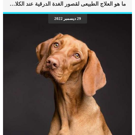
ما هو العلاج الطبيعى لقصور الغدة الدرقية عند الكلاب ؟
معدل ضربات القلب ، سواء كان منتظمًا أو غير منتظم في التردد. هناك ما يعرف باسم
الرجفة والرفرفة وهو عبارة عن جركات متبادلة بين الاذين والبطين, اضطرباتها دليل على
مشاكل ضربات القلب عند الكلاب. اقرأ ايضا: هل تصاب الكلاب بأمراض القلب؟ الذبحة
29 ديسمبر 2022
الصدرية عند الكلاب اعراض مشاكل ضربات القلب عند الكلاب دقات القلب الغير طبيعية
العصبية ضعف سعال ضيق التنفس سرعة التنفس خمول الإغماء فقدان الوعي (نادر)
الاسباب الكامنة خلف مشاكل القلب عند الكلاب […]