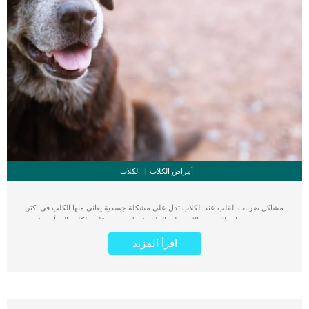
أمراض الكلاب
الكلاب
مشاكل ضربات القلب عند الكلاب تدل على مشكلة جسدية يعانى منها الكلب فى اكثر
من عضو او جهاز ولا يقتصر الامر على القلب فقط. ينقسم قلب الكلب إلى أربع غرف
تسمى الحجرتان العلويتان الأذينين بينما تسمى الغرف السفلية البطينين. كما يتم توفير
اقرأ المزيد
الصمامات بين كل زوج أذيني وبطيني ، كل على الجانب الأيسر والأيمن. يسمى الصمام
الموجود بين الأذين الأيمن والبطين الأيمن بالصمام ثلاثي الشرفات ، حيث يسمى الصمام
الموجود بين الأذين الأيسر والبطين الأيسر الصمام التاجي. اقرأ ايضا: ديدان القلب في
الكلاب .. الأعراض و العلاج فى بعض الحالات يكون هذا الإيقاع مضطربًا ويفقد التزامن بين
الأذينين والبطينين. تشير كلتا الحالتين إلى مشكلة في النظم تنشأ في الحجرتين العلويتين
للقلب ، أي الأذينين. هناك نبضة كهربائية مبكرة تنشأ في الأذينين ، مما يؤدي إلى تسارع