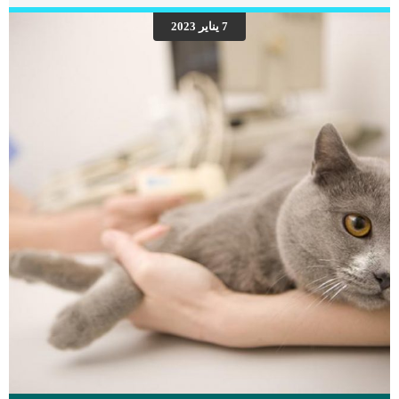
التغيرات السلوكية مثل الخوف من السقوط وعدم القفزأنشطة الأمومة مثل التعشيش و
البحث عن مكان للولادةإنتفاخ البطنإنتفاخ الغدد الثديية (الحلمات)القئ والاكتئابفقدان
7 يناير 2023
الشهيةإفرازات بنية اللون من الغدد الثديية أسباب الحمل الكاذب في الكلاب يحاول الخبراء
الوصول للسبب الحقيقي لظهور حالات الحمل الكاذب على أنثى الكلب لكن بشكل دقيق
فإن السبب غير معروف حتى الآن. يعتقد الكثير من الخبراء أن الخلل الهرموني وخاصة في
هرموني […]